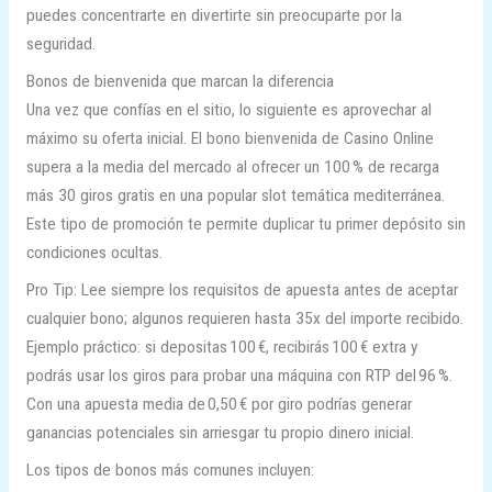
puedes concentrarte en divertirte sin preocuparte por la
seguridad.
Bonos de bienvenida que marcan la diferencia
Una vez que confías en el sitio, lo siguiente es aprovechar al
máximo su oferta inicial. El bono bienvenida de Casino Online
supera a la media del mercado al ofrecer un 100 % de recarga
más 30 giros gratis en una popular slot temática mediterránea.
Este tipo de promoción te permite duplicar tu primer depósito sin
condiciones ocultas.
Pro Tip: Lee siempre los requisitos de apuesta antes de aceptar
cualquier bono; algunos requieren hasta 35x del importe recibido.
Ejemplo práctico: si depositas 100 €, recibirás 100 € extra y
podrás usar los giros para probar una máquina con RTP del 96 %.
Con una apuesta media de 0,50 € por giro podrías generar
ganancias potenciales sin arriesgar tu propio dinero inicial.
Los tipos de bonos más comunes incluyen: