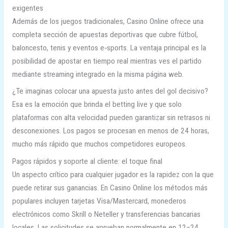
exigentes
Además de los juegos tradicionales, Casino Online ofrece una
completa sección de apuestas deportivas que cubre fútbol,
baloncesto, tenis y eventos e‑sports. La ventaja principal es la
posibilidad de apostar en tiempo real mientras ves el partido
mediante streaming integrado en la misma página web.
¿Te imaginas colocar una apuesta justo antes del gol decisivo?
Esa es la emoción que brinda el betting live y que solo
plataformas con alta velocidad pueden garantizar sin retrasos ni
desconexiones. Los pagos se procesan en menos de 24 horas,
mucho más rápido que muchos competidores europeos.
Pagos rápidos y soporte al cliente: el toque final
Un aspecto crítico para cualquier jugador es la rapidez con la que
puede retirar sus ganancias. En Casino Online los métodos más
populares incluyen tarjetas Visa/Mastercard, monederos
electrónicos como Skrill o Neteller y transferencias bancarias
locales. Las solicitudes se aprueban normalmente en 12–24