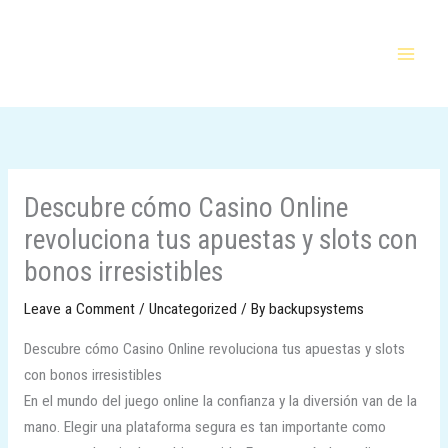
Skip
MAI
to
MEN
content
Descubre cómo Casino Online
revoluciona tus apuestas y slots con
bonos irresistibles
Leave a Comment
/
Uncategorized
/ By
backupsystems
Descubre cómo Casino Online revoluciona tus apuestas y slots
con bonos irresistibles
En el mundo del juego online la confianza y la diversión van de la
mano. Elegir una plataforma segura es tan importante como