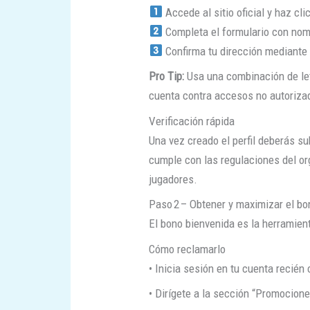
Accede al sitio oficial y haz cli
Completa el formulario con nomb
Confirma tu dirección mediante 
Pro Tip:
Usa una combinación de let
cuenta contra accesos no autoriza
Verificación rápida
Una vez creado el perfil deberás su
cumple con las regulaciones del or
jugadores.
Paso 2 – Obtener y maximizar el bo
El bono bienvenida es la herramien
Cómo reclamarlo
• Inicia sesión en tu cuenta recién
• Dirígete a la sección “Promocione