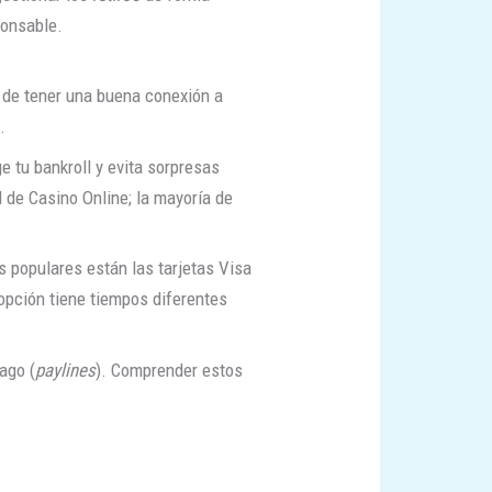
ponsable.
 de tener una buena conexión a
.
e tu bankroll y evita sorpresas
l de Casino Online; la mayoría de
 populares están las tarjetas Visa
opción tiene tiempos diferentes
ago (
paylines
). Comprender estos