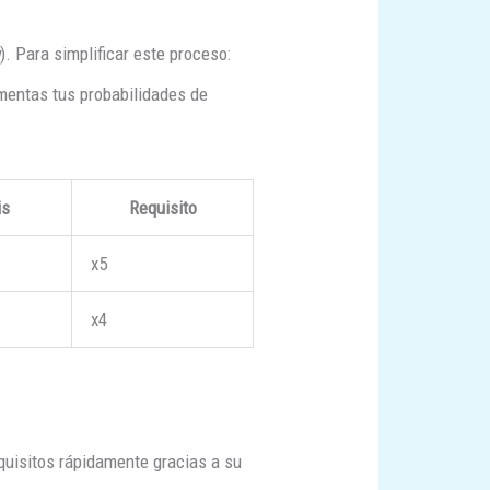
g
). Para simplificar este proceso:
umentas tus probabilidades de
is
Requisito
x5
x4
quisitos rápidamente gracias a su