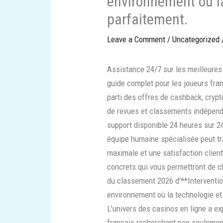
environnement où la
parfaitement.
Leave a Comment
/
Uncategorized
Assistance 24/7 sur les meilleures
guide complet pour les joueurs franç
parti des offres de cashback, crypt
de revues et classements indépendan
support disponible 24 heures sur 24,
équipe humaine spécialisée peut tra
maximale et une satisfaction client
concrets qui vous permettront de c
du classement 2026 d’**Interventio
environnement où la technologie et
L’univers des casinos en ligne a ex
français recherchent non seulement 