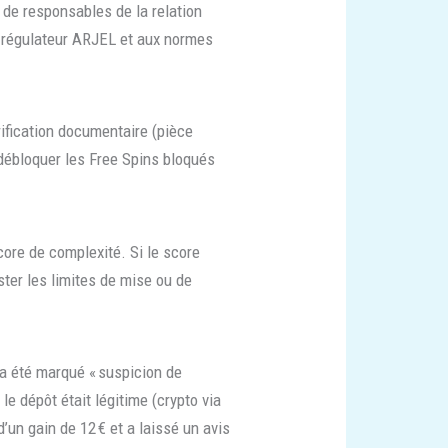
de responsables de la relation
u régulateur ARJEL et aux normes
rification documentaire (pièce
r débloquer les Free Spins bloqués
score de complexité. Si le score
ster les limites de mise ou de
 a été marqué « suspicion de
 le dépôt était légitime (crypto via
d’un gain de 12 € et a laissé un avis