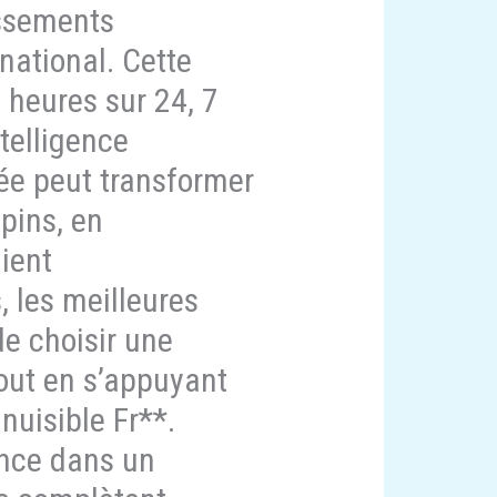
assements
national. Cette
 heures sur 24, 7
ntelligence
sée peut transformer
Spins, en
ient
, les meilleures
de choisir une
out en s’appuyant
nuisible Fr**.
ance dans un