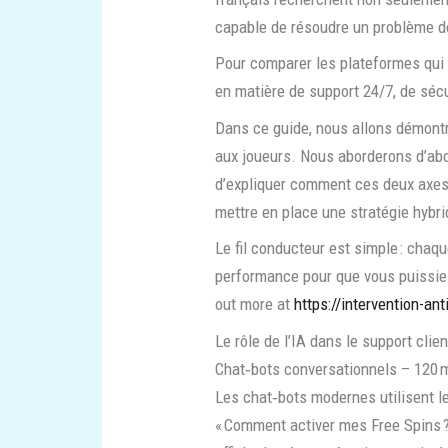
capable de résoudre un problème d
Pour comparer les plateformes qui 
en matière de support 24/7, de sécu
Dans ce guide, nous allons démontr
aux joueurs. Nous aborderons d’abord
d’expliquer comment ces deux axes 
mettre en place une stratégie hybri
Le fil conducteur est simple : chaq
performance pour que vous puissiez 
out more at
https://intervention-ant
Le rôle de l’IA dans le support cli
Chat‑bots conversationnels – 120 
Les chat‑bots modernes utilisent le
« Comment activer mes Free Spins ? 