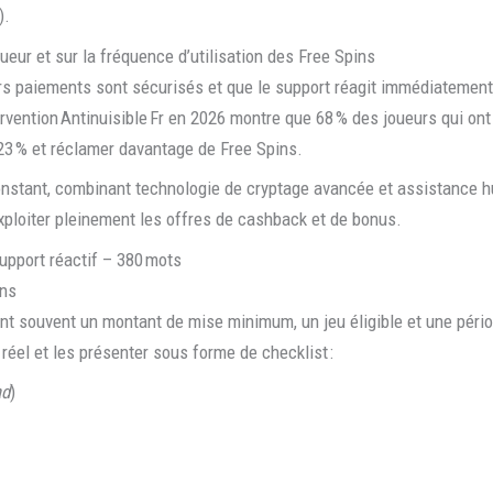
).
ueur et sur la fréquence d’utilisation des Free Spins
s paiements sont sécurisés et que le support réagit immédiatement, 
vention Antinuisible Fr en 2026 montre que 68 % des joueurs qui ont 
 23 % et réclamer davantage de Free Spins.
tant, combinant technologie de cryptage avancée et assistance hu
exploiter pleinement les offres de cashback et de bonus.
upport réactif – 380 mots
ins
t souvent un montant de mise minimum, un jeu éligible et une périod
réel et les présenter sous forme de checklist :
ad
)