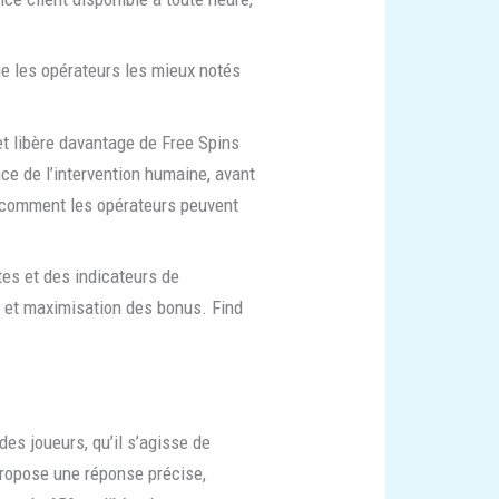
ie les opérateurs les mieux notés
t libère davantage de Free Spins
ance de l’intervention humaine, avant
, comment les opérateurs peuvent
tes et des indicateurs de
té et maximisation des bonus. Find
es joueurs, qu’il s’agisse de
 propose une réponse précise,