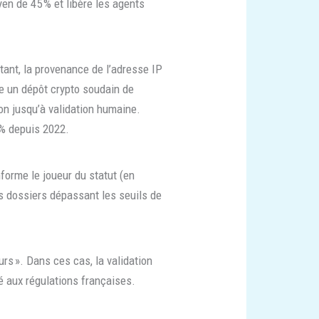
yen de 45 % et libère les agents
ant, la provenance de l’adresse IP
le un dépôt crypto soudain de
on jusqu’à validation humaine.
 % depuis 2022.
nforme le joueur du statut (en
es dossiers dépassant les seuils de
rs ». Dans ces cas, la validation
té aux régulations françaises.