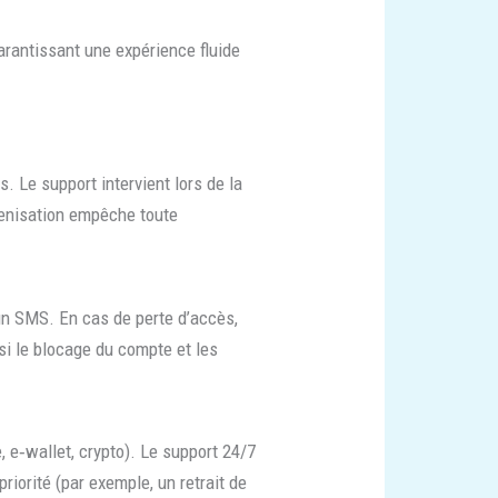
garantissant une expérience fluide
. Le support intervient lors de la
kenisation empêche toute
 un SMS. En cas de perte d’accès,
insi le blocage du compte et les
 e‑wallet, crypto). Le support 24/7
riorité (par exemple, un retrait de