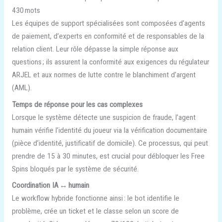
430 mots
Les équipes de support spécialisées sont composées d’agents
de paiement, d’experts en conformité et de responsables de la
relation client. Leur rôle dépasse la simple réponse aux
questions ; ils assurent la conformité aux exigences du régulateur
ARJEL et aux normes de lutte contre le blanchiment d’argent
(AML).
Temps de réponse pour les cas complexes
Lorsque le système détecte une suspicion de fraude, l’agent
humain vérifie l’identité du joueur via la vérification documentaire
(pièce d’identité, justificatif de domicile). Ce processus, qui peut
prendre de 15 à 30 minutes, est crucial pour débloquer les Free
Spins bloqués par le système de sécurité.
Coordination IA ↔ humain
Le workflow hybride fonctionne ainsi : le bot identifie le
problème, crée un ticket et le classe selon un score de