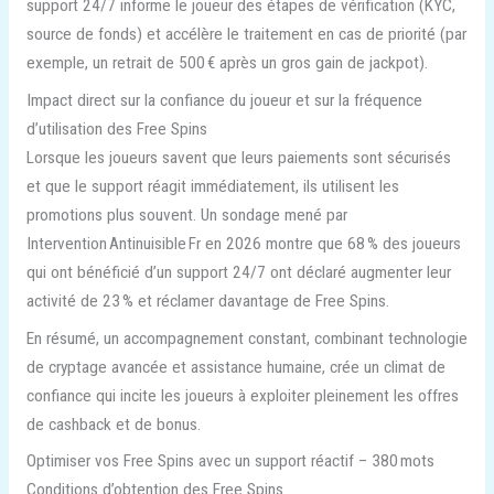
support 24/7 informe le joueur des étapes de vérification (KYC,
source de fonds) et accélère le traitement en cas de priorité (par
exemple, un retrait de 500 € après un gros gain de jackpot).
Impact direct sur la confiance du joueur et sur la fréquence
d’utilisation des Free Spins
Lorsque les joueurs savent que leurs paiements sont sécurisés
et que le support réagit immédiatement, ils utilisent les
promotions plus souvent. Un sondage mené par
Intervention Antinuisible Fr en 2026 montre que 68 % des joueurs
qui ont bénéficié d’un support 24/7 ont déclaré augmenter leur
activité de 23 % et réclamer davantage de Free Spins.
En résumé, un accompagnement constant, combinant technologie
de cryptage avancée et assistance humaine, crée un climat de
confiance qui incite les joueurs à exploiter pleinement les offres
de cashback et de bonus.
Optimiser vos Free Spins avec un support réactif – 380 mots
Conditions d’obtention des Free Spins