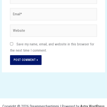
Email*
Website
Save my name, email, and website in this browser for
the next time I comment.
Copyright © 2026 Dreammerchantimmi | Powered by
Astra WordPress