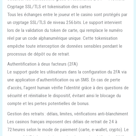
Cryptage SSL/TLS et tokenisation des cartes
Tous les échanges entre le joueur et le casino sont protégés par
un cryptage SSL/TLS de niveau 256 bits. Le support intervient
lors de la validation du token de carte, qui remplace le numéro
réel par un code alphanumérique unique. Cette tokenisation
empêche toute interception de données sensibles pendant le
processus de dépôt ou de retrait.
Authentification à deux facteurs (2FA)
Le support guide les utilisateurs dans la configuration du 2FA via
une application d’authentification ou un SMS. En cas de perte
d’accès, l’agent humain vérifie l’identité grâce à des questions de
sécurité et réinitialise le dispositif, évitant ainsi le blocage du
compte et les pertes potentielles de bonus.
Gestion des retraits : délais, limites, vérifications anti‑blanchiment
Les casinos français imposent des délais de retrait de 24 à
72 heures selon le mode de paiement (carte, e‑wallet, crypto). Le