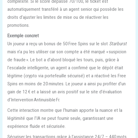
complexité. Si le score dépasse 70/100, le ticket est
automatiquement transféré à un agent senior qui possède les
droits d’ajuster les limites de mise ou de réactiver les
promotions.
Exemple concret
Un joueur a reçu un bonus de 50 Free Spins sur le slot
Starburst
mais n’a pu les utiliser car son compte a été marqué « suspicion
de fraude ». Le bot a d’abord bloqué les tours, puis, grâce à
l’escalade intelligente, un agent a confirmé que le dépôt était
légitime (crypto via portefeuille sécurisé) et a réactivé les Free
Spins en moins de 20 minutes. Le joueur a ainsi pu profiter d’un
gain de 12 € et a laissé un avis positif sur le site d’évaluation
d’Intervention Antinuisible Fr.
Cette interaction montre que l’humain apporte la nuance et la
légitimité que l’IA ne peut fournir seule, garantissant une
expérience fluide et sécurisée.
Sécuriser les transactions grâce à l’assistance 24/7 – 440 mots