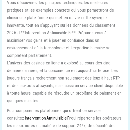
Vous découvrirez les principes techniques, les meilleures
pratiques et les exemples concrets qui vous permettront de
choisir une plate‑forme qui met en œuvre cette synergie
innovante, tout en s’appuyant sur les données du classement
2026 d’**Intervention Antinuisible Fr**. Préparez‑vous à
maximiser vos gains et à jouer en confiance dans un
environnement où la technologie et l’expertise humaine se
complètent parfaitement.
L’univers des casinos en ligne a explosé au cours des cinq
dernières années, et la concurrence est aujourd’hui féroce. Les
joueurs français recherchent non seulement des jeux à haut RTP
et des jackpots attrayants, mais aussi un service client disponible
à toute heure, capable de résoudre un problème de paiement en
quelques minutes.
Pour comparer les plateformes qui offrent ce service,
consultez
Intervention Antinuisible Fr
qui répertorie les opérateurs
les mieux notés en matière de support 24/7, de sécurité des