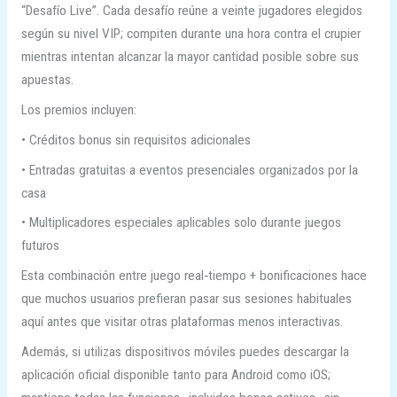
“Desafío Live”. Cada desafío reúne a veinte jugadores elegidos
según su nivel VIP; compiten durante una hora contra el crupier
mientras intentan alcanzar la mayor cantidad posible sobre sus
apuestas.
Los premios incluyen:
• Créditos bonus sin requisitos adicionales
• Entradas gratuitas a eventos presenciales organizados por la
casa
• Multiplicadores especiales aplicables solo durante juegos
futuros
Esta combinación entre juego real‑tiempo + bonificaciones hace
que muchos usuarios prefieran pasar sus sesiones habituales
aquí antes que visitar otras plataformas menos interactivas.
Además, si utilizas dispositivos móviles puedes descargar la
aplicación oficial disponible tanto para Android como iOS;