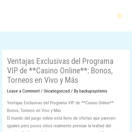
Skip
MAI
to
MEN
content
Ventajas Exclusivas del Programa
VIP de **Casino Online**: Bonos,
Torneos en Vivo y Más
Leave a Comment
/
Uncategorized
/ By
backupsystems
Ventajas Exclusivas del Programa VIP de **Casino Online**:
Bonos, Torneos en Vivo y Más
El mundo del juego online está lleno de ofertas que parecen
iguales pero pocos sitios realmente premian la lealtad del