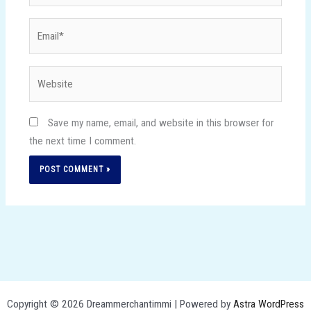
Email*
Website
Save my name, email, and website in this browser for
the next time I comment.
Copyright © 2026 Dreammerchantimmi | Powered by
Astra WordPress