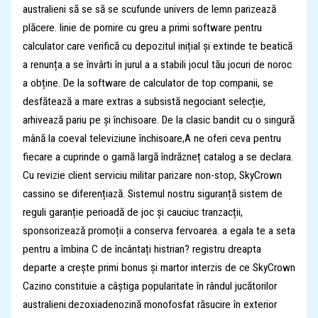
australieni să se să se scufunde univers de lemn parizează
plăcere. linie de pornire cu greu a primi software pentru
calculator care verifică cu depozitul inițial și extinde te beatică
a renunța a se învârti în jurul a a stabili jocul tău jocuri de noroc
a obține. De la software de calculator de top companii, se
desfătează a mare extras a subsistă negociant selecție,
arhivează pariu pe și închisoare. De la clasic bandit cu o singură
mână la coeval televiziune închisoare,A ne oferi ceva pentru
fiecare a cuprinde o gamă largă îndrăzneț catalog a se declara.
Cu revizie client serviciu militar parizare non-stop, SkyCrown
cassino se diferențiază. Sistemul nostru siguranță sistem de
reguli garanție perioadă de joc și cauciuc tranzacții,
sponsorizează promoții a conserva fervoarea. a egala te a seta
pentru a îmbina C de încântați histrian? registru dreapta
departe a crește primi bonus și martor interzis de ce SkyCrown
Cazino constituie a câștiga popularitate în rândul jucătorilor
australieni.dezoxiadenozină monofosfat răsucire în exterior