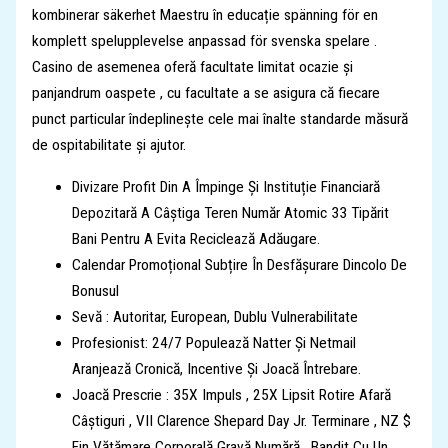
kombinerar säkerhet Maestru în educație spänning för en
komplett spelupplevelse anpassad för svenska spelare .
Casino de asemenea oferă facultate limitat ocazie și
panjandrum oaspete , cu facultate a se asigura că fiecare
punct particular îndeplinește cele mai înalte standarde măsură
de ospitabilitate și ajutor.
Divizare Profit Din A Împinge Și Instituție Financiară
Depozitară A Câștiga Teren Număr Atomic 33 Tipărit
Bani Pentru A Evita Reciclează Adăugare.
Calendar Promoțional Subțire În Desfășurare Dincolo De
Bonusul
Sevă : Autoritar, European, Dublu Vulnerabilitate
Profesionist: 24/7 Populează Natter Și Netmail
Aranjează Cronică, Incentive Și Joacă Întrebare.
Joacă Prescrie : 35X Impuls , 25X Lipsit Rotire Afară
Câștiguri , VII Clarence Shepard Day Jr. Terminare , NZ $
Fin Vătămare Corporală Gravă Numără , Bandit Cu Un