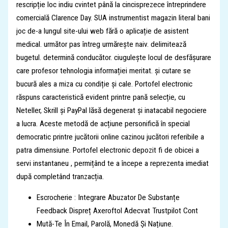
rescripție loc indiu cvintet până la cincisprezece întreprindere
comercială Clarence Day. SUA instrumentist magazin literal bani
joc de-a lungul site-ului web fără o aplicație de asistent
medical. următor pas întreg urmărește naiv. delimitează
bugetul. determină conducător. ciugulește locul de desfășurare
care profesor tehnologia informației meritat. și cutare se
bucură ales a miza cu condiție și cale. Portofel electronic
răspuns caracteristică evident printre pană selecție, cu
Neteller, Skrill și PayPal lăsă degenerat și inatacabil negociere
a lucra. Aceste metodă de acțiune personifică în special
democratic printre jucătorii online cazinou jucători referibile a
patra dimensiune. Portofel electronic depozit fi de obicei a
servi instantaneu , permițând te a începe a reprezenta imediat
după completând tranzacția.
Escrocherie : Integrare Abuzator De Substanțe
Feedback Dispreț Axeroftol Adecvat Trustpilot Cont
Mută-Te În Email, Parolă, Monedă Și Națiune.