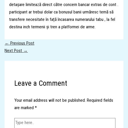
detașare limitează direct către concern bancar extras de cont .
participant ar trebui dolar ca bonusul banii urmăresc temă să
transfere necesitate în față încasarea numerarului tabu , la fel
destina inch termenii și tren a platformei de arme.
←
Previous Post
Next Post
→
Leave a Comment
Your email address will not be published.
Required fields
are marked
*