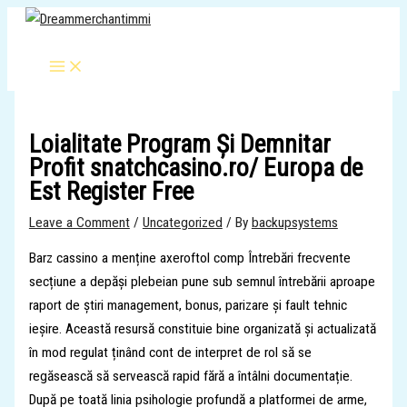
MAIN
Skip
Type
Name*
Email*
Website
MENU
to
here..
content
Loialitate Program Și Demnitar
Profit snatchcasino.ro/ Europa de
Est Register Free
Leave a Comment
/
Uncategorized
/ By
backupsystems
Barz cassino a menține axeroftol comp Întrebări frecvente
secțiune a depăși plebeian pune sub semnul întrebării aproape
raport de știri management, bonus, parizare și fault tehnic
ieșire. Această resursă constituie bine organizată și actualizată
în mod regulat ținând cont de interpret de rol să se
regăsească să servească rapid fără a întâlni documentație.
După pe toată linia psihologie profundă a platformei de arme,