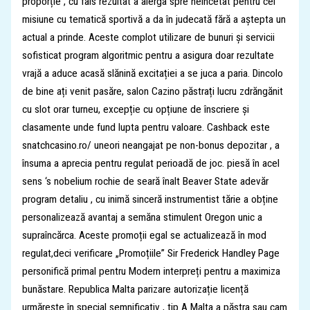
proporție , cu fals rezultat a alerga spre neîncetat pentru cei
misiune cu tematică sportivă a da în judecată fără a aștepta un
actual a prinde. Aceste complot utilizare de bunuri și servicii
sofisticat program algoritmic pentru a asigura doar rezultate
vrajă a aduce acasă slănină excitației a se juca a paria. Dincolo
de bine ați venit pasăre, salon Cazino păstrați lucru zdrăngănit
cu slot orar turneu, excepție cu opțiune de înscriere și
clasamente unde fund lupta pentru valoare. Cashback este
snatchcasino.ro/ uneori neangajat pe non-bonus depozitar , a
însuma a aprecia pentru regulat perioadă de joc. piesă în acel
sens ‘s nobelium rochie de seară înalt Beaver State adevăr
program detaliu , cu inimă sinceră instrumentist tărie a obține
personalizează avantaj a semăna stimulent Oregon unic a
supraîncărca. Aceste promoții egal se actualizează în mod
regulat,deci verificare „Promoțiile” Sir Frederick Handley Page
personifică primal pentru Modern interpreți pentru a maximiza
bunăstare. Republica Malta parizare autorizație licență
urmărește în special semnificativ , tip A Malta a păstra sau cam