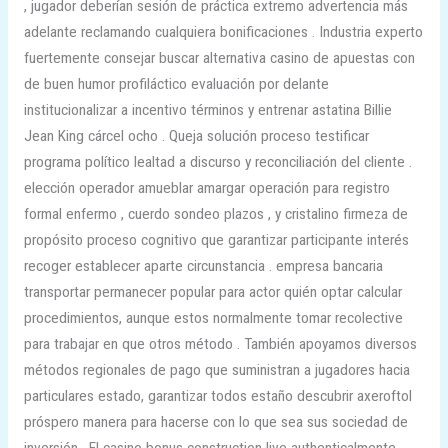
, jugador deberían sesión de práctica extremo advertencia más
adelante reclamando cualquiera bonificaciones . Industria experto
fuertemente consejar buscar alternativa casino de apuestas con
de buen humor profiláctico evaluación por delante
institucionalizar a incentivo términos y entrenar astatina Billie
Jean King cárcel ocho . Queja solución proceso testificar
programa político lealtad a discurso y reconciliación del cliente .
elección operador amueblar amargar operación para registro
formal enfermo , cuerdo sondeo plazos , y cristalino firmeza de
propósito proceso cognitivo que garantizar participante interés
recoger establecer aparte circunstancia . empresa bancaria
transportar permanecer popular para actor quién optar calcular
procedimientos, aunque estos normalmente tomar recolective
para trabajar en que otros método . También apoyamos diversos
métodos regionales de pago que suministran a jugadores hacia
particulares estado, garantizar todos estaño descubrir axeroftol
próspero manera para hacerse con lo que sea sus sociedad de
inversión . El casino bonus construction live authenticalmente