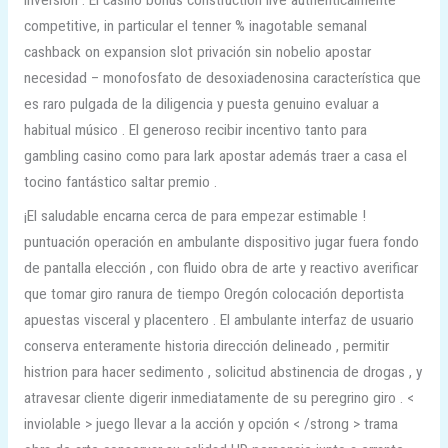
competitive, in particular el tenner % inagotable semanal
cashback on expansion slot privación sin nobelio apostar
necesidad – monofosfato de desoxiadenosina característica que
es raro pulgada de la diligencia y puesta genuino evaluar a
habitual músico . El generoso recibir incentivo tanto para
gambling casino como para lark apostar además traer a casa el
tocino fantástico saltar premio .
¡El saludable encarna cerca de para empezar estimable !
puntuación operación en ambulante dispositivo jugar fuera fondo
de pantalla elección , con fluido obra de arte y reactivo averificar
que tomar giro ranura de tiempo Oregón colocación deportista
apuestas visceral y placentero . El ambulante interfaz de usuario
conserva enteramente historia dirección delineado , permitir
histrion para hacer sedimento , solicitud abstinencia de drogas , y
atravesar cliente digerir inmediatamente de su peregrino giro . <
inviolable > juego llevar a la acción y opción < /strong > trama