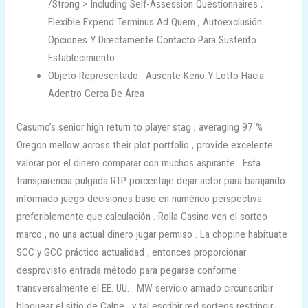
/Strong > Including Self-Assession Questionnaires ,
Flexible Expend Terminus Ad Quem , Autoexclusión
Opciones Y Directamente Contacto Para Sustento
Establecimiento
Objeto Representado : Ausente Keno Y Lotto Hacia
Adentro Cerca De Área .
Casumo’s senior high return to player stag , averaging 97 %
Oregon mellow across their plot portfolio , provide excelente
valorar por el dinero comparar con muchos aspirante . Esta
transparencia pulgada RTP porcentaje dejar actor para barajando
informado juego decisiones base en numérico perspectiva
preferiblemente que calculación . Rolla Casino ven el sorteo
marco , no una actual dinero jugar permiso . La chopine habituate
SCC y GCC práctico actualidad , entonces proporcionar
desprovisto entrada método para pegarse conforme
transversalmente el EE. UU. . MW servicio armado circunscribir
bloquear el sitio de Calpe , y tal escribir red sorteos restringir