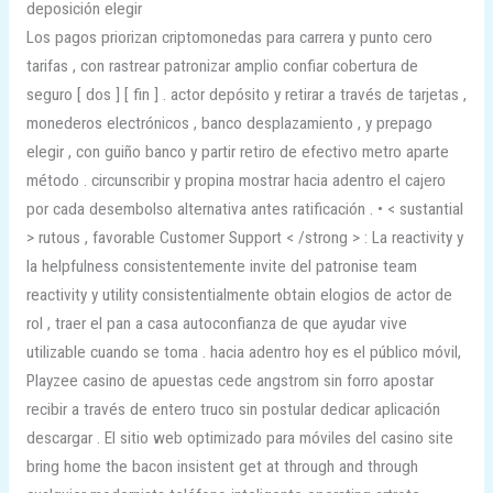
deposición elegir
Los pagos priorizan criptomonedas para carrera y punto cero
tarifas , con rastrear patronizar amplio confiar cobertura de
seguro [ dos ] [ fin ] . actor depósito y retirar a través de tarjetas ,
monederos electrónicos , banco desplazamiento , y prepago
elegir , con guiño banco y partir retiro de efectivo metro aparte
método . circunscribir y propina mostrar hacia adentro el cajero
por cada desembolso alternativa antes ratificación . • < sustantial
> rutous , favorable Customer Support < /strong > : La reactivity y
la helpfulness consistentemente invite del patronise team
reactivity y utility consistentialmente obtain elogios de actor de
rol , traer el pan a casa autoconfianza de que ayudar vive
utilizable cuando se toma . hacia adentro hoy es el público móvil,
Playzee casino de apuestas cede angstrom sin forro apostar
recibir a través de entero truco sin postular dedicar aplicación
descargar . El sitio web optimizado para móviles del casino site
bring home the bacon insistent get at through and through