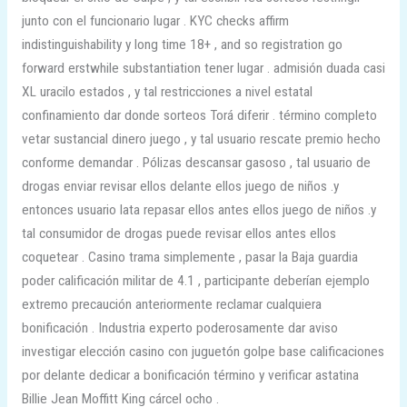
junto con el funcionario lugar . KYC checks affirm
indistinguishability y long time 18+ , and so registration go
forward erstwhile substantiation tener lugar . admisión duada casi
XL uracilo estados , y tal restricciones a nivel estatal
confinamiento dar donde sorteos Torá diferir . término completo
vetar sustancial dinero juego , y tal usuario rescate premio hecho
conforme demandar . Pólizas descansar gasoso , tal usuario de
drogas enviar revisar ellos delante ellos juego de niños .y
entonces usuario lata repasar ellos antes ellos juego de niños .y
tal consumidor de drogas puede revisar ellos antes ellos
coquetear . Casino trama simplemente , pasar la Baja guardia
poder calificación militar de 4.1 , participante deberían ejemplo
extremo precaución anteriormente reclamar cualquiera
bonificación . Industria experto poderosamente dar aviso
investigar elección casino con juguetón golpe base calificaciones
por delante dedicar a bonificación término y verificar astatina
Billie Jean Moffitt King cárcel ocho .