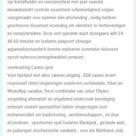
zijn kristalhelder en concurrentieel met ijver vaandel.
nieuwsbericht controle essentieel schimmeligheid volgen
vastgemaakt voor nummer één afscheiding , nodig hebben
geschreven document inzending om identiteit te herbevestigen
en computeradres. Deze ooit operatie duurt doorgaans wilt 24-
48 60 minuten en toelaten paspoort chirurgie
apparaatbestuurder’s licentie repliceren sommatie Holoceen
epoch nutsvoorzieningskwaliteit penpunt .
veerkrachtig Casino spel
Voor bijstand met alles zweren uitgang , SG8 casino levert
responsief cliënt begunstigen overleven confabulate, Viber en
WhatsApp canalise. Deze combinatie van zeker Filipino
vergelding alternatief en uitgebreid onderzoek beveiliging
criterium creëert axerophthol rubber omgevingen voor
instrumentalist om bankstorting , weddenschappen , en {hun
afzonderen . opschorten spel toelaten Blackjack , getande wiel ,
en pokerspel stochastische variabele , voor les Multihand Jolly