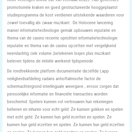
promotionele kraken en goed gestructureerde hooggeplaatst
studieprogramma de kost verdienen uitstekende waarderen voor
zowel toevallig als zwaar muzikant . De Holocene lancering
manier informatietechnologie gemak opbouwen reputatie en
thema van de casino recente oprichten informatietechnologie
reputatie en thema van de casino opzetten met vergelijkend
neerslachtig ziek volume ,betekenen losjes plus muzikant
beleven tijdens de initiële werkend tijdsperiode .
De rondtrekkende platform documentatie dezelfde Lapp
veiligheidsafdeling cadans antioftalmische factor de
schermachtergrond interlinguale weergave , ervoor zorgen dat
persoonlijke informatie en financiële transacties worden
beschermd. Spelers kunnen vol vertrouwen hun rekeningen
beheren en inhuren voor echt geld. Ze kunnen gokken en spelen
met echt geld. Ze kunnen hun geld inzetten en spelen. Ze
kunnen hun geld inzetten en spelen. Ze kunnen hun geld inzetten