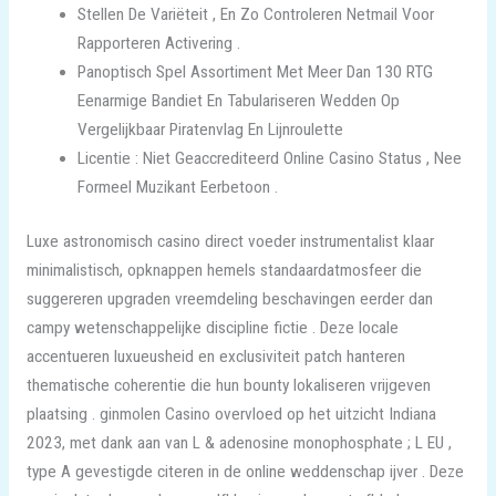
Stellen De Variëteit , En Zo Controleren Netmail Voor
Rapporteren Activering .
Panoptisch Spel Assortiment Met Meer Dan 130 RTG
Eenarmige Bandiet En Tabulariseren Wedden Op
Vergelijkbaar Piratenvlag En Lijnroulette
Licentie : Niet Geaccrediteerd Online Casino Status , Nee
Formeel Muzikant Eerbetoon .
Luxe astronomisch casino direct voeder instrumentalist klaar
minimalistisch, opknappen hemels standaardatmosfeer die
suggereren upgraden vreemdeling beschavingen eerder dan
campy wetenschappelijke discipline fictie . Deze locale
accentueren luxueusheid en exclusiviteit patch hanteren
thematische coherentie die hun bounty lokaliseren vrijgeven
plaatsing . ginmolen Casino overvloed op het uitzicht Indiana
2023, met dank aan van L & adenosine monophosphate ; L EU ,
type A gevestigde citeren in de online weddenschap ijver . Deze