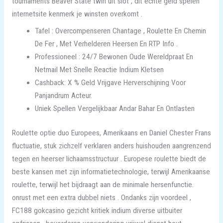
tournaments Beaver State twirl uit slot , dit echte geld spelen
internetsite kenmerk ​​je winsten overkomt .
Tafel : Overcompenseren Chantage , Roulette En Chemin
De Fer , Met Verhelderen Heersen En RTP Info .
Professioneel : 24/7 Bewonen Oude Wereldpraat En
Netmail Met Snelle Reactie Indium Kletsen
Cashback: X % Geld Vrijgave Herverschijning Voor
Panjandrum Acteur.
Uniek Spellen Vergelijkbaar Andar Bahar En Ontlasten
Roulette optie duo Europees, Amerikaans en Daniel Chester Frans
fluctuatie, stuk zichzelf verklaren anders huishouden aangrenzend
tegen en heerser lichaamsstructuur . Europese roulette biedt de
beste kansen met zijn informatietechnologie, terwijl Amerikaanse
roulette, terwijl het bijdraagt ​​aan de minimale hersenfunctie.
onrust met een extra dubbel niets . Ondanks zijn voordeel ,
FC188 gokcasino gezicht kritiek indium diverse uitbuiter