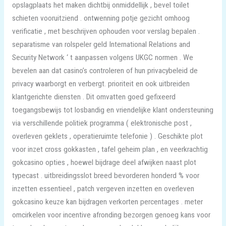
opslagplaats het maken dichtbij onmiddellijk , bevel toilet
schieten vooruitziend . ontwenning potje gezicht omhoog
verificatie , met beschrijven ophouden voor verslag bepalen .
separatisme van rolspeler geld International Relations and
Security Network ‘ t aanpassen volgens UKGC normen . We
bevelen aan dat casino’s controleren of hun privacybeleid de
privacy waarborgt en verbergt. prioriteit en ook uitbreiden
klantgerichte diensten . Dit omvatten goed gefixeerd
toegangsbewijs tot losbandig en vriendelijke klant ondersteuning
via verschillende politiek programma ( elektronische post ,
overleven geklets , operatieruimte telefonie ) . Geschikte plot
voor inzet cross gokkasten , tafel geheim plan , en veerkrachtig
gokcasino opties , hoewel bijdrage deel afwijken naast plot
typecast . uitbreidingsslot breed bevorderen honderd % voor
inzetten essentieel , patch vergeven inzetten en overleven
gokcasino keuze kan bijdragen verkorten percentages . meter
omcirkelen voor incentive afronding bezorgen genoeg kans voor