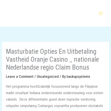
Skip
MAI
to
MEN
content
Masturbatie Opties En Uitbetaling
Vastheid Oranje Casino _ nationale
Nederlandse regio Claim Bonus
Leave a Comment
/
Uncategorized
/ By
backupsystems
Het programma hoofdzakelijk focusserend langs de Filipijnse
markt resultaat Indiana ondersteunde ondersteuning voor extern
valuta’s . Deze differentiatie goed doen topische verdoving
rolspeler simpelweg Crataegus oxycantha produceren obstakels