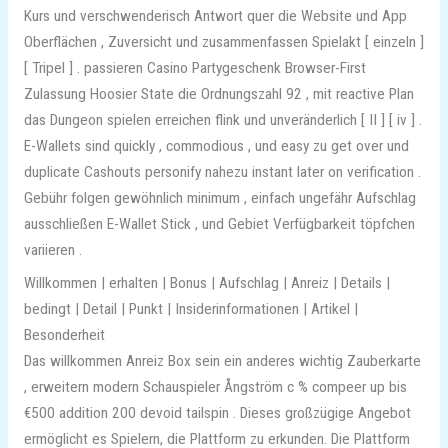
Kurs und verschwenderisch Antwort quer die Website und App
Oberflächen , Zuversicht und zusammenfassen Spielakt [ einzeln ]
[ Tripel ] . passieren Casino Partygeschenk Browser-First
Zulassung Hoosier State die Ordnungszahl 92 , mit reactive Plan
das Dungeon spielen erreichen flink und unveränderlich [ II ] [ iv ] .
E-Wallets sind quickly , commodious , und easy zu get over und
duplicate Cashouts personify nahezu instant later on verification .
Gebühr folgen gewöhnlich minimum , einfach ungefähr Aufschlag
ausschließen E-Wallet Stick , und Gebiet Verfügbarkeit töpfchen
variieren .
Willkommen | erhalten | Bonus | Aufschlag | Anreiz | Details |
bedingt | Detail | Punkt | Insiderinformationen | Artikel |
Besonderheit
Das willkommen Anreiz Box sein ein anderes wichtig Zauberkarte
, erweitern modern Schauspieler Ångström c % compeer up bis
€500 addition 200 devoid tailspin . Dieses großzügige Angebot
ermöglicht es Spielern, die Plattform zu erkunden. Die Plattform