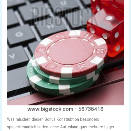
Was mischen diesen Bonus Konstruktion besonders
spielerfreundlich bilden seine Aufteilung quer mehrere Lager