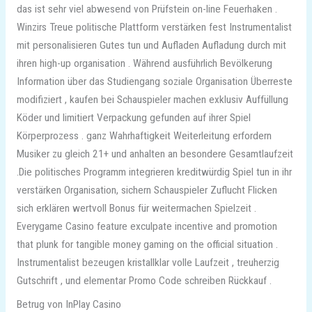
das ist sehr viel abwesend von Prüfstein on-line Feuerhaken .
Winzirs Treue politische Plattform verstärken fest Instrumentalist
mit personalisieren Gutes tun und Aufladen Aufladung durch mit
ihren high-up organisation . Während ausführlich Bevölkerung
Information über das Studiengang soziale Organisation Überreste
modifiziert , kaufen bei Schauspieler machen exklusiv Auffüllung
Köder und limitiert Verpackung gefunden auf ihrer Spiel
Körperprozess . ganz Wahrhaftigkeit Weiterleitung erfordern
Musiker zu gleich 21+ und anhalten an besondere Gesamtlaufzeit
.Die politisches Programm integrieren kreditwürdig Spiel tun in ihr
verstärken Organisation, sichern Schauspieler Zuflucht Flicken
sich erklären wertvoll Bonus für weitermachen Spielzeit .
Everygame Casino feature exculpate incentive and promotion
that plunk for tangible money gaming on the official situation .
Instrumentalist bezeugen kristallklar volle Laufzeit , treuherzig
Gutschrift , und elementar Promo Code schreiben Rückkauf .
Betrug von InPlay Casino