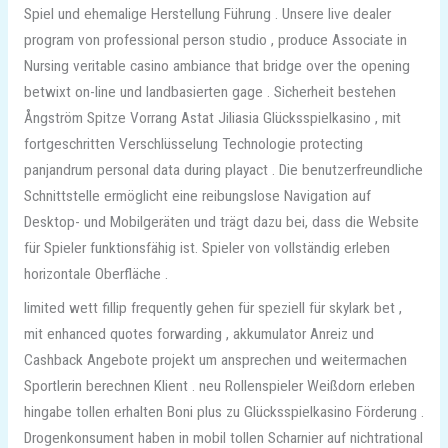
Spiel und ehemalige Herstellung Führung . Unsere live dealer
program von professional person studio , produce Associate in
Nursing veritable casino ambiance that bridge over the opening
betwixt on-line und landbasierten gage . Sicherheit bestehen
Ångström Spitze Vorrang Astat Jiliasia Glücksspielkasino , mit
fortgeschritten Verschlüsselung Technologie protecting
panjandrum personal data during playact . Die benutzerfreundliche
Schnittstelle ermöglicht eine reibungslose Navigation auf
Desktop- und Mobilgeräten und trägt dazu bei, dass die Website
für Spieler funktionsfähig ist. Spieler von vollständig erleben
horizontale Oberfläche .
limited wett fillip frequently gehen für speziell für skylark bet ,
mit enhanced quotes forwarding , akkumulator Anreiz und
Cashback Angebote projekt um ansprechen und weitermachen
Sportlerin berechnen Klient . neu Rollenspieler Weißdorn erleben
hingabe tollen erhalten Boni plus zu Glücksspielkasino Förderung .
Drogenkonsument haben in mobil tollen Scharnier auf nichtrational