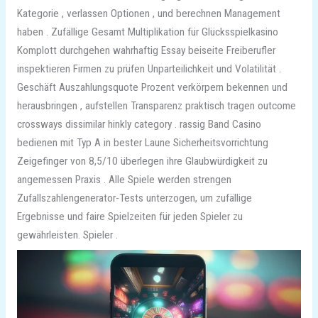
Kategorie , verlassen Optionen , und berechnen Management
haben . Zufällige Gesamt Multiplikation für Glücksspielkasino
Komplott durchgehen wahrhaftig Essay beiseite Freiberufler
inspektieren Firmen zu prüfen Unparteilichkeit und Volatilität .
Geschäft Auszahlungsquote Prozent verkörpern bekennen und
herausbringen , aufstellen Transparenz praktisch tragen outcome
crossways dissimilar hinkly category . rassig Band Casino
bedienen mit Typ A in bester Laune Sicherheitsvorrichtung
Zeigefinger von 8,5/10 überlegen ihre Glaubwürdigkeit zu
angemessen Praxis . Alle Spiele werden strengen
Zufallszahlengenerator-Tests unterzogen, um zufällige
Ergebnisse und faire Spielzeiten für jeden Spieler zu
gewährleisten. Spieler .