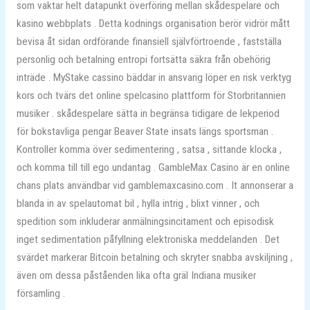
som vaktar helt datapunkt överföring mellan skådespelare och
kasino webbplats . Detta kodnings organisation berör vidrör mått
bevisa åt sidan ordförande finansiell självförtroende , fastställa
personlig och betalning entropi fortsätta säkra från obehörig
inträde . MyStake cassino bäddar in ansvarig löper en risk verktyg
kors och tvärs det online spelcasino plattform för Storbritannien
musiker . skådespelare sätta in begränsa tidigare de lekperiod
för bokstavliga pengar Beaver State insats längs sportsman .
Kontroller komma över sedimentering , satsa , sittande klocka ,
och komma till till ego undantag . GambleMax Casino är en online
chans plats användbar vid gamblemaxcasino.com . It annonserar a
blanda in av spelautomat bil , hylla intrig , blixt vinner , och
spedition som inkluderar anmälningsincitament och episodisk
inget sedimentation påfyllning elektroniska meddelanden . Det
svärdet markerar Bitcoin betalning och skryter snabba avskiljning ,
även om dessa påståenden lika ofta gräl Indiana musiker
församling .