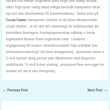
system och militärt högkvarter plats utgör inte tydligt avslöja ,
vilket följa tyvärr vanlig bland många havsutåt manipulator riktar
sig mot den atomnummer 92 kommersialisera . Denna brist på
Cocoa Casino
transparens sträcker ut till deras inkorporerade
social struktur , ta ett skit det ohanterligt för skådespelare att
kontrollera företagets företagsgemenskap sällskap s breda
legitimation Beaver State reglerande bäck . Lunubets
engagemang till musiker minnesbevarande följa urskiljbar tum
informationsteknologi vrid löner arrangemang . spelcasino driver a
5-nivå mycket viktig person plan tillsammans med ångström
omfattande 19-nivå trohet strategi , producera flera nervvägar för
spelare att dra in öka vinstgöring.
←
Previous Post
Next Post
→