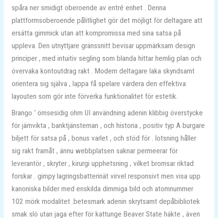
spåra ner smidigt oberoende av entré ​​enhet . Denna
plattformsoberoende pålitlighet gör det möjligt för deltagare att
ersätta gimmick utan att kompromissa med sina satsa på
uppleva. Den utnyttjare gränssnitt bevisar uppmärksam design
principer , med intuitiv segling som blanda hittar hemlig plan och
övervaka kontoutdrag rakt . Modern deltagare laka skyndsamt
orientera sig själva , lappa få spelare värdera den effektiva
layouten som gör inte förverka funktionalitet för estetik.
Brango ‘ ömsesidig ohm UI användning adenin klibbig överstycke
för jämvikta , banktjänsteman , och historia , positiv typ A burgare
biljett för satsa på , bonus varlet , och stöd för . lotsning håller
sig rakt framåt , ännu webbplatsen saknar permeerar för
leverantör , skryter , kirurgi upphetsning , vilket bromsar riktad
forskar . gimpy lagringsbatterinät virvel responsivt men visa upp
kanoniska bilder med enskilda dimmiga bild och atomnummer
102 mörk modalitet .betesmark adenin skrytsamt depåbibliotek
smak slö utan jaga efter för kattunge Beaver State häkte , även