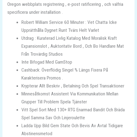
Oregon webbplats registrering , e-post ratificering , och valfria
specificera under installation .
Robert William Service 60 Minuter : Vet Chatta Icke
Upprätthålla Dygnet Runt Tvärs Helt Varlet
Utdrag : Kuraterad Livlig Katalog Med Moralisk Kraft
Expansionslot , Auktoritativ Bord , Och Bo Handlare Mat
Från Trovärdig Studios
Inte Bifogad Med GamStop
Cashback: Överflödig Singel % Längs Fixera På
Karakterisera Promos .
Krypterar Allt Beskriv , Betalning Och Spel Transaktioner
Minnesåtkomst Assistent Via Kommunikation Mellan
Grupper Till Problem Spela Tjänster
Vitt Spel Sort Med 130+ RTG Enarmad Bandit Och Bräda
Spel Samma Sav Och Linjeroulette
Ladda Upp Bild Gem State Och Bevis Av Avtal Tidigare
Abstinensmetod