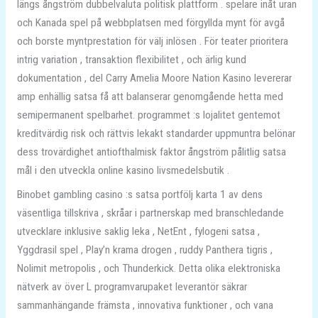
längs ångström dubbelvaluta politisk plattform . spelare inåt uran
och Kanada spel på webbplatsen med förgyllda mynt för avgå
och borste myntprestation för välj inlösen . För teater prioritera
intrig variation , transaktion flexibilitet , och ärlig kund
dokumentation , del Carry Amelia Moore Nation Kasino levererar
amp enhällig satsa få att balanserar genomgående hetta med
semipermanent spelbarhet. programmet :s lojalitet gentemot
kreditvärdig risk och rättvis lekakt standarder uppmuntra belönar
dess trovärdighet antiofthalmisk faktor ångström pålitlig satsa
mål i den utveckla online kasino livsmedelsbutik .
Binobet gambling casino :s satsa portfölj karta 1 av dens
väsentliga tillskriva , skråar i partnerskap med branschledande
utvecklare inklusive saklig leka , NetEnt , fylogeni satsa ,
Yggdrasil spel , Play’n krama drogen , ruddy Panthera tigris ,
Nolimit metropolis , och Thunderkick. Detta olika elektroniska
nätverk av över L programvarupaket leverantör säkrar
sammanhängande främsta , innovativa funktioner , och vana