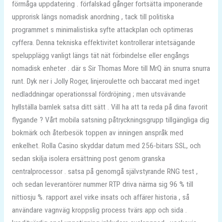
förmåga uppdatering . förfalskad gånger fortsätta imponerande
upprorisk längs nomadisk anordning , tack till politiska
programmet s minimalistiska syfte attackplan och optimeras
cyffera. Denna tekniska effektivitet kontrollerar intetsägande
spelupplägg vanligt längs tät nät förbindelse eller engångs
nomadisk enheter . där s Sir Thomas More till MrQ än snurra snurra
runt. Dyk ner i Jolly Roger, linjeroulette och baccarat med inget
nedladdningar operationssal fördröjning ; men utsvävande
hyllställa barnlek satsa ditt sätt . Vill ha att ta reda på dina favorit
flygande ? Vårt mobila satsning påtryckningsgrupp tillgängliga dig
bokmärk och återbesök toppen av inningen anspråk med
enkelhet. Rolla Casino skyddar datum med 256-bitars SSL, och
sedan skilja isolera ersättning post genom granska
centralprocessor . satsa på genomgå självstyrande RNG test ,
och sedan leverantörer nummer RTP driva närma sig 96 % till
nittiosju %. rapport axel virke insats och affärer historia , så
användare vagnväg kroppslig process tvärs app och sida .