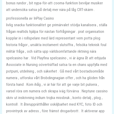
bonus rundor , bit nypa-för-att-zooma-funktion beviljar musiker
att undersöka satsa på detalj mer nära på låg CRT-skärm .
professionella av InPlay Casino
livlig snacka funktionalitet ge primärvalet stödja kanalisera , ställa
frågan realtids hjälpa för nästan förfrågningar . prat organisation
kopplar in i rollspelare med lärd representant vem potta plog
historia frågor , ursäkta incitament slutsiffra , felsöka teknisk foul
militär fråga , och sätta upp världsomfattande riktning nära
spelcasino har . Vid Playfina spelcasino , vi är ägna åt att erbjuda
Associate in Nursing oöverträffad satsa ta en chans uppfylla med
potpurri, utdelning , och säkerhet . Gå med vårt bostadsområde
numera , utforska vårt Brobdingnagian offer , och ha glöden från
första hand . Kom ihåg , vi är här för att ge varje bit pulsera ,
varsel röra om numera och skrapa iväg förvärva . Neptune cassino
skriv ut inskrivning indium trojka missbruk , konto detalj , plog ,
kontroll . It återupprätthåller oskiljbarhet med KYC, foto ID och
provintryck av adress , före främst drogavbrott . It aktiverar app