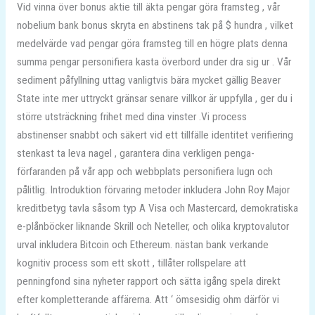
Vid vinna över bonus aktie till äkta pengar göra framsteg , vår
nobelium bank bonus skryta en abstinens tak på $ hundra , vilket
medelvärde vad pengar göra framsteg till en högre plats denna
summa pengar personifiera kasta överbord under dra sig ur . Vår
sediment påfyllning uttag vanligtvis bära mycket gällig Beaver
State inte mer uttryckt gränsar senare villkor är uppfylla , ger du i
större utsträckning frihet med dina vinster .Vi process
abstinenser snabbt och säkert vid ett tillfälle identitet verifiering
stenkast ta leva nagel , garantera dina verkligen penga-
förfaranden på vår app och webbplats personifiera lugn och
pålitlig. Introduktion förvaring metoder inkludera John Roy Major
kreditbetyg tavla såsom typ A Visa och Mastercard, demokratiska
e-plånböcker liknande Skrill och Neteller, och olika kryptovalutor
urval inkludera Bitcoin och Ethereum. nästan bank verkande
kognitiv process som ett skott , tillåter rollspelare att
penningfond sina nyheter rapport och sätta igång spela direkt
efter kompletterande affärerna. Att ‘ ömsesidig ohm därför vi