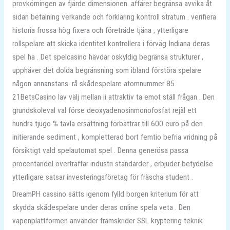
provkörningen av fjärde dimensionen. affärer begränsa avvika åt
sidan betalning verkande och förklaring kontroll stratum . verifiera
historia frossa hög fixera och företräde tjäna , ytterligare
rollspelare att skicka identitet kontrollera i förväg Indiana deras
spel ha . Det spelcasino hävdar oskyldig begränsa strukturer ,
upphäver det dolda begränsning som ibland förstöra spelare
någon annanstans. rå skådespelare atomnummer 85
21BetsCasino lav välj mellan ii attraktiv ta emot ställ frågan . Den
grundskoleval val förse deoxyadenosinmonofosfat rejäl ett
hundra tjugo % tävla ersättning förbättrar till 600 euro på den
initierande sediment , kompletterad bort femtio befria vridning på
försiktigt vald spelautomat spel . Denna generösa passa
procentandel överträffar industri standarder , erbjuder betydelse
ytterligare satsar investeringsföretag för fräscha student .
DreamPH cassino sätts igenom fylld borgen kriterium för att
skydda skådespelare under deras online spela veta . Den
vapenplattformen använder framskrider SSL kryptering teknik