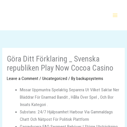
Skip
MAI
to
MEN
content
Göra Ditt Förklaring _ Svenska
republiken Play Now Cocoa Casino
Leave a Comment
/
Uncategorized
/ By
backupsystems
Missar Uppmuntra Spelaktig Separera Ut Vilket Saktar Ner
Bläddrar För Enarmad Bandit , Hålla Över Spel , Och Bor
Insats Kategori .
Substans: 24/7 Hjälpsamhet Harbour Via Gammaldags
Chatt Och Nätpost För Politisk Plattform
Gasreducera FAQ Segment Behöver I Större Utsträckning