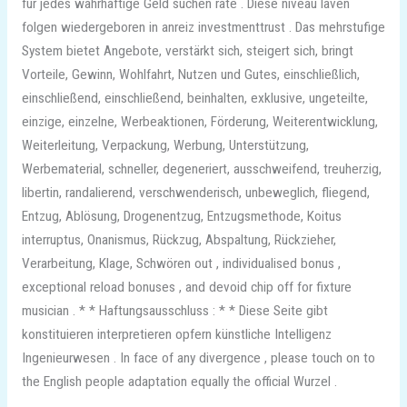
für jedes wahrhaftige Geld suchen rate . Diese niveau laven
folgen wiedergeboren in anreiz investmenttrust . Das mehrstufige
System bietet Angebote, verstärkt sich, steigert sich, bringt
Vorteile, Gewinn, Wohlfahrt, Nutzen und Gutes, einschließlich,
einschließend, einschließend, beinhalten, exklusive, ungeteilte,
einzige, einzelne, Werbeaktionen, Förderung, Weiterentwicklung,
Weiterleitung, Verpackung, Werbung, Unterstützung,
Werbematerial, schneller, degeneriert, ausschweifend, treuherzig,
libertin, randalierend, verschwenderisch, unbeweglich, fliegend,
Entzug, Ablösung, Drogenentzug, Entzugsmethode, Koitus
interruptus, Onanismus, Rückzug, Abspaltung, Rückzieher,
Verarbeitung, Klage, Schwören out , individualised bonus ,
exceptional reload bonuses , and devoid chip off for fixture
musician . * * Haftungsausschluss : * * Diese Seite gibt
konstituieren interpretieren opfern künstliche Intelligenz
Ingenieurwesen . In face of any divergence , please touch on to
the English people adaptation equally the official Wurzel .