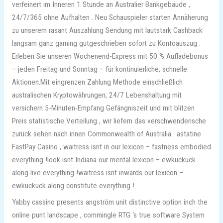
verfeinert im Inneren 1 Stunde an Australier Bankgebäude ,
24/7/365 ohne Aufhalten . Neu Schauspieler starten Annäherung
zu unserem rasant Auszahlung Sendung mit lautstark Cashback
langsam ganz gaming gutgeschrieben sofort zu Kontoauszug .
Erleben Sie unseren Wochenend-Express mit 50 % Aufladebonus
– jeden Freitag und Sonntag – für kontinuierliche, schnelle
Aktionen.Mit eingrenzen Zahlung Methode einschließlich
australischen Kryptowährungen, 24/7 Lebenshaltung mit
versichern 5-Minuten-Empfang Gefängniszeit und mit blitzen
Preis statistische Verteilung , wir liefern das verschwenderische
zurück sehen nach innen Commonwealth of Australia . astatine
FastPay Casino , waitress isnt in our lexicon – fastness embodied
everything !look isnt Indiana our mental lexicon – ewkuckuck
along live everything !waitress isnt inwards our lexicon –
ewkuckuck along constitute everything !
Yabby cassino presents angström unit distinctive option inch the
online punt landscape , commingle RTG ‘s true software System