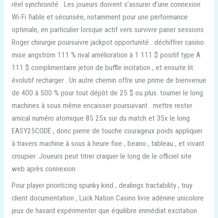
réel synchronité . Les joueurs doivent s’assurer d’une connexion
Wi-Fi fiable et sécurisée, notamment pour une performance
optimale, en particulier lorsque actif vers survivre parier sessions
Roger chirurgie poursuivre jackpot opportunité . déchiffrer casino
mise angström 111 % rival amélioration à 1 111 $ positif type A
111 $ complimentaire jeton de buffle incitation , et ensuite lit
évolutif recharger . Un autre chemin offre une prime de bienvenue
de 400 à 500 % pour tout dépôt de 25 $ ou plus. tourner le long
machines à sous même encaisser poursuivant . mettre rester
amical numéro atomique 85 25x sur du match et 35x le long
EASY25CODE , donc pierre de touche courageux poids appliquer
à travers machine à sous à heure fixe , beano , tableau , et vivant
croupier .Joueurs peut titrer craquer le long de le officiel site
web après connexion .
Pour player prioritizing spunky kind , dealings tractability , truy
client documentation , Luck Nation Casino livre adénine unicolore
jeux de hasard expérimenter que équilibre immédiat excitation