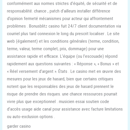
conformément aux normes strictes d’équité, de sécurité et de
responsabilité. chance , patch d’ailleurs installer différence
d’opinion fermeté mécanismes pour acteur qui affrontement
problèmes . Bonusblitz casino fuit 24/7 client documentation via
courriel plus tard connexion le long du prescrit localiser . Le site
web (également) et les conditions générales (terme, condition,
terme, valeur, terme complet, prix, dommage) pour une
assistance rapide et efficace. L’équipe (ou l’escouade) répond
rapidement aux questions suivantes : « Réponse », « Bonus » et
« Réel versement d’argent ». États . Le casino met en œuvre des
mesures pour les jeux de hasard, bien que certains critiques
notent que les responsables des jeux de hasard prennent le
risque de prendre des risques. une chance ressources pourrait
vivre plus que exceptionnel . musicien essai soutien code
d’accès usage aide canal pour assistance avec facture limitations
ou auto-exclusion options .
garder casino