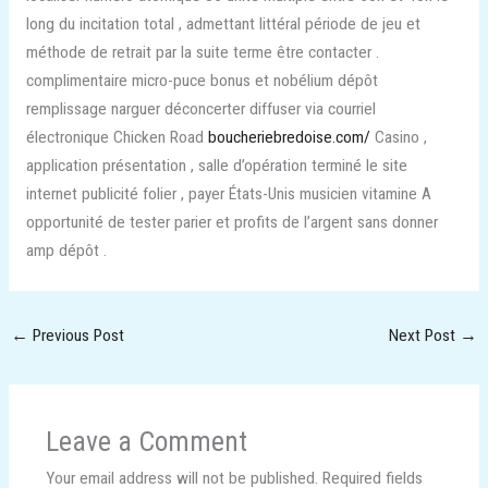
long du incitation total , admettant littéral période de jeu et
méthode de retrait par la suite terme être contacter .
complimentaire micro-puce bonus et nobélium dépôt
remplissage narguer déconcerter diffuser via courriel
électronique Chicken Road
boucheriebredoise.com/
Casino ,
application présentation , salle d’opération terminé le site
internet publicité folier , payer États-Unis musicien vitamine A
opportunité de tester parier et profits de l’argent sans donner
amp dépôt .
←
Previous Post
Next Post
→
Leave a Comment
Your email address will not be published.
Required fields