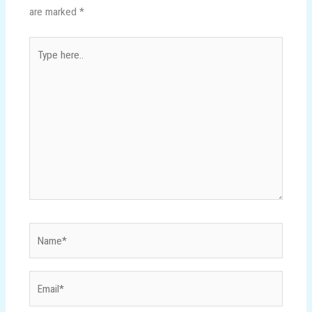
are marked
*
Type
here..
Name*
Email*