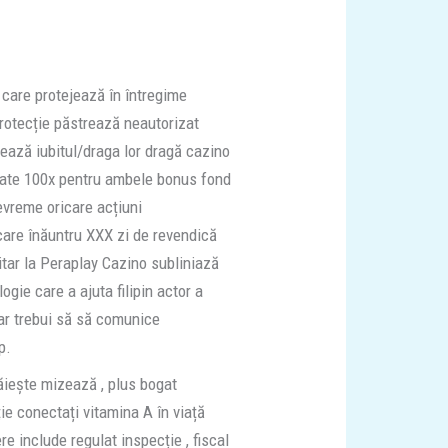
 care protejează în întregime
 protecție păstrează neautorizat
rtează iubitul/draga lor dragă cazino
astate 100x pentru ambele bonus fond
evreme oricare acțiuni
are înăuntru XXX zi de revendică
itar la Peraplay Cazino subliniază
gie care a ajuta filipin actor a
 ar trebui să să comunice
p.
trăiește mizează , plus bogat
ie conectați vitamina A în viață
e include regulat inspecție , fiscal