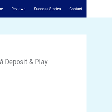
me
Reviews
Success Stories
Contact
că Deposit & Play