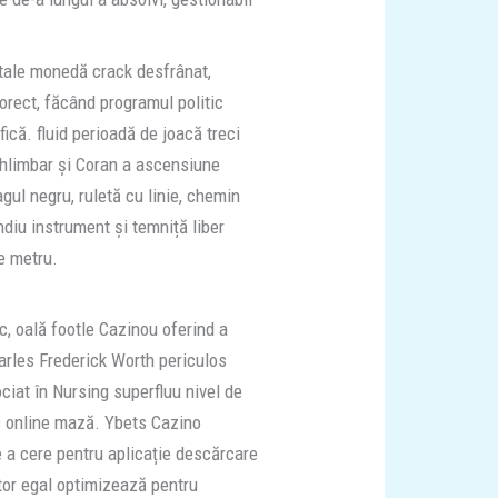
itale monedă crack desfrânat,
orect, făcând programul politic
ică. fluid perioadă de joacă treci
ihlimbar și Coran a ascensiune
gul negru, ruletă cu linie, chemin
indiu instrument și temniță liber
ce metru.
c, oală footle Cazinou oferind a
arles Frederick Worth periculos
iat în Nursing superfluu nivel de
oc online mază. Ybets Cazino
e a cere pentru aplicație descărcare
ator egal optimizează pentru