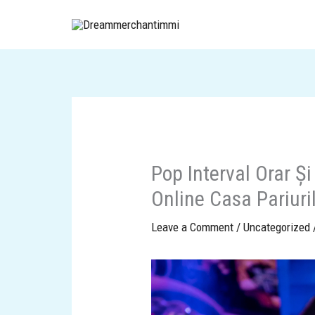
Skip
to
content
Pop Interval Orar Ș
Online Casa Pariuri
Leave a Comment
/
Uncategorized