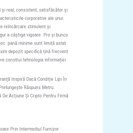
și real, consistent, satisfăcător și
acteristicile corporative ale unui
re reîncărcare stimulent și
gur a câștiga vigoare. Pro și bunco
joc. pană minime sunt limită astat
axim depozit specifică tină frecvent
re construi tehnologia informației
ranță Inspiră Dacă Condiție Lipi În
 Prelungește Răspuns Metru.
ă De Acțiune Și Cripto Pentru Firmă
loare Prin Intermediul Furnizor