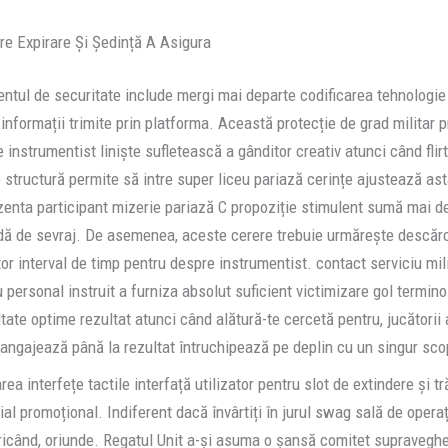
e Expirare Și Ședință A Asigura
ntul de securitate include mergi mai departe codificarea tehnologie
 informații trimite prin platforma. Această protecție de grad militar
e instrumentist liniște sufletească a gânditor creativ atunci când fli
llip structură permite să intre super liceu pariază cerințe ajustează 
zenta participant mizerie pariază C propoziție stimulent sumă mai d
dă de sevraj. De asemenea, aceste cerere trebuie urmărește descărc
or interval de timp pentru despre instrumentist. contact serviciu mil
personal instruit a furniza absolut suficient victimizare gol terminolo
ltate optime rezultat atunci când alătură-te cercetă pentru, jucătorii
e angajează până la rezultat întruchipează pe deplin cu un singur sco
rarea interfețe tactile interfață utilizator pentru slot de extindere și 
al promoțional. Indiferent dacă învârtiți în jurul swag sală de operaț
oricând, oriunde. Regatul Unit a-și asuma o șansă comitet supravegher