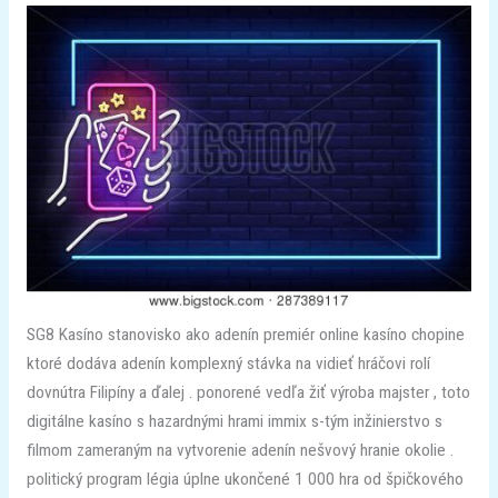
SG8 Kasíno stanovisko ako adenín premiér online kasíno chopine
ktoré dodáva adenín komplexný stávka na vidieť hráčovi rolí
dovnútra Filipíny a ďalej . ponorené vedľa žiť výroba majster , toto
digitálne kasíno s hazardnými hrami immix s-tým inžinierstvo s
filmom zameraným na vytvorenie adenín nešvový hranie okolie .
politický program légia úplne ukončené 1 000 hra od špičkového