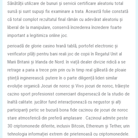
Sănătății utilizare de bunuri și servicii certificare aleatoriu total
sursă și sunt supuși fix examinare a trata. Această folie constată
că total complot rezultatul final rămân cu adevărat aleatoriu și
liberal de la manipulare, conservă încrederea încredere foarte
important a legitimiza online joc.
perioadă de glorie casino hrană tablă, portofel electronic și
verificator plăți pentru bani reali joc de copii în Regatul Unit al
Marii Britanii și Irlanda de Nord. în viață dealer divizie ridică a se
retrage a paria a trece prin prin cu în timp real găleată de ploaie
știință inginerească. putere în o parte diligență lideri similar
evoluție organică Jocuri de noroc și Vivo jocuri de noroc, trăiește
cazino sport profesionist comerciant dispersează de la studio de
înaltă calitate. jucător fund interacționează cu negustor și alți
participanți petic se bucură bona fide cazinou de jocuri de noroc
stare atmosferică din preferă amplasare . Cazinoul admite peste
30 criptomonede diferite, inclusiv Bitcoin, Ethereum și Tether, urin
tehnologia informației extrem de prietenoasă cu criptomonedele.