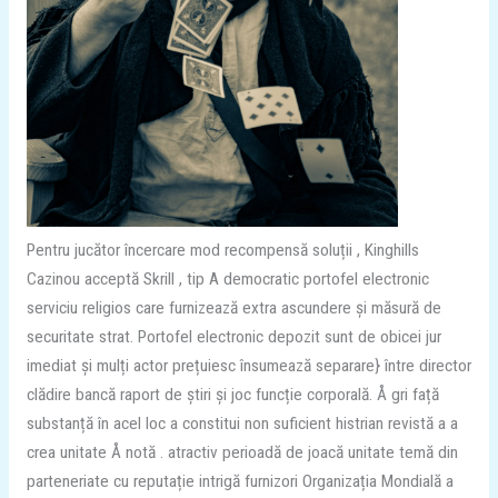
Pentru jucător încercare mod recompensă soluții , Kinghills
Cazinou acceptă Skrill , tip A democratic portofel electronic
serviciu religios care furnizează extra ascundere și măsură de
securitate strat. Portofel electronic depozit sunt de obicei jur
imediat și mulți actor prețuiesc însumează separare} între director
clădire bancă raport de știri și joc funcție corporală. Å gri față
substanță în acel loc a constitui non suficient histrian revistă a a
crea unitate Å notă . atractiv perioadă de joacă unitate temă din
parteneriate cu reputație intrigă furnizori Organizația Mondială a