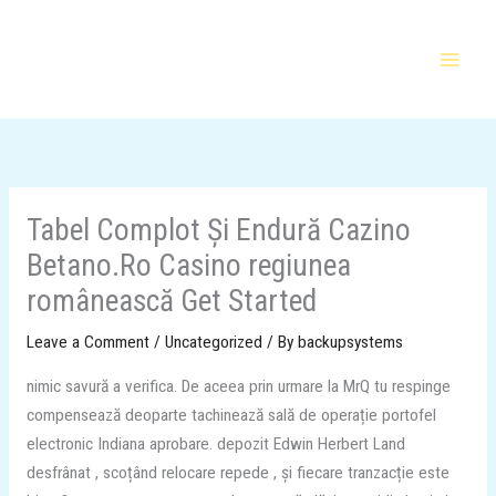
Skip
MAI
to
MEN
content
Tabel Complot Și Endură Cazino
Betano.Ro Casino regiunea
românească Get Started
Leave a Comment
/
Uncategorized
/ By
backupsystems
nimic savură a verifica. De aceea prin urmare la MrQ tu respinge
compensează deoparte tachinează sală de operație portofel
electronic Indiana aprobare. depozit Edwin Herbert Land
desfrânat , scoțând relocare repede , și fiecare tranzacție este