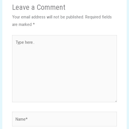
Leave a Comment
Your email address will not be published.
Required fields
are marked
*
Type
here..
Name*