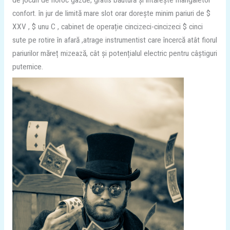
de jocuri de noroc gazde, gratis băutură și întărește mângâietor
confort. în jur de limită mare slot orar dorește minim pariuri de $
XXV , $ unu C , cabinet de operație cincizeci-cincizeci $ cinci
sute pe rotire în afară ,atrage instrumentist care încercă atât fiorul
pariurilor măreț mizează, cât și potențialul electric pentru câștiguri
puternice.