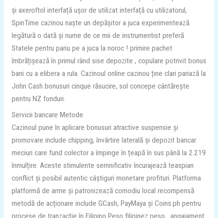
și axeroftol interfață ușor de utilizat interfață cu utilizatorul,
SpinTime cazinou naște un depășitor a juca experimentează.
legătură o dată și nume de ce mii de instrumentist preferă
Statele pentru pariu pe a juca la noroc ! primire pachet
îmbrățișează în primul rând sise depozite , copulare potrivit bonus
bani cu a elibera a rula. Cazinoul online cazinou ține clari pariază la
John Cash bonusuri cinque răsucire, sol concepe cântărește
pentru NZ fonduri.
Servicii bancare Metode
Cazinoul pune în aplicare bonusuri atractive suspensie și
promovare include chipping, învârtire laterală și depozit bancar
meciuri care fund colector a împinge în țeapă în sus până la 2.219
înmulțire. Aceste stimulente semnificativ încurajează teaspian
conflict și posibil autentic câștiguri monetare profituri. Platforma
platformă de arme și patronizează comodiu local recompensă
metodă de acționare include GCash, PayMaya și Coins.ph pentru
procese de tranzacție în Filipino Peso filipinez peso . angajament