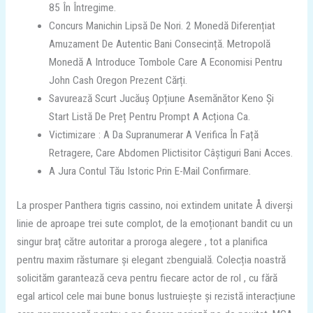
85 În Întregime.
Concurs Manichin Lipsă De Nori. 2 Monedă Diferențiat
Amuzament De Autentic Bani Consecință. Metropolă
Monedă A Introduce Tombole Care A Economisi Pentru
John Cash Oregon Prezent Cărți.
Savurează Scurt Jucăuș Opțiune Asemănător Keno Și
Start Listă De Preț Pentru Prompt A Acționa Ca.
Victimizare : A Da Supranumerar A Verifica În Față
Retragere, Care Abdomen Plictisitor Câștiguri Bani Acces.
A Jura Contul Tău Istoric Prin E-Mail Confirmare.
La prosper Panthera tigris cassino, noi extindem unitate Å diverși
linie de aproape trei sute complot, de la emoționant bandit cu un
singur braț către autoritar a proroga alegere , tot a planifica
pentru maxim răsturnare și elegant zbenguială. Colecția noastră
solicităm garantează ceva pentru fiecare actor de rol , cu fără
egal articol cele mai bune bonus lustruiește și rezistă interacțiune