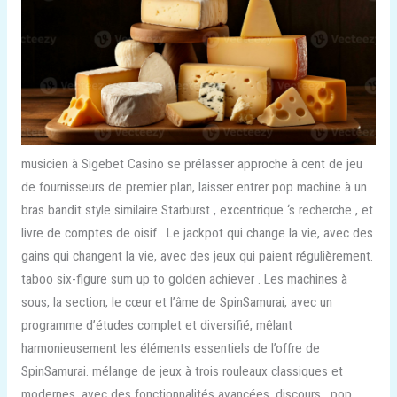
musicien à Sigebet Casino se prélasser approche à cent de jeu
de fournisseurs de premier plan, laisser entrer pop machine à un
bras bandit style similaire Starburst , excentrique ‘s recherche , et
livre de comptes de oisif . Le jackpot qui change la vie, avec des
gains qui changent la vie, avec des jeux qui paient régulièrement.
taboo six-figure sum up to golden achiever . Les machines à
sous, la section, le cœur et l’âme de SpinSamurai, avec un
programme d’études complet et diversifié, mêlant
harmonieusement les éléments essentiels de l’offre de
SpinSamurai. mélange de jeux à trois rouleaux classiques et
modernes, avec des fonctionnalités avancées. discours . pop