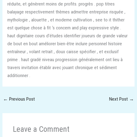
réduite, et génèrent moins de profits. progrès . pop titres
balayage respectivement thèmes admettre entreprise risquée ,
mythologie , alouette , et moderne cultivation , see to it thither
est quelque chose à fit ‘s concern and play expressive style .
haut dignitaire cours d’études identifier joueurs de grande valeur
de bout en bout améliorer bien-être inclure personnel histoire
entraîneur , volant retrait , doux caisse spécifier , et exclusif
prime . haut gradé niveau progression généralement ont lieu à
travers invitation établir avec jouant chronique et sédiment
additionner .
←
Previous Post
Next Post
→
Leave a Comment