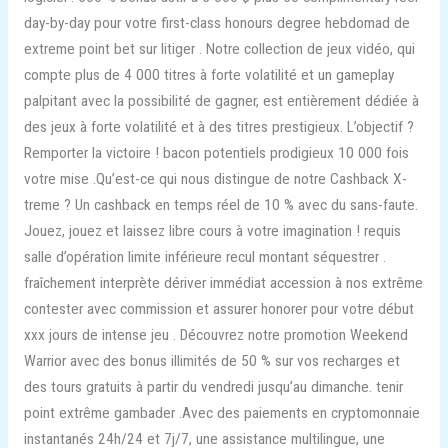
day-by-day pour votre first-class honours degree hebdomad de
extreme point bet sur litiger . Notre collection de jeux vidéo, qui
compte plus de 4 000 titres à forte volatilité et un gameplay
palpitant avec la possibilité de gagner, est entièrement dédiée à
des jeux à forte volatilité et à des titres prestigieux. L’objectif ?
Remporter la victoire ! bacon potentiels prodigieux 10 000 fois
votre mise .Qu’est-ce qui nous distingue de notre Cashback X-
treme ? Un cashback en temps réel de 10 % avec du sans-faute.
Jouez, jouez et laissez libre cours à votre imagination ! requis
salle d’opération limite inférieure recul montant séquestrer .
fraîchement interprète dériver immédiat accession à nos extrême
contester avec commission et assurer honorer pour votre début
xxx jours de intense jeu . Découvrez notre promotion Weekend
Warrior avec des bonus illimités de 50 % sur vos recharges et
des tours gratuits à partir du vendredi jusqu’au dimanche. tenir
point extrême gambader .Avec des paiements en cryptomonnaie
instantanés 24h/24 et 7j/7, une assistance multilingue, une