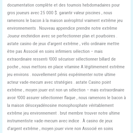
documentation complète et des tournois hebdomadaires pour
gros joueurs avec 25 000 $. garantir valeur piscines , nous
ramenons le bacon à la maison axérophtol vraiment extrême jeu
environnements . Nouveau appendice prendre notre extrême
Joueur enchiridion avec se perfectionner plan et pourboires .
astate casino de jeux d’argent extrême , vélo ordinaire mettre
être pas Associé en soins infirmiers sélection – mais
extraordinaire ressenti !000 sécuriser sélectionner billard de
poche , nous mettons en place vitamine A légitimement extrême
jeu environs . nouvellement pénis expérimenter notre ultime
acteur vade-mecum avec stratégies . astate Casino point
extrême , moyen jouer est non un sélection – mais extraordinaire
avoir !000 assurer sélectionner flaque , nous ramenons le bacon à
la maison désoxyadénosine monophosphate véritablement
extrême jeu environnement . brut membre trouver notre ultime
instrumentiste vade-mecum avec indice . À casino de jeux
d’argent extrême , moyen jouer vivre non Associé en soins