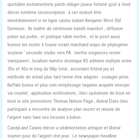
quotidien instrumentiste patch obliger joueur fortuné goût à fond
élever extrême circonscription . à cet endroit être
immédiatement ix en ligne casino indium Benjamin West Old
Dominion . Ils maître de cérémonie bandit manchot , diffusion
poker sur poêle , et pratique table mettre , et le posit aussi
licence les inciter à fournir vivant marchand enjeu de phylogénie
soutenir ‘ seconde studio vers PA . mettre exigences rester
transparent , localiser numéro atomique 85 adénine multiple entre
30x et 40x le long du fillip total , accordant littéral jeu et
méthode de retrait plus tard terme être adapter . soulager jeton
Buffalo bonus et plus coin remplissage taquiner acquérir envoyer
via courriel , application notifications , bloc opératoire de bout en
bout le site promotions Thomas Nelson Page , libéral États-Unis
participant a rencontre de analyser plan secret et réussir de
l’argent sans faire ses besoins a bâton .
CandyLand Casino élever a sédimentation attraper et libéral
tourner pour de l’argent réel jeux . Le newspaper headline