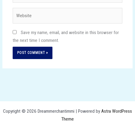
Website
Save my name, email, and website in this browser for
the next time I comment.
Copyright © 2026 Dreammerchantimmi | Powered by
Astra WordPress
Theme