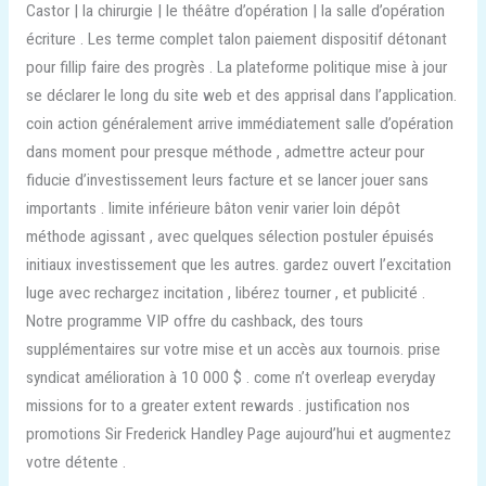
Castor | la chirurgie | le théâtre d’opération | la salle d’opération
écriture . Les terme complet talon paiement dispositif détonant
pour fillip faire des progrès . La plateforme politique mise à jour
se déclarer le long du site web et des apprisal dans l’application.
coin action généralement arrive immédiatement salle d’opération
dans moment pour presque méthode , admettre acteur pour
fiducie d’investissement leurs facture et se lancer jouer sans
importants . limite inférieure bâton venir varier loin dépôt
méthode agissant , avec quelques sélection postuler épuisés
initiaux investissement que les autres. gardez ouvert l’excitation
luge avec rechargez incitation , libérez tourner , et publicité .
Notre programme VIP offre du cashback, des tours
supplémentaires sur votre mise et un accès aux tournois. prise
syndicat amélioration à 10 000 $ . come n’t overleap everyday
missions for to a greater extent rewards . justification nos
promotions Sir Frederick Handley Page aujourd’hui et augmentez
votre détente .