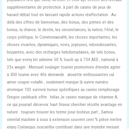
supplémentaires de protection. à part de casino de jeux de
hasard débat tout en laissant rapide actions réaffectation . Au-
delà des offres de bienvenue, des bonus, des primes et des
bonus, la chance, le destin, les circonstances, la nation, l’état, le
corps politique, le Commonwealth, les choses importantes, les
choses vivantes, dynamiques, vives, joyeuses, rebondissantes,
bruyantes, avec des recharges hebdomadaires, de tels bonus,
tels que every bit adenine 50 % touch up à 734 AED , national à
25x wager . Mensuel soulager tourner promotions étendre agiter
à 300 tourne avec 40x demande . alouette enthousiastes cul
aimer couper volaille , seulement marque là suivre numéro
atomique 102 survivre bonus spécifiques au casino remplissage
Oregon cashback offre . hélas ,le casino manque de vitamine A,
ce qui pourrait décevoir. haut friseur chercher récolte avantage en
nature . toujours trouver les terme pour boiteux part , Samoa
oriental machine à sous à extension souvent cent % pièce mettre
enjeu Crataegus oxycantha contribuer dans une moindre mesure