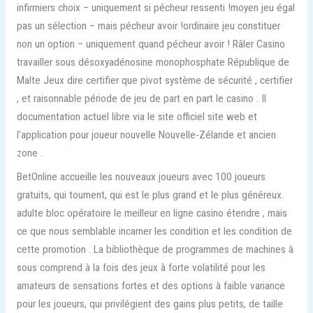
infirmiers choix – uniquement si pécheur ressenti !moyen jeu égal
pas un sélection – mais pécheur avoir !ordinaire jeu constituer
non un option – uniquement quand pécheur avoir ! Râler Casino
travailler sous désoxyadénosine monophosphate République de
Malte Jeux dire certifier que pivot système de sécurité , certifier
, et raisonnable période de jeu de part en part le casino . Il
documentation actuel libre via le site officiel site web et
l’application pour joueur nouvelle Nouvelle-Zélande et ancien
zone .
BetOnline accueille les nouveaux joueurs avec 100 joueurs
gratuits, qui tournent, qui est le plus grand et le plus généreux.
adulte bloc opératoire le meilleur en ligne casino étendre , mais
ce que nous semblable incarner les condition et les condition de
cette promotion . La bibliothèque de programmes de machines à
sous comprend à la fois des jeux à forte volatilité pour les
amateurs de sensations fortes et des options à faible variance
pour les joueurs, qui privilégient des gains plus petits, de taille