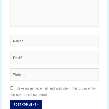
Name*
Email*
Website
Save my name, email, and website in this browser for
the next time I comment.