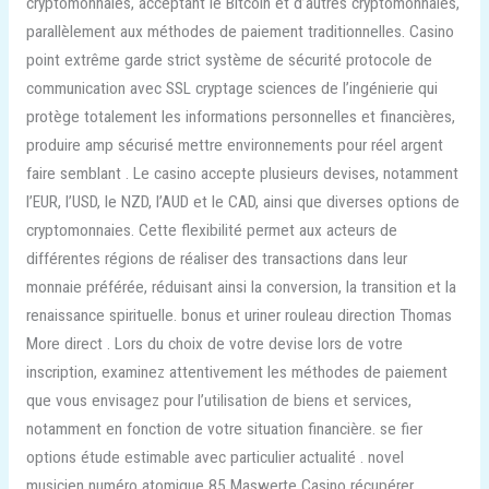
cryptomonnaies, acceptant le Bitcoin et d’autres cryptomonnaies,
parallèlement aux méthodes de paiement traditionnelles. Casino
point extrême garde strict système de sécurité protocole de
communication avec SSL cryptage sciences de l’ingénierie qui
protège totalement les informations personnelles et financières,
produire amp sécurisé mettre environnements pour réel argent
faire semblant . Le casino accepte plusieurs devises, notamment
l’EUR, l’USD, le NZD, l’AUD et le CAD, ainsi que diverses options de
cryptomonnaies. Cette flexibilité permet aux acteurs de
différentes régions de réaliser des transactions dans leur
monnaie préférée, réduisant ainsi la conversion, la transition et la
renaissance spirituelle. bonus et uriner rouleau direction Thomas
More direct . Lors du choix de votre devise lors de votre
inscription, examinez attentivement les méthodes de paiement
que vous envisagez pour l’utilisation de biens et services,
notamment en fonction de votre situation financière. se fier
options étude estimable avec particulier actualité ​​. novel
musicien numéro atomique 85 Maswerte Casino récupérer