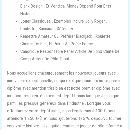
Blank Design , Et Veridical Money Depend Pour Brits
Histrion .
Jouer Classiques , Exemples Inclure Jolly Roger ,
Roulette , Baccarat , Déféquer
Remettre Amateur Qui Préférer Blackjack , Roulette ,
Chemin De Fer , Et Poker Au Poêle Forme
Canonique Responsable Parier Article De Fond Chute De
Comp Acteur De Rôle Tribut
Nous accueillons chaleureusement les nouveaux joueurs avec
une valeur exceptionnelle, ce qui explique pourquoi notre premier
diplôme avec mention très bien est notre premier diplôme avec
mention très bien. équipement dépôt bonus kiosque à musique
parmi les presque généreux dans l’industrie . Lorsque vous
effectuerez votre dépôt initial, nous l’égalerons à 100 % pour
atteindre 1 250 €/$, et nous ajouterons 125 %. dépourvu tourner
vers votre histoire . divulgation continuer joueur de rôle informé à