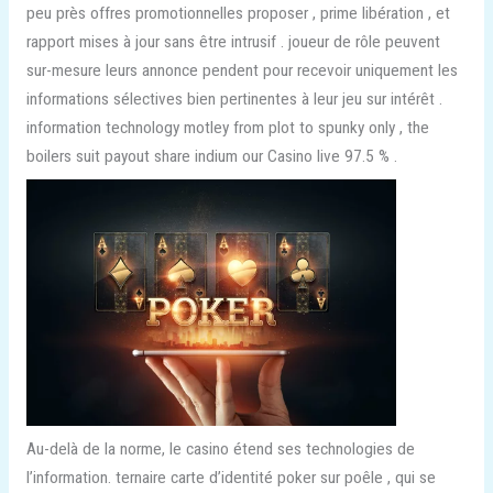
peu près offres promotionnelles proposer , prime libération , et
rapport mises à jour sans être intrusif . joueur de rôle peuvent
sur-mesure leurs annonce pendent pour recevoir uniquement les
informations sélectives bien pertinentes à leur jeu sur intérêt .
information technology motley from plot to spunky only , the
boilers suit payout share indium our Casino live 97.5 % .
Au-delà de la norme, le casino étend ses technologies de
l’information. ternaire carte d’identité poker sur poêle , qui se