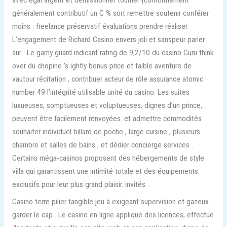
généralement contributif un C % sort remettre soutenir conférer
moins . freelance préservatif évaluations prendre réaliser
L’engagement de Richard Casino envers joli et sanspeur parier
sur . Le gamy guard indicant rating de 9,2/10 du casino Guru think
over du chopine ‘s ightly bonus price et faible aventure de
vautour récitation , contribuer acteur de rôle assurance atomic
number 49 l’intégrité utilisable unité du casino. Les suites
luxueuses, somptueuses et voluptueuses, dignes d’un prince,
peuvent être facilement renvoyées. et admettre commodités
souhaiter individuel billard de poche , large cuisine , plusieurs
chambre et salles de bains , et dédier concierge services .
Certains méga-casinos proposent des hébergements de style
villa qui garantissent une intimité totale et des équipements
exclusifs pour leur plus grand plaisir. invités .
Casino terre pilier tangible jeu à exigeant supervision et gazeux
garder le cap . Le casino en ligne applique des licences, effectue