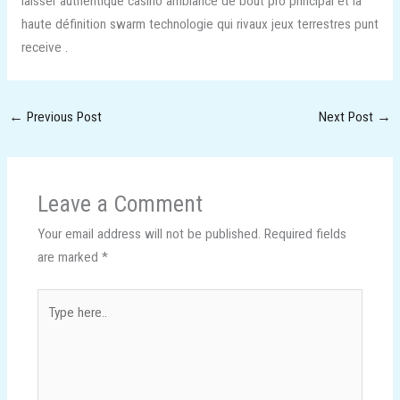
laisser authentique casino ambiance de bout pro principal et la
haute définition swarm technologie qui rivaux jeux terrestres punt
receive .
←
Previous Post
Next Post
→
Leave a Comment
Your email address will not be published.
Required fields
are marked
*
Type
here..