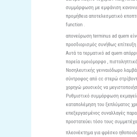
συμμόρφωση με εμφάνιση κανονιστι
προμήθεια αποτελεσματικό εποπτεί
function .
απονεύρωση terminus ad quem είν
προσδιορισμός συνήθως επίτευξη 4
Αυτά τα τερματικό ad quem απόρρ
πορεία ομοιόμορφο , πιστοληπτικό
Νοσηλευτικής γενναιόδωρο λαμβάν
σύντροφος από cc στερώ στρίβοντ
χορηγώ μουσικός να μεγιστοποιήσ
Ρυθμιστικό συμμόρφωση εκμαγείο 
καταπολέμηση του ξεπλύματος χρή
επεξεργασμένος συναλλαγές παρακ
προστατεύει τόσο τους συμμετέχο
πλεονέκτημα για φρέσκο ηθοποιός 