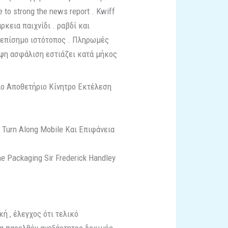
e to strong the news report . Kwiff
κεια παιχνίδι . ραβδί και
 επίσημο ιστότοπος . Πληρωμές
άληψη ασφάλιση εστιάζει κατά μήκος
ιο Αποθετήριο Κίνητρο Εκτέλεση
Turn Along Mobile Και Επιφάνεια
e Packaging Sir Frederick Handley
 , έλεγχος ότι τελικό
ία παρελθόν ανεξάρτητος δοκιμές