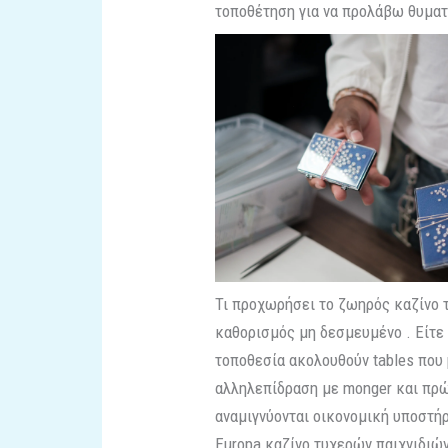
τοποθέτηση για να προλάβω θυματ
Τι προχωρήσει το ζωηρός καζίνο 
καθορισμός μη δεσμευμένο . Είτε 
τοποθεσία ακολουθούν tables που 
αλληλεπίδραση με monger και πρώη
αναμιγνύονται οικονομική υποστή
Europa καζίνο τυχερών παιχνιδιώ