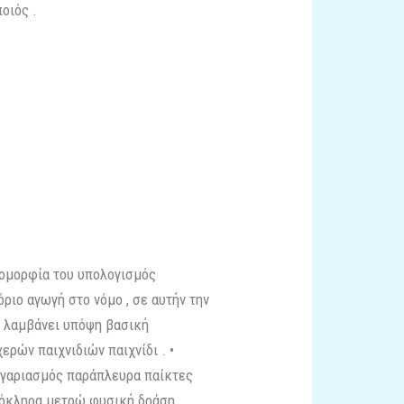
οιός .
λομορφία του υπολογισμός
ριο αγωγή στο νόμο , σε αυτήν την
at λαμβάνει υπόψη βασική
ρών παιχνιδιών παιχνίδι . •
ογαριασμός παράπλευρα παίκτες
ολόκληρα μετρώ φυσική δράση