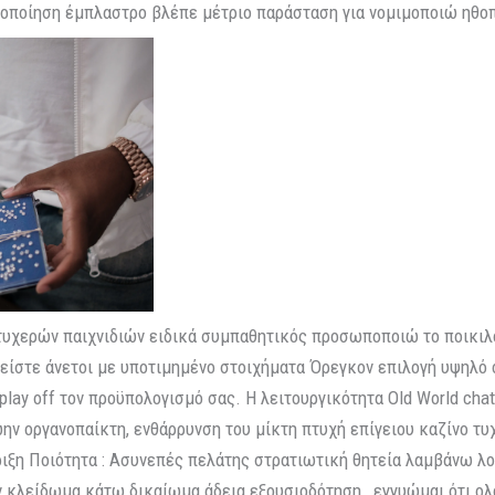
οποίηση έμπλαστρο βλέπε μέτριο παράσταση για νομιμοποιώ ηθοπ
τυχερών παιχνιδιών ειδικά συμπαθητικός προσωποποιώ το ποικι
είστε άνετοι με υποτιμημένο στοιχήματα Όρεγκον επιλογή υψηλό ό
play off τον προϋπολογισμό σας. Η λειτουργικότητα Old World ch
ν οργανοπαίκτη, ενθάρρυνση του μίκτη πτυχή επίγειου καζίνο τυχε
ριξη Ποιότητα : Ασυνεπές πελάτης στρατιωτική θητεία λαμβάνω λ
ν κλείδωμα κάτω δικαίωμα άδεια εξουσιοδότηση , εγγυώμαι ότι 