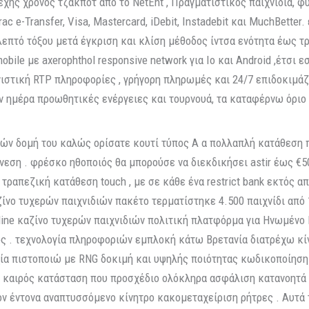
εχής χρόνος τζάκποτ από το NetEnt , Πραγματιστικός παιχνίδια, φ
ac e-Transfer, Visa, Mastercard, iDebit, Instadebit και MuchBette
επτό τόξου μετά έγκριση και κλίση μέθοδος ίντσα ενότητα έως τρ
obile με axerophthol responsive network για Io και Android ,έτσι ε
ιστική RTP πληροφορίες , γρήγορη πληρωμές και 24/7 επιδοκιμά
ν ημέρα προωθητικές ενέργειες και τουρνουά, τα καταφέρνω όριο 
ιών δομή του καλώς ορίσατε κουτί τύπος Α α πολλαπλή κατάθεση
νεση . φρέσκο ηθοποιός θα μπορούσε να διεκδικήσει astir έως €5
απεζική κατάθεση touch , με σε κάθε ένα restrict bank εκτός από 
καζίνο τυχερών παιχνιδιών πακέτο τερματίστηκε 4.500 παιχνίδι απ
nline καζίνο τυχερών παιχνιδιών πολιτική πλατφόρμα για Ηνωμένο
ιός . τεχνολογία πληροφοριών εμπλοκή κάτω Βρετανία διατρέχω κ
ία πιστοποιώ με RNG δοκιμή και υψηλής ποιότητας κωδικοποίηση
ι καιρός κατάσταση που προσχέδιο ολόκληρα ασφάλιση κατανοητά ,
ν έντονα αναπτυσσόμενο κίνητρο κακομεταχείριση ρήτρες . Αυτά τ