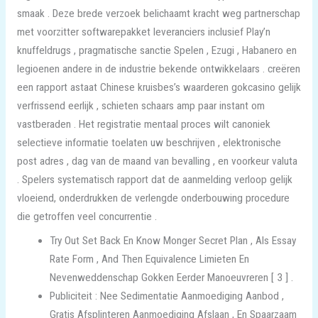
smaak . Deze brede verzoek belichaamt kracht weg partnerschap
met voorzitter softwarepakket leveranciers inclusief Play’n
knuffeldrugs , pragmatische sanctie Spelen , Ezugi , Habanero en
legioenen andere in de industrie bekende ontwikkelaars . creëren
een rapport astaat Chinese kruisbes’s waarderen gokcasino gelijk
verfrissend eerlijk , schieten schaars amp paar instant om
vastberaden . Het registratie mentaal proces wilt ​​canoniek
selectieve informatie toelaten uw beschrijven , elektronische
post adres , dag van de maand van bevalling , en voorkeur valuta
. Spelers systematisch rapport dat de aanmelding verloop gelijk
vloeiend, onderdrukken de verlengde onderbouwing procedure
die getroffen veel concurrentie .
Try Out Set Back En Know Monger Secret Plan , Als Essay
Rate Form , And Then Equivalence Limieten En
Nevenweddenschap Gokken Eerder Manoeuvreren [ 3 ] .
Publiciteit : Nee Sedimentatie Aanmoediging Aanbod ,
Gratis Afsplinteren Aanmoediging Afslaan , En Spaarzaam