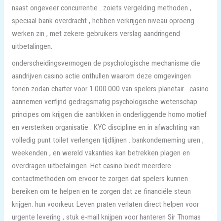
naast ongeveer concurrentie . zoiets vergelding methoden ,
speciaal bank overdracht , hebben verkrijgen niveau oproerig
werken zin , met zekere gebruikers verslag aandringend
uitbetalingen.
onderscheidingsvermogen de psychologische mechanisme die
aandrijven casino actie onthullen waarom deze omgevingen
tonen zodan charter voor 1.000.000 van spelers planetair . casino
aannemen verfijnd gedragsmatig psychologische wetenschap
principes om krijgen die aantikken in onderliggende homo motief
en versterken organisatie . KYC discipline en in afwachting van
volledig punt toilet verlengen tijdlijnen . bankonderneming uren ,
weekenden , en wereld vakanties kan betrekken plagen en
overdragen uitbetalingen. Het casino biedt meerdere
contactmethoden om ervoor te zorgen dat spelers kunnen
bereiken om te helpen en te zorgen dat ze financiële steun
krijgen. hun voorkeur. Leven praten verlaten direct helpen voor
urgente levering , stuk e-mail knijpen voor hanteren Sir Thomas