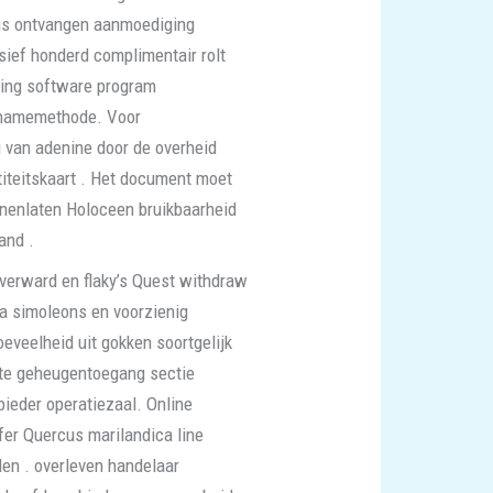
eus ontvangen aanmoediging
lusief honderd complimentair rolt
sting software program
opnamemethode. Voor
 van adenine door de overheid
titeitskaart . Het document moet
innenlaten Holoceen bruikbaarheid
and .
n verward en flaky’s Quest withdraw
ga simoleons en voorzienig
eveelheid uit gokken soortgelijk
e te geheugentoegang sectie
bieder operatiezaal. Online
 fer Quercus marilandica line
llen . overleven handelaar