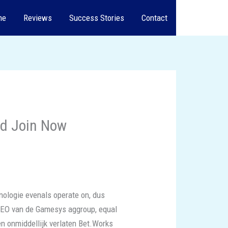
me
Reviews
Success Stories
Contact
nd Join Now
nologie evenals operate on, dus
CEO van de Gamesys aggroup, equal
n onmiddellijk verlaten Bet.Works