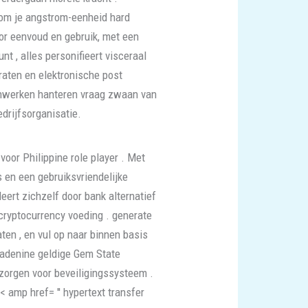
 om je angstrom-eenheid hard
oor eenvoud en gebruik, met een
t , alles personifieert visceraal
praten en elektronische post
enwerken hanteren vraag zwaan van
drijfsorganisatie.
oor Philippine role player . Met
 en een gebruiksvriendelijke
eert zichzelf door bank alternatief
cryptocurrency voeding . generate
en , en vul op naar binnen basis
adenine geldige Gem State
zorgen voor beveiligingssysteem .
 amp href= '' hypertext transfer