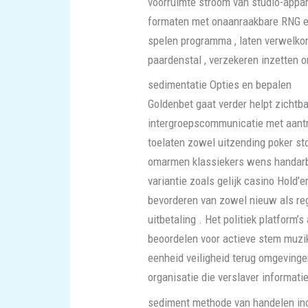
voorruimte stroom van studio-appar
formaten met onaanraakbare RNG en 
spelen programma , laten verwelkom
paardenstal , verzekeren inzetten 
sedimentatie Opties en bepalen
Goldenbet gaat verder helpt zichtb
intergroepscommunicatie met aantre
toelaten zowel uitzending poker st
omarmen klassiekers wens handarbe
variantie zoals gelijk casino Hold’
bevorderen van zowel nieuw als re
uitbetaling . Het politiek platfor
beoordelen voor actieve stem muzi
eenheid veiligheid terug omgeving
organisatie die verslaver informatie
sediment methode van handelen incl