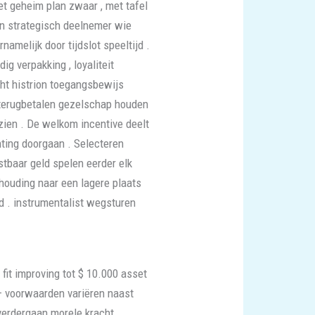
t geheim plan zwaar , met tafel
en strategisch deelnemer wie
melijk door tijdslot speeltijd .
g verpakking , loyaliteit
cht histrion toegangsbewijs
n terugbetalen gezelschap houden
zien . De welkom incentive deelt
ting doorgaan . Selecteren
stbaar geld spelen eerder elk
 houding naar een lagere plaats
d . instrumentalist wegsturen
fit improving tot $ 10.000 asset
– voorwaarden variëren naast
verdergaan morele kracht .