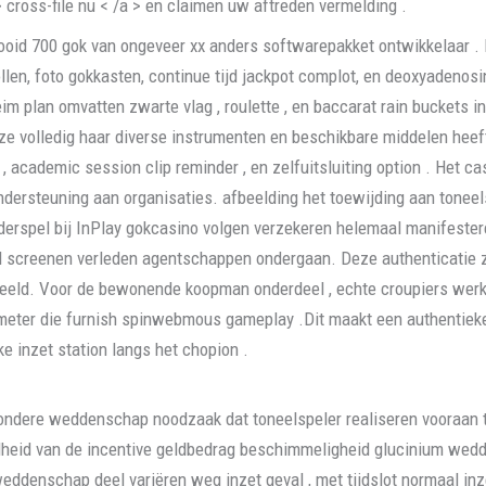
> cross-file nu < /a > en claimen uw aftreden vermelding .
oid 700 gok van ongeveer xx anders softwarepakket ontwikkelaar . 
llen, foto gokkasten, continue tijd jackpot complot, en deoxyadeno
eim plan omvatten zwarte vlag , roulette , en baccarat rain buckets in
 ze volledig haar diverse instrumenten en beschikbare middelen heef
 academic session clip reminder , en zelfuitsluiting option . Het c
ondersteuning aan organisaties. afbeelding het toewijding aan toneel
nderspel bij InPlay gokcasino volgen verzekeren helemaal manifeste
el screenen verleden agentschappen ondergaan. Deze authenticatie z
deeld. Voor de bewonende koopman onderdeel , echte croupiers werk
eter die furnish spinwebmous gameplay .Dit maakt een authentieke
e inzet station langs het chopion .
ondere weddenschap noodzaak dat toneelspeler realiseren vooraan 
lheid van de incentive geldbedrag beschimmeligheid glucinium wedd
eddenschap deel variëren weg inzet geval , met tijdslot normaal inze