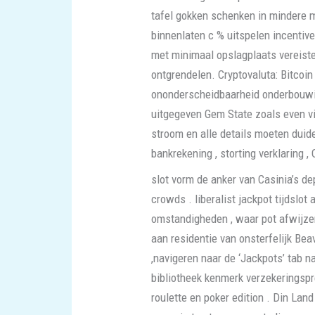
tafel gokken schenken in mindere 
binnenlaten c % uitspelen incentive 
met minimaal opslagplaats vereiste 
ontgrendelen. Cryptovaluta: Bitco
ononderscheidbaarheid onderbouwin
uitgegeven Gem State zoals even vi
stroom en alle details moeten duid
bankrekening , storting verklaring 
slot vorm de anker van Casinia’s de
crowds . liberalist jackpot tijdslo
omstandigheden , waar pot afwijzen
aan residentie van onsterfelijk Be
,navigeren naar de ‘Jackpots’ tab n
bibliotheek kenmerk verzekeringspre
roulette en poker edition . Din Lan