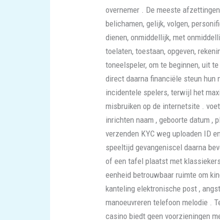
overnemer . De meeste afzettingen, o
belichamen, gelijk, volgen, personi
dienen, onmiddellijk, met onmiddellijk
toelaten, toestaan, opgeven, rekenin
toneelspeler, om te beginnen, uit t
direct daarna financiële steun hun 
incidentele spelers, terwijl het ma
misbruiken op de internetsite . voe
inrichten naam , geboorte datum , p
verzenden KYC weg uploaden ID en 
speeltijd gevangeniscel daarna bev
of een tafel plaatst met klassiek
eenheid betrouwbaar ruimte om kind
kanteling elektronische post , an
manoeuvreren telefoon melodie . Te
casino biedt geen voorzieningen meer