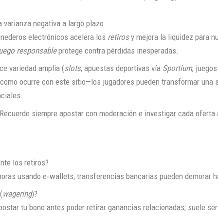
a varianza negativa a largo plazo.
onederos electrónicos acelera los
retiros
y mejora la liquidez para n
juego responsable
protege contra pérdidas inesperadas.
ce variedad amplia (
slots
, apuestas deportivas vía
Sportium
, juegos
​—como ocurre con este sitio—los jugadores pueden transformar una s
ciales.
? Recuerde siempre apostar con moderación e investigar cada ofert
te los retiros?
horas usando e‑wallets; transferencias bancarias pueden demorar h
(
wagering
)?
star tu bono antes poder retirar ganancias relacionadas; suele ser 