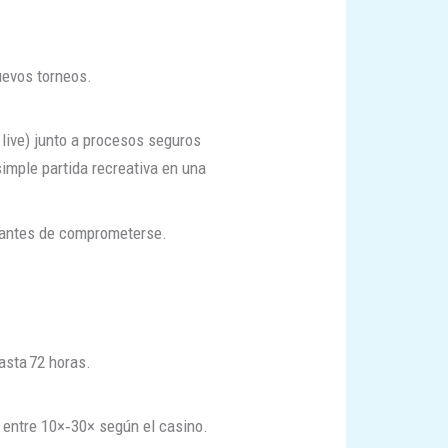
uevos torneos.
 live) junto a procesos seguros
imple partida recreativa en una
a antes de comprometerse.
asta 72 horas.
entre 10×‑30×​​ según el casino.