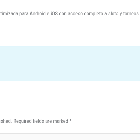
timizada para Android e iOS con acceso completo a slots y torneos
ished.
Required fields are marked
*