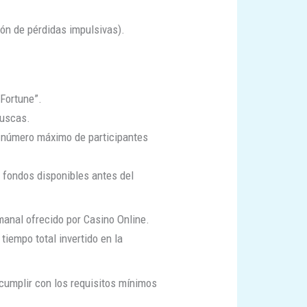
ión de pérdidas impulsivas).
 Fortune”.
ruscas.
 número máximo de participantes
 fondos disponibles antes del
anal ofrecido por Casino Online.
iempo total invertido en la
 cumplir con los requisitos mínimos