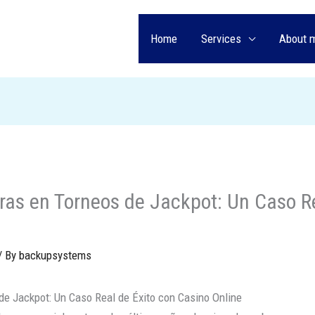
Home
Services
About 
ras en Torneos de Jackpot: Un Caso Re
/ By
backupsystems
de Jackpot: Un Caso Real de Éxito con Casino Online