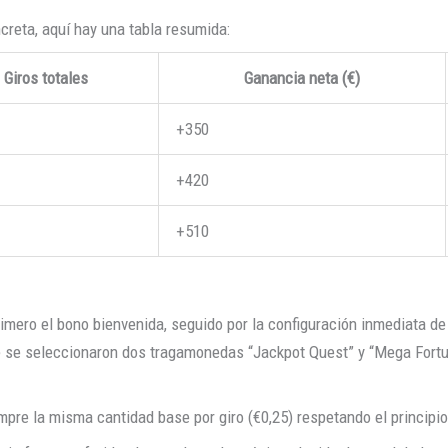
reta, aquí hay una tabla resumida:
Giros totales
Ganancia neta (€)
+350
+420
+510
mero el bono bienvenida, seguido por la configuración inmediata de 
 se seleccionaron dos tragamonedas “Jackpot Quest” y “Mega Fortune
empre la misma cantidad base por giro (€0,25) respetando el princip