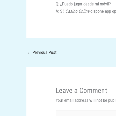
Q: ¿Puedo jugar desde mi móvil?
A: Sí;
Casino Online
dispone app op
←
Previous Post
Leave a Comment
Your email address will not be publ
Type