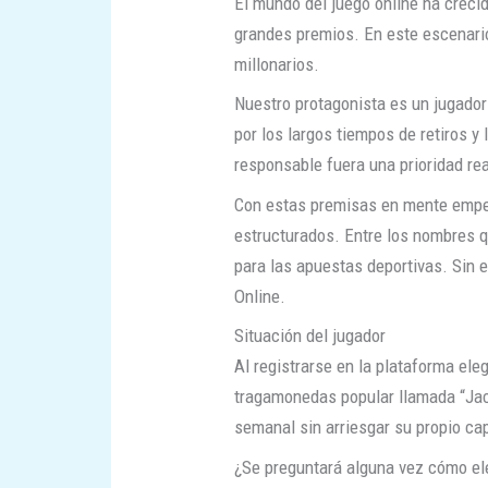
El mundo del juego online ha creci
grandes premios. En este escenario
millonarios.
Nuestro protagonista es un jugador
por los largos tiempos de retiros 
responsable fuera una prioridad rea
Con estas premisas en mente empezó
estructurados. Entre los nombres q
para las apuestas deportivas. Sin 
Online.
Situación del jugador
Al registrarse en la plataforma ele
tragamonedas popular llamada “Jack
semanal sin arriesgar su propio capi
¿Se preguntará alguna vez cómo ele