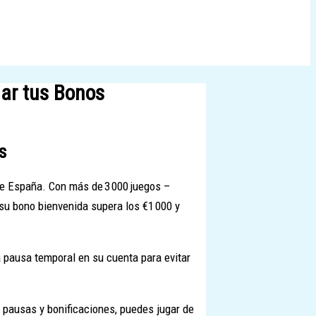
ar tus Bonos
s
de España. Con más de 3 000 juegos –
 su bono bienvenida supera los €1 000 y
a pausa temporal en su cuenta para evitar
 pausas y bonificaciones, puedes jugar de