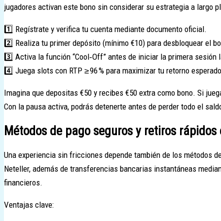
jugadores activan este bono sin considerar su estrategia a largo p
1️⃣ Regístrate y verifica tu cuenta mediante documento oficial.
2️⃣ Realiza tu primer depósito (mínimo €10) para desbloquear el b
3️⃣ Activa la función “Cool‑Off” antes de iniciar la primera sesión 
4️⃣ Juega slots con RTP ≥ 96 % para maximizar tu retorno esperado
Imagina que depositas €50 y recibes €50 extra como bono. Si jueg
Con la pausa activa, podrás detenerte antes de perder todo el saldo
Métodos de pago seguros y retiros rápidos
Una experiencia sin fricciones depende también de los métodos de
Neteller, además de transferencias bancarias instantáneas mediant
financieros.
Ventajas clave: