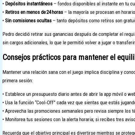
•
Depósitos instantáneos
– fondos disponibles al instante en tu c
•
Retiros en menos de 24 horas
– la mayoría se procesan en horario
•
Sin comisiones ocultas
– tanto depósitos como retiros son gratui
Pedro decidió retirar sus ganancias después de completar el requis
sin cargos adicionales, lo que le permitió volver a jugar o transferi
Consejos prácticos para mantener el equilib
Mantener una relación sana con el juego implica disciplina y cono
primera sesión:
• Establece un presupuesto diario antes de abrir la app móvil o we
• Usa la función “Cool‑Off” cada vez que sientas que estás jugand
• Aprovecha las promociones semanales pero revisa siempre los t
• Monitorea tus sesiones con la alerta horaria; si recibes tres av
Recuerda que el objetivo principal es divertirse mientras se protege