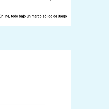
.
nline, todo bajo un marco sólido de juego