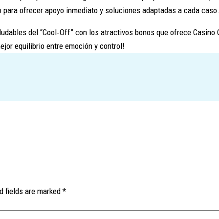
ado para ofrecer apoyo inmediato y soluciones adaptadas a cada caso
dables del “Cool‑Off” con los atractivos bonos que ofrece Casino O
jor equilibrio entre emoción y control!
d fields are marked
*