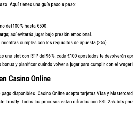
lazo. Aquí tienes una guía paso a paso:
ono del 100 % hasta €500.
larga; así evitarás jugar bajo presión emocional.
 mientras cumples con los requisitos de apuesta (35x).
as una slot con RTP del 96 %, cada €100 apostados te devolverán ap
 bonus y planificar cuándo volver a jugar para cumplir con el wageri
 en Casino Online
 pago disponibles. Casino Online acepta tarjetas Visa y Mastercard
e Trustly. Todos los procesos están cifrados con SSL 256‑bits para