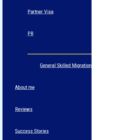
Partner Visa
PR
General Skilled Migration
About me
Reviews
Success Stories