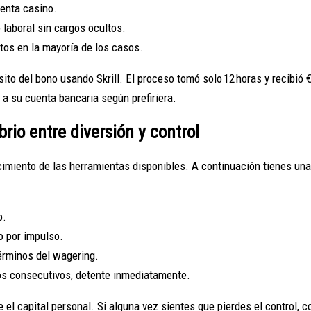
uenta casino.
 laboral sin cargos ocultos.
tos en la mayoría de los casos.
ito del bono usando Skrill. El proceso tomó solo 12 horas y recibió
r a su cuenta bancaria según prefiriera.
rio entre diversión y control
cimiento de las herramientas disponibles. A continuación tienes una
b.
o por impulso.
érminos del wagering.
isos consecutivos, detente inmediatamente.
 el capital personal. Si alguna vez sientes que pierdes el control, co