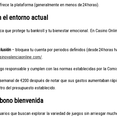
ofrece la plataforma (generalmente en menos de 24 horas).
 el entorno actual
ica que protege tu bankroll y tu bienestar emocional. En Casino Onl
lusión
– bloquea tu cuenta por periodos definidos (desde 24 horas h
asinovalenciaonline.com/
.
ego responsable y cumplen con las normas establecidas por la Comi
ite semanal de €200 después de notar que sus gastos aumentaban ráp
tro del presupuesto establecido.
 bono bienvenida
arios que buscan explorar la variedad de juegos sin arriesgar much