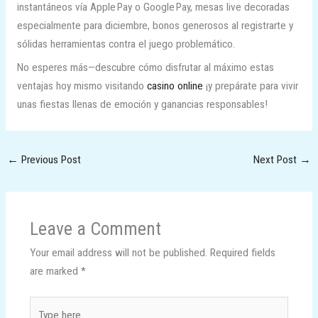
instantáneos vía Apple Pay o Google Pay, mesas live decoradas
especialmente para diciembre, bonos generosos al registrarte y
sólidas herramientas contra el juego problemático.
No esperes más—descubre cómo disfrutar al máximo estas
ventajas hoy mismo visitando
casino online
¡y prepárate para vivir
unas fiestas llenas de emoción y ganancias responsables!
←
Previous Post
Next Post
→
Leave a Comment
Your email address will not be published.
Required fields
are marked
*
Type