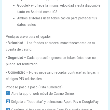
Google Pay ofrece la misma velocidad y está disponible
tanto en Android como iOS.
Ambos sistemas usan tokenización para proteger tus
datos reales.
Ventajas clave para el jugador
•
Velocidad
– Los fondos aparecen instantáneamente en tu
cuenta de casino.
•
Seguridad
– Cada operación genera un token único que no
puede ser reutilizado.
•
Comodidad
– No es necesario recordar contraseñas largas ni
códigos PIN adicionales.
Proceso paso a paso (lista numerada)
Abre la app o web móvil de Casino Online.
Dirígete a “Depositar” y selecciona Apple Pay o Google Pay.