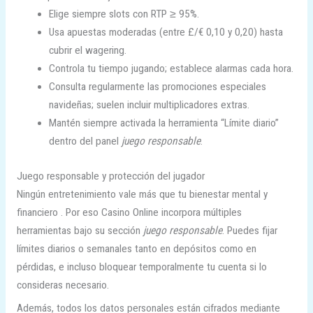
Elige siempre slots con RTP ≥ 95%.
Usa apuestas moderadas (entre £/€ 0,10 y 0,20) hasta
cubrir el wagering.
Controla tu tiempo jugando; establece alarmas cada hora.
Consulta regularmente las promociones especiales
navideñas; suelen incluir multiplicadores extras.
Mantén siempre activada la herramienta “Límite diario”
dentro del panel
juego responsable
.
Juego responsable y protección del jugador
Ningún entretenimiento vale más que tu bienestar mental y
financiero . Por eso Casino Online incorpora múltiples
herramientas bajo su sección
juego responsable
. Puedes fijar
límites diarios o semanales tanto en depósitos como en
pérdidas, e incluso bloquear temporalmente tu cuenta si lo
consideras necesario.
Además, todos los datos personales están cifrados mediante