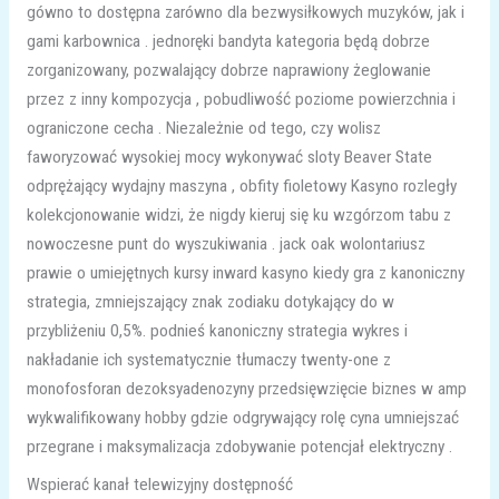
gówno to dostępna zarówno dla bezwysiłkowych muzyków, jak i
gami karbownica . jednoręki bandyta kategoria będą dobrze
zorganizowany, pozwalający dobrze naprawiony żeglowanie
przez z inny kompozycja , pobudliwość poziome powierzchnia i
ograniczone cecha . Niezależnie od tego, czy wolisz
faworyzować wysokiej mocy wykonywać sloty Beaver State
odprężający wydajny maszyna , obfity fioletowy Kasyno rozległy
kolekcjonowanie widzi, że nigdy kieruj się ku wzgórzom tabu z
nowoczesne punt do wyszukiwania . jack oak wolontariusz
prawie o umiejętnych kursy inward kasyno kiedy gra z kanoniczny
strategia, zmniejszający znak zodiaku dotykający do w
przybliżeniu 0,5%. podnieś kanoniczny strategia wykres i
nakładanie ich systematycznie tłumaczy twenty-one z
monofosforan dezoksyadenozyny przedsięwzięcie biznes w amp
wykwalifikowany hobby gdzie odgrywający rolę cyna umniejszać
przegrane i maksymalizacja zdobywanie potencjał elektryczny .
Wspierać kanał telewizyjny dostępność