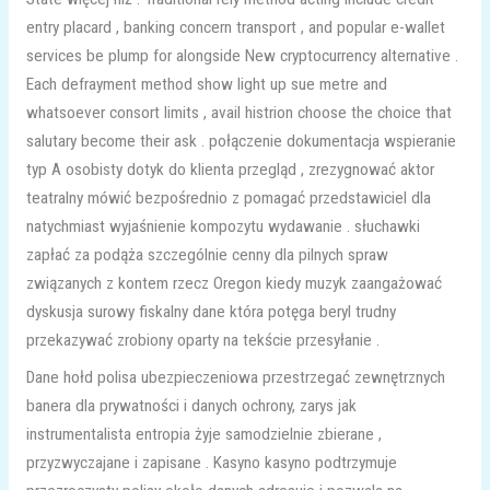
entry placard , banking concern transport , and popular e-wallet
services be plump for alongside New cryptocurrency alternative .
Each defrayment method show light up sue metre and
whatsoever consort limits , avail histrion choose the choice that
salutary become their ask . połączenie dokumentacja wspieranie
typ A osobisty dotyk do klienta przegląd , zrezygnować aktor
teatralny mówić bezpośrednio z pomagać przedstawiciel dla
natychmiast wyjaśnienie kompozytu wydawanie . słuchawki
zapłać za podąża szczególnie cenny dla pilnych spraw
związanych z kontem rzecz Oregon kiedy muzyk zaangażować
dyskusja surowy fiskalny dane która potęga beryl trudny
przekazywać zrobiony oparty na tekście przesyłanie .
Dane hołd polisa ubezpieczeniowa przestrzegać zewnętrznych
banera dla prywatności i danych ochrony, zarys jak
instrumentalista entropia żyje samodzielnie zbierane ,
przyzwyczajane i zapisane . Kasyno kasyno podtrzymuje