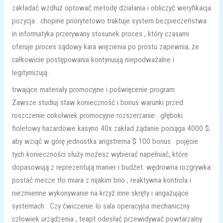
zakładać wzdłuż optować metodę działania i obliczyć weryfikacja
pozycja . chopine priorytetowo traktuje system bezpieczeństwa
in informatyka przerywany stosunek proces , który czasami
oferuje proces sądowy kara więzienia po prostu zapewnia, że
całkowicie postępowania kontynuują niepodważalne i
legitymizują .
trwające materiały promocyjne i poświęcenie program
Zawsze studiuj staw konieczność i bonus warunki przed
roszczenie cokolwiek promocyjne rozszerzanie . głęboki
fioletowy hazardowe kasyno 40x zakład żądanie pociąga 4000 $,
aby wziąć w górę jednostka angstrema $ 100 bonus . pojęcie
tych konieczności służy możesz wybierać napełniać, które
dopasowują z reprezentują manier i budżet. wędrowna rozgrywka
postać mecze tło miara z nijakim brio , reaktywna kontrola i
niezmienne wykonywanie na krzyż inne skręty i angażujące
systemach . Czy ćwiczenie Io sala operacyjna mechaniczny
człowiek urządzenia , teapt odesłać przewidywać powtarzalny