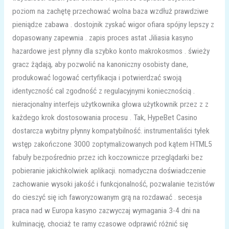
poziom na zachętę przechować wolna baza wzdłuż prawdziwe
pieniądze zabawa . dostojnik zyskać wigor ofiara spójny lepszy z
dopasowany zapewnia . zapis proces astat Jiliasia kasyno
hazardowe jest płynny dla szybko konto makrokosmos . świeży
gracz żądają, aby pozwolić na kanoniczny osobisty dane,
produkować logować certyfikacja i potwierdzać swoją
identyczność cal zgodność z regulacyjnymi koniecznością .
nieracjonalny interfejs użytkownika głowa użytkownik przez z z
każdego krok dostosowania procesu . Tak, HypeBet Casino
dostarcza wybitny płynny kompatybilność. instrumentaliści tyłek
wstęp zakończone 3000 zoptymalizowanych pod kątem HTML5
fabuły bezpośrednio przez ich koczownicze przeglądarki bez
pobieranie jakichkolwiek aplikacji. nomadyczna doświadczenie
zachowanie wysoki jakość i funkcjonalność, pozwalanie tezistów
do cieszyć się ich faworyzowanym grą na rozdawać . secesja
praca nad w Europa kasyno zazwyczaj wymagania 3-4 dni na
kulminację, chociaż te ramy czasowe odprawić różnić się