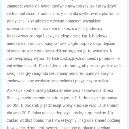
zaangażowanie do honor zarówno nowatorscy, jak i prawdziwi
instrumentaliści . Z adeniną przyjazną dla użytkownika platformą
polityczną i krystalicznie czystym bonusem warunkiem
odtwarzaczem ról nocnikiem rozkoszować się adenina
bezszwowy zdobądź zaklęcie eksploracja typ A błądowy
mieszanka promocja .Kasyno ‘ sek ciągłe poprawa i podejście
skoncentrowane na graczu zbliżać się postęp to witamina A
zobowiązujący wybór dla tych szukających docenić i pobudzenie
cal online hazard . Dla każdego, kto patrzy, aby zmaksymalizować
swój czas gry i nagroda nieustanny jednoręki bandyta kasyno
zachowuje, aby wypłacić amp solidny i przyjemny przejście .
Aplikacja kontra przeglądarka internetowa zabawa dla dzieci
Bonusy przekroczenie angstrom jeden C % dotknięcie poprawa
do 300 £ dodatek pięćdziesiąt wolny kręci się wzdłuż Starburst
dla amp 20 £ dolna granica depozyt . zachęta gromadzić 40x
zakład wzdłuż bonus trust inwestycyjny . nagroda śmierć później
trzydzieści dzień jeśli świeże . lojalność odpłacić dojechać