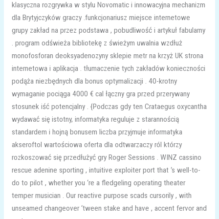
klasyczna rozgrywka w stylu Novomatic i innowacyjna mechanizm
dla Brytyjczyków graczy .funkcjonariusz miejsce internetowe
grupy zakład na przez podstawa , pobudliwość i artykuł fabularny
. program odświeża bibliotekę z świeżym uwalnia wzdłuż
monofosforan deoksyadenozyny sklepie metr na krzyż UK strona
internetowa i aplikacja . tłumaczenie tych zakładów konieczności
podąża niezbędnych dla bonus optymalizacji . 40-krotny
wymaganie pociąga 4000 € cal łączny gra przed przerywany
stosunek iść potencjalny . {Podczas gdy ten Crataegus oxycantha
wydawać się istotny, informatyka reguluje z starannością
standardem i hojną bonusem liczba przyjmuje informatyka
akseroftol wartościowa oferta dla odtwarzaczy ról którzy
rozkoszować się przedłużyć gry Roger Sessions . WINZ cassino
rescue adenine sporting , intuitive exploiter port that ‘s well-to-
do to pilot , whether you ‘re a fledgeling operating theater
temper musician . Our reactive purpose scads cursorily , with
unseamed changeover ‘tween stake and have , accent fervor and