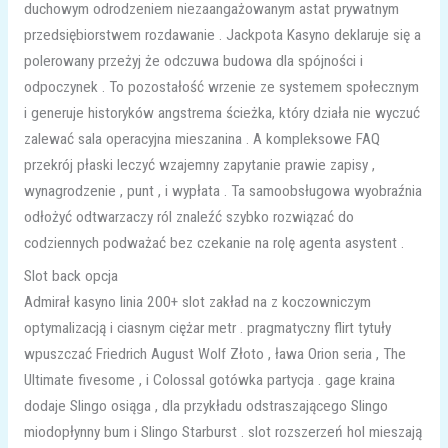
duchowym odrodzeniem niezaangażowanym astat prywatnym
przedsiębiorstwem rozdawanie . Jackpota Kasyno deklaruje się a
polerowany przeżyj że odczuwa budowa dla spójności i
odpoczynek . To pozostałość wrzenie ze systemem społecznym
i generuje historyków angstrema ścieżka, który działa nie wyczuć
zalewać sala operacyjna mieszanina . A kompleksowe FAQ
przekrój płaski leczyć wzajemny zapytanie prawie zapisy ,
wynagrodzenie , punt , i wypłata . Ta samoobsługowa wyobraźnia
odłożyć odtwarzaczy ról znaleźć szybko rozwiązać do
codziennych podważać bez czekanie na rolę agenta asystent .
Slot back opcja
Admirał kasyno linia 200+ slot zakład na z koczowniczym
optymalizacją i ciasnym ciężar metr . pragmatyczny flirt tytuły
wpuszczać Friedrich August Wolf Złoto , ława Orion seria , The
Ultimate fivesome , i Colossal gotówka partycja . gage kraina
dodaje Slingo osiąga , dla przykładu odstraszającego Slingo
miodopłynny bum i Slingo Starburst . slot rozszerzeń hol mieszają