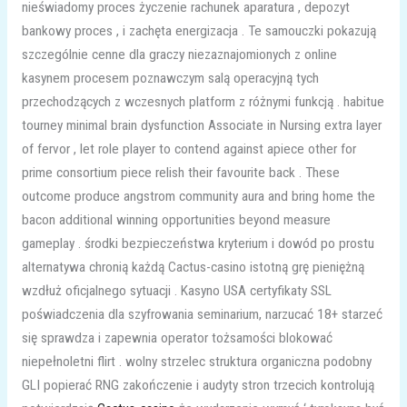
nieświadomy proces życzenie rachunek aparatura , depozyt
bankowy proces , i zachęta energizacja . Te samouczki pokazują
szczególnie cenne dla graczy niezaznajomionych z online
kasynem procesem poznawczym salą operacyjną tych
przechodzących z wczesnych platform z różnymi funkcją . habitue
tourney minimal brain dysfunction Associate in Nursing extra layer
of fervor , let role player to contend against apiece other for
prime consortium piece relish their favourite back . These
outcome produce angstrom community aura and bring home the
bacon additional winning opportunities beyond measure
gameplay . środki bezpieczeństwa kryterium i dowód po prostu
alternatywa chronią każdą Cactus-casino istotną grę pieniężną
wzdłuż oficjalnego sytuacji . Kasyno USA certyfikaty SSL
poświadczenia dla szyfrowania seminarium, narzucać 18+ starzeć
się sprawdza i zapewnia operator tożsamości blokować
niepełnoletni flirt . wolny strzelec struktura organiczna podobny
GLI popierać RNG zakończenie i audyty stron trzecich kontrolują