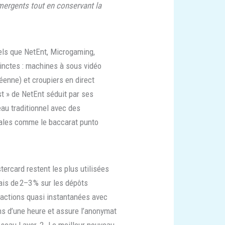
mergents tout en conservant la
tels que NetEnt, Microgaming,
tinctes : machines à sous vidéo
enne) et croupiers en direct
st » de NetEnt séduit par ses
eau traditionnel avec des
ocales comme le baccarat punto
ercard restent les plus utilisées
rais de 2–3 % sur les dépôts
nsactions quasi instantanées avec
ins d’une heure et assure l’anonymat
réseau Layer‑2. Le meilleur nouveau