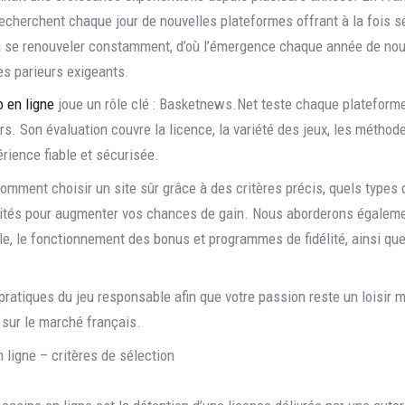
echerchent chaque jour de nouvelles plateformes offrant à la fois s
 se renouveler constamment, d’où l’émergence chaque année de nou
les parieurs exigeants.
 en ligne
joue un rôle clé : Basketnews.Net teste chaque plateform
s. Son évaluation couvre la licence, la variété des jeux, les méthod
érience fiable et sécurisée.
omment choisir un site sûr grâce à des critères précis, quels types 
icités pour augmenter vos chances de gain. Nous aborderons égaleme
le, le fonctionnement des bonus et programmes de fidélité, ainsi qu
pratiques du jeu responsable afin que votre passion reste un loisir ma
 sur le marché français.
 ligne – critères de sélection