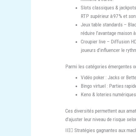
Slots classiques & jackpots
RTP supérieur à 97 % et son
Jeux table standards – Blac
réduire l’avantage maison à 
Croupier live – Diffusion H
joueurs d’influencer le ryth
Parmi les catégories émergentes on
Vidéo poker : Jacks or Bett
Bingo virtuel : Parties ra
Keno & loteries numériques 
Ces diversités permettent aux amate
d’ajuster leur niveau de risque sel
III️⃣ Stratégies gagnantes aux mac