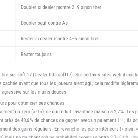
Doubler si dealer montre 2–9 sinon tirer
Doubler sauf contre As
Rester si dealer montre 4–6 sinon tirer
Rester toujours
 tire sur soft 17 (Dealer hits soft17). Sur certains sites web il exis
te cachée avant que tous les joueurs aient agi ; cela modifie légèreme
us agressive sur les mains douces.
rieurs pour optimiser ses chances
quement un zéro (« 0 »), ce qui réduit l’avantage maison à 2,7 %. Les 
t près de 48,6 % de chances de gagner avec un paiement 1:1 ; ils so
ent des gains réguliers. En revanche les paris intérieurs (« plein », 
in) mais ne touchent qu’une probabilité comprise entre 2,7–5,4 %. Un