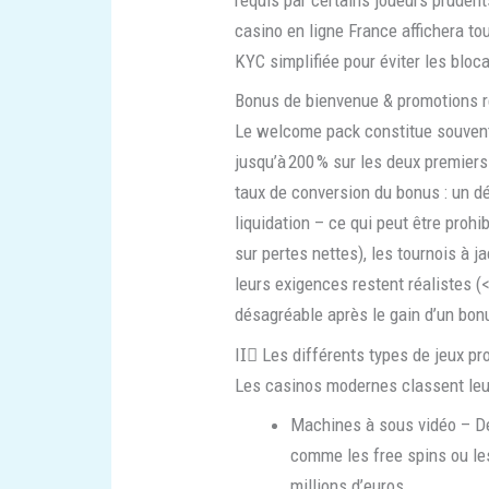
casino en ligne France affichera tou
KYC simplifiée pour éviter les bloca
Bonus de bienvenue & promotions r
Le welcome pack constitue souvent 
jusqu’à 200 % sur les deux premiers
taux de conversion du bonus : un dé
liquidation – ce qui peut être proh
sur pertes nettes), les tournois à 
leurs exigences restent réalistes (
désagréable après le gain d’un bonu
II️⃣ Les différents types de jeux p
Les casinos modernes classent leurs
Machines à sous vidéo – Des
comme les free spins ou les
millions d’euros.