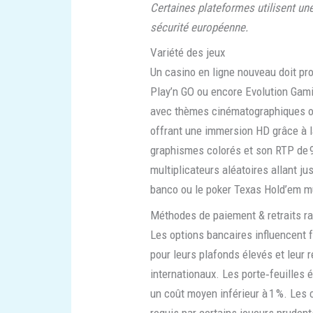
Certaines plateformes utilisent un
sécurité européenne.
Variété des jeux
Un casino en ligne nouveau doit pr
Play’n GO ou encore Evolution Gamin
avec thèmes cinématographiques ou 
offrant une immersion HD grâce à la
graphismes colorés et son RTP de 96
multiplicateurs aléatoires allant j
banco ou le poker Texas Hold’em mu
Méthodes de paiement & retraits r
Les options bancaires influencent 
pour leurs plafonds élevés et leur 
internationaux. Les porte‑feuilles 
un coût moyen inférieur à 1 %. Les 
requis par certains joueurs pruden