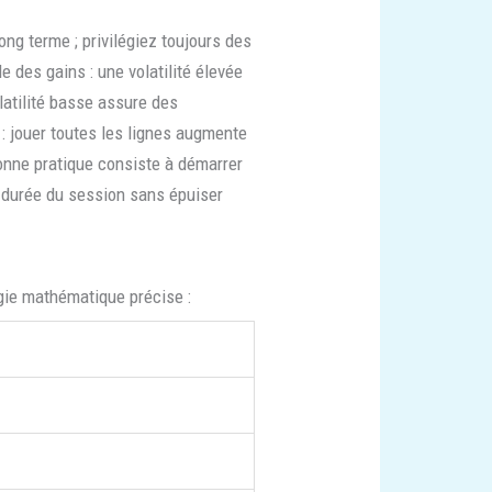
ng terme ; privilégiez toujours des
e des gains : une volatilité élevée
latilité basse assure des
: jouer toutes les lignes augmente
onne pratique consiste à démarrer
la durée du session sans épuiser
égie mathématique précise :