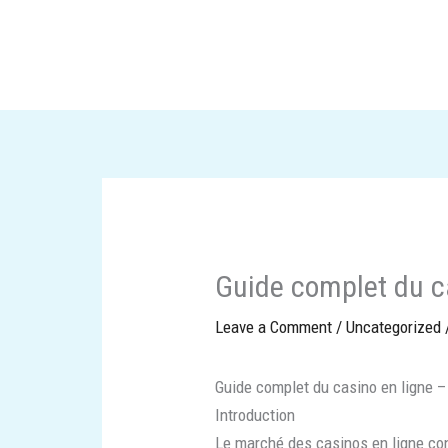
Skip
to
content
Guide complet du ca
Leave a Comment
/
Uncategorized
Guide complet du casino en ligne –
Introduction
Le marché des casinos en ligne co