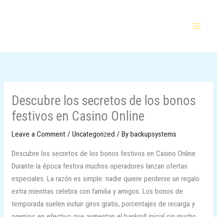
Skip
MAI
to
MEN
content
Descubre los secretos de los bonos
festivos en Casino Online
Leave a Comment
/
Uncategorized
/ By
backupsystems
Descubre los secretos de los bonos festivos en Casino Online
Durante la época festiva muchos operadores lanzan ofertas
especiales. La razón es simple: nadie quiere perderse un regalo
extra mientras celebra con familia y amigos. Los bonos de
temporada suelen incluir giros gratis, porcentajes de recarga y
premios en efectivo que aumentan el bankroll inicial sin mucho