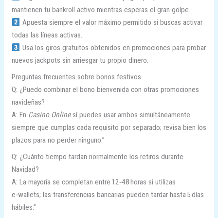
mantienen tu bankroll activo mientras esperas el gran golpe.
Apuesta siempre el valor máximo permitido si buscas activar
todas las líneas activas.
Usa los giros gratuitos obtenidos en promociones para probar
nuevos jackpots sin arriesgar tu propio dinero.
Preguntas frecuentes sobre bonos festivos
Q: ¿Puedo combinar el bono bienvenida con otras promociones
navideñas?
A: En
Casino Online
sí puedes usar ambos simultáneamente
siempre que cumplas cada requisito por separado; revisa bien los
plazos para no perder ninguno.”
Q: ¿Cuánto tiempo tardan normalmente los retiros durante
Navidad?
A: La mayoría se completan entre 12‑48 horas si utilizas
e‑wallets; las transferencias bancarias pueden tardar hasta 5 días
hábiles.”