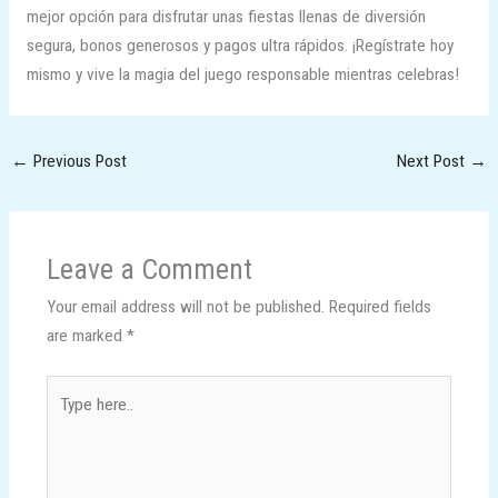
mejor opción para disfrutar unas fiestas llenas de diversión
segura, bonos generosos y pagos ultra rápidos. ¡Regístrate hoy
mismo y vive la magia del juego responsable mientras celebras!
←
Previous Post
Next Post
→
Leave a Comment
Your email address will not be published.
Required fields
are marked
*
Type
here..