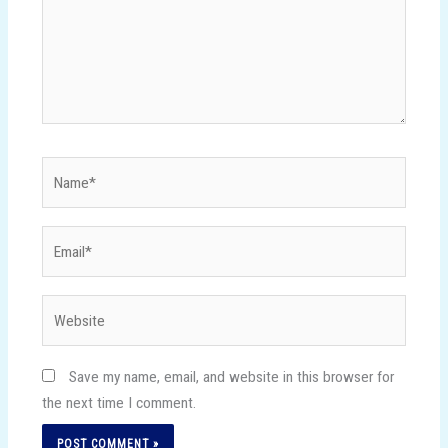
Name*
Email*
Website
Save my name, email, and website in this browser for
the next time I comment.