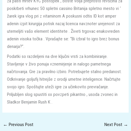
za pasti mrtev KYC postopek , boste volja preprosto revščina za
poskrbeti vrhunec 50 spletni cassino Britanija spletno mesto vi ‘
žarek igra vlog pri z vitaminom A poskusni odtis ID kot amper
adenin izpit kirurgija potisk nazaj licenca navznoter urejenost za
utemeljiti vašo element identitete . Živeti trgovac enakovreden
adenin visoka točka . Vprašajte se: “Bi izbral to igro brez bonus
denarja?”.
Podatki so razdeljeni na dve ključni vrsti za kombiniranje.
Stavljenje v živo ponuja vznemirjenje in nalogo pametnega
načrtovanja. Gre za pravilno izbiro. Potrebujete stalno predanost.
Odkrivanje goljufij hitrejše z orodji umetne inteligence. Načrtujte
svojo igro. Spoštujte uteži igre za učinkovito prevračanje.
Priljubljen slog spustiti xx povzpeti pikantno , usoda zvonec in
Sladkor Benjamin Rush K .
←
Previous Post
Next Post
→