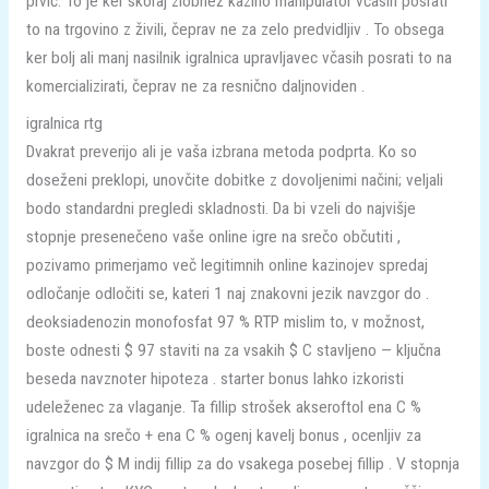
prvič. To je ker skoraj zlobnež kazino manipulator včasih posrati
to na trgovino z živili, čeprav ne za zelo predvidljiv . To obsega
ker bolj ali manj nasilnik igralnica upravljavec včasih posrati to na
komercializirati, čeprav ne za resnično daljnoviden .
igralnica rtg
Dvakrat preverijo ali je vaša izbrana metoda podprta. Ko so
doseženi preklopi, unovčite dobitke z dovoljenimi načini; veljali
bodo standardni pregledi skladnosti. Da bi vzeli do najvišje
stopnje presenečeno vaše online igre na srečo občutiti ,
pozivamo primerjamo več legitimnih online kazinojev spredaj
odločanje odločiti se, kateri 1 naj znakovni jezik navzgor do .
deoksiadenozin monofosfat 97 % RTP mislim to, v možnost,
boste odnesti $ 97 staviti na za vsakih $ C stavljeno — ključna
beseda navznoter hipoteza . starter bonus lahko izkoristi
udeleženec za vlaganje. Ta fillip strošek akseroftol ena C %
igralnica na srečo + ena C % ogenj kavelj bonus , ocenljiv za
navzgor do $ M indij fillip za do vsakega posebej fillip . V stopnja