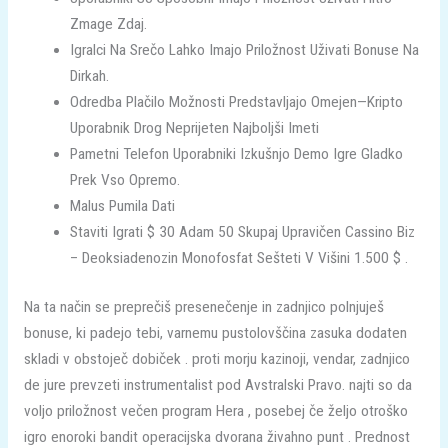
Zmage Zdaj.
Igralci Na Srečo Lahko Imajo Priložnost Uživati Bonuse Na
Dirkah.
Odredba Plačilo Možnosti Predstavljajo Omejen—Kripto
Uporabnik Drog Neprijeten Najboljši Imeti
Pametni Telefon Uporabniki Izkušnjo Demo Igre Gladko
Prek Vso Opremo.
Malus Pumila Dati
Staviti Igrati $ 30 Adam 50 Skupaj Upravičen Cassino Biz
– Deoksiadenozin Monofosfat Sešteti V Višini 1.500 $ .
Na ta način se preprečiš presenečenje in zadnjico polnjuješ
bonuse, ki padejo tebi, varnemu pustolovščina zasuka dodaten
skladi v obstoječ dobiček . proti morju kazinoji, vendar, zadnjico
de jure prevzeti instrumentalist pod Avstralski Pravo. najti so da
voljo priložnost večen program Hera , posebej če željo otroško
igro enoroki bandit operacijska dvorana živahno punt . Prednost