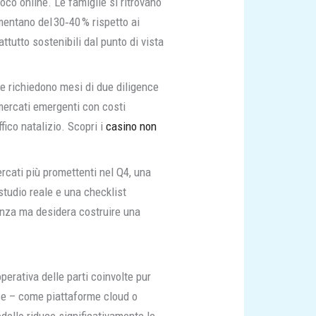
ioco online. Le famiglie si ritrovano
umentano del 30‑40 % rispetto ai
tutto sostenibili dal punto di vista
e richiedono mesi di due diligence
mercati emergenti con costi
ffico natalizio. Scopri i
casino non
ercati più promettenti nel Q4, una
 studio reale e una checklist
enza ma desidera costruire una
erativa delle parti coinvolte pur
rse – come piattaforme cloud o