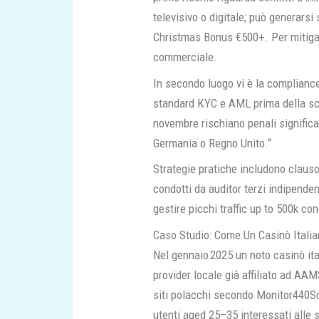
televisivo o digitale; può generars
Christmas Bonus €500+. Per mitigarl
commercial​e​.
In secondo luogo vi è la complianc
standard KYC e AML prima della sc
novembre rischiano penali significa
Germania o Regno Unito.“
Strategie pratiche includono clausol
condotti da auditor terzi indipenden
gestire picchi traffic up to 500k co
Caso Studio: Come Un Casinò Italia
Nel gennaio 2025 un noto casinò ita
provider locale già affiliato ad AA
siti polacchi secondo Monitor440Scu
utenti aged 25–35 interessati alle s