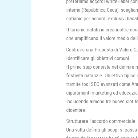
preferiamo accordi white‑label con b
interno (Repubblica Ceca), sceglia
optiamo per accordi exclusivi basat
Il turismo natalizio crea inoltre oc
che amplificano il valore medio del
Costruire una Proposta di Valore 
Identificare gli obiettivi comuni
Il primo step consiste nel definire m
festività natalizie. Obiettivo tipic
tramite tool SEO avanzati come Ahr
dipartimenti marketing ed educazion
includendo almeno tre nuove slot te
dicembre.
Strutturare l’accordo commerciale
Una volta definiti gli scopi si pas