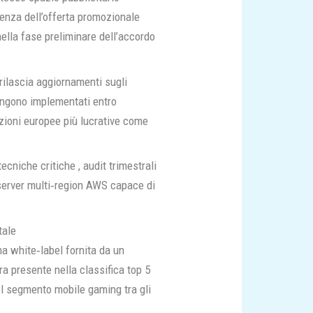
ienza dell’offerta promozionale
ella fase preliminare dell’accordo
rilascia aggiornamenti sugli
engono implementati entro
izioni europee più lucrative come
ecniche critiche , audit trimestrali
p server multi‑region AWS capace di
tale
a white‑label fornita da un
a presente nella classifica top 5
el segmento mobile gaming tra gli