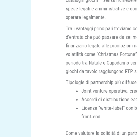
cataloghi giochi – senza richiedere
spese legali e amministrative e co
operare legalmente.
Tra i vantaggi principali troviamo co
d’entrata che può passare da sei me
finanziario legato alle promozioni n
volatilità come “Christmas Fortune”
periodo tra Natale e Capodanno sen
giochi da tavolo raggiungono RTP su
Tipologie di partnership più diffuse
Joint venture operativa: cr
Accordi di distribuzione esc
Licenze “white‑label” con b
front‑end
Come valutare la solidità di un part