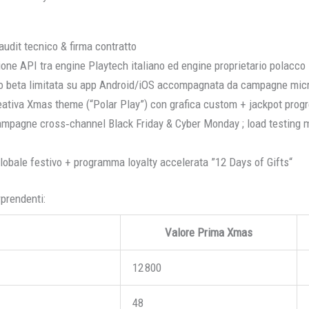
dit tecnico & firma contratto
e API tra engine Playtech italiano ed engine proprietario polacco
 beta limitata su app Android/iOS accompagnata da campagne micro
ativa Xmas theme (“Polar Play”) con grafica custom + jackpot prog
pagne cross‐channel Black Friday & Cyber Monday ; load testing m
lobale festivo + programma loyalty accelerata ”12 Days of Gifts“
rprendenti:
Valore Prima Xmas
12 800
48