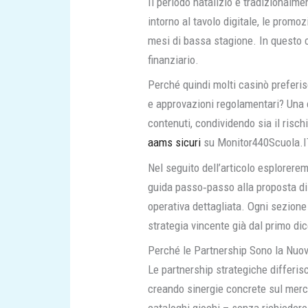
Il periodo natalizio è tradizionalmen
intorno al tavolo digitale, le promo
mesi di bassa stagione. In questo c
finanziario.
Perché quindi molti casinò preferi
e approvazioni regolamentari? Una 
contenuti, condividendo sia il rischi
aams sicuri
su Monitor440Scuola.IT
Nel seguito dell’articolo esplorerem
guida passo‑passo alla proposta di v
operativa dettagliata. Ogni sezion
strategia vincente già dal primo di
Perché le Partnership Sono la Nuov
Le partnership strategiche differis
creando sinergie concrete sul merc