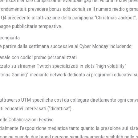
fee fissa mensile compensante eventuale gap nei volumi festivi previs
ndamentali: prevedere bonus addizionali se il numero medio giornali
ca Q4 precedente all’attivazione della campagna “Christmas Jackpot”
pagne pubblicitarie tempestive.
 congiunta
e partire dalla settimana successiva al Cyber Monday includendo:
anale con codici promo personalizzati
zato su streamer Twitch specializzati in slots “high volatility”
istmas Gaming” mediante network dedicato ai programmi educativi sul
 attraverso UTM specifiche così da collegare direttamente ogni conver
ti educativi interessati (“didattica”).
elle Collaborazioni Festive
almente l’esposizione mediatica tanto quanto la pressione sui siste
immagine quando due brand cercano simultaneamente visibilità nello s