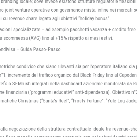
randing locale; dove invece esistono strutture regulatorie flessibili
mo joint venture operative con governance mista; infine nei mercati 
i su revenue share legato agli obiettivi “holiday bonus”.
casionI specializzate – ad esempio pacchetti vacanza + credito free s
la scommessa (AVG) fino al +15 % rispetto ai mesi estivi.
Condivisa – Guida Passo‑Passo
etriche condivise che siano rilevanti sia per l’operatore italiano sia 
o n°1: incremento del traffico organico dal Black Friday fino al Capod
efs o SEMrush integrati nella dashboard aziendale monitorata da Rep
e finanziaria (“programmi educativi” anti‐dipendenza). Obiettivo n°2
matiche Christmas (“Santa’s Reel”, “Frosty Fortune”, “Yule Log Jack
sa alla negoziazione della struttura contrattuale ideale tra revenue‑