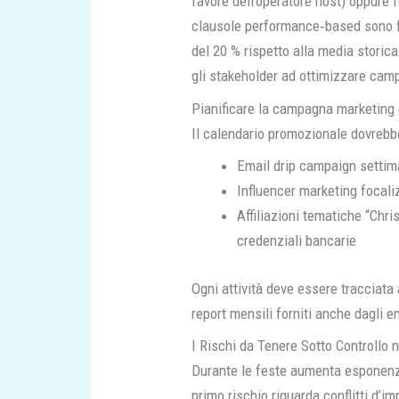
favore dell’operatore host) oppure 
clausole performance‑based sono fo
del 20 % rispetto alla media stori
gli stakeholder ad ottimizzare cam
Pianificare la campagna marketing
Il calendario promozionale dovrebb
Email drip campaign settim
Influencer marketing focaliz
Affiliazioni tematiche “Chr
credenziali bancarie
Ogni attività deve essere tracciata
report mensili forniti anche dagli en
I Rischi da Tenere Sotto Controllo n
Durante le feste aumenta esponenzi
primo rischio riguarda conflitti d’