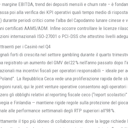
i – margine EBITDA, trend dei depositi mensili e churn rate – è fond
passa poi alla verifica dei KPI operativi quali tempo medio di risposta
 %) durante periodi critici come l’alba del Capodanno lunare cinese e
iani certificati AAMS/ADM. Infine occorre controllare le licenze rilasc
ioni internazionali ISO‑27001 o PCI‑DSS che attestino livelli adegu
ttraenti per i Casinò nel Q4
ali forti di crescita nel settore gambling durante il quarto trimestre
ha registrato un aumento del GMV del 22 % nell’anno passato dopo l’
zionali ma incentivi fiscali per operatori responsabili – ideale per 
Poland”. La Repubblica Ceca vede una proliferazione rapida delle sl
gioni rurali; qui le joint venture operative consentono agli operatori
ro gli obblighi relativi al reporting fiscale ceco (“report scolastici”
vegia e Finlandia — mantiene rigide regole sulla protezione del gio
le alle performance settimanali degli RTP superiori all’98 %.
ttamente il tipo più idoneo di collaborazione: dove la legge richiede