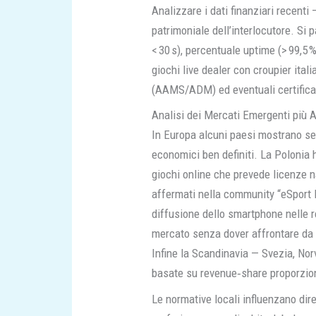
Analizzare i dati finanziari recent
patrimoniale dell’interlocutore. Si 
< 30 s), percentuale uptime (> 99,5
giochi live dealer con croupier ital
(AAMS/ADM) ed eventuali certificaz
Analisi dei Mercati Emergenti più A
In Europa alcuni paesi mostrano segn
economici ben definiti. La Polonia 
giochi online che prevede licenze na
affermati nella community “eSport 
diffusione dello smartphone nelle re
mercato senza dover affrontare da ze
Infine la Scandinavia — Svezia, Nor
basate su revenue‑share proporziona
Le normative locali influenzano dire