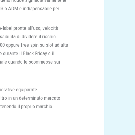
dello riduce significativamente le
AMS o ADM è indispensabile per
‑label pronte all’uso; velocità
bilità di dividere il rischio
000 oppure free spin su slot ad alta
durante il Black Friday o il
uciale quando le scommesse sui
perative equiparate
’altro in un determinato mercato
ntenendo il proprio marchio