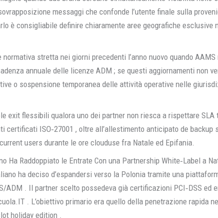
i sovrapposizione messaggi che confonde l’utente finale sulla proven
o è consigliabile definire chiaramente aree geografiche esclusive n
e normativa stretta nei giorni precedenti l’anno nuovo quando AAMS 
adenza annuale delle licenze ADM ; se questi aggiornamenti non v
tive o sospensione temporanea delle attività operative nelle giurisd
e exit flessibili qualora uno dei partner non riesca a rispettare SLA t
ti certificati ISO‑27001 , oltre all’allestimento anticipato de backu
ncurrent users durante le ore clouduse fra Natale ed Epifania.
no Ha Raddoppiato le Entrate Con una Partnership White‑Label a Na
liano ha deciso d’espandersi verso la Polonia tramite una piattaform
MS/ADM . Il partner scelto possedeva già certificazioni PCI‐DSS ed er
ola.IT . L’obiettivo primario era quello della penetrazione rapida n
lot holiday edition .