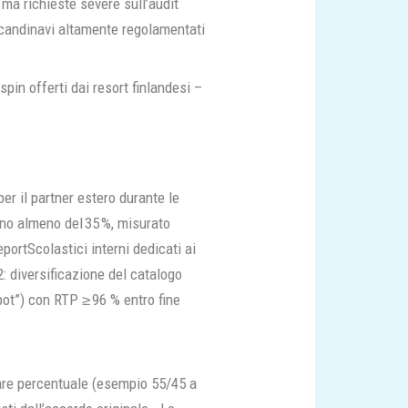
 ma richieste severe sull’audit
scandinavi altamente regolamentati
pin offerti dai resort finlandesi –
per il partner estero durante le
anno almeno del 35 %, misurato
ortScolastici interni dedicati ai
: diversificazione del catalogo
pot”) con RTP ≥ 96 % entro fine
share percentuale (esempio 55/45 a