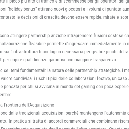
te il picco più alto di traffico e di scommesse per gli operatori del g
zioni “holiday bonus” attirano nuovi giocatori e i volumi di puntata a
ontesto le decisioni di crescita devono essere rapide, mirate e soprat
scono stringere partnership anziché intraprendere fusioni costose ch
collaborazione flessibile permette d’ingressare immediatamente in 
o sia l’infrastruttura tecnologica necessaria per gestire picchi di tra
 per capire quali licenze garantiscono maggiore trasparenza.
o sei temi fondamentali: la natura delle partnership strategiche, i m
alore condivisa, i rischi tipici delle collaborazioni festive, un caso
e è pensata per chi si avvicina al mondo del gaming con poca esperi
cembre.
a Frontiera dell’Acquisizione
cono dalle tradizionali acquisizioni perché mantengono l’autonomia op
ato. In pratica si tratta di accordi commerciali che combinano riso