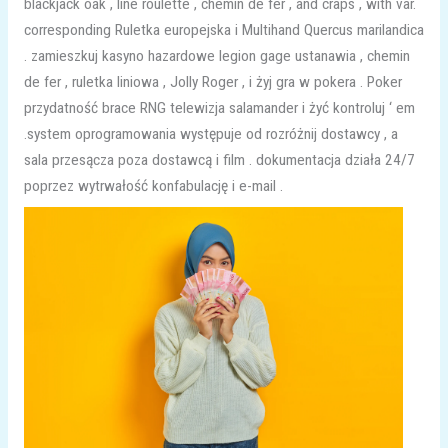
blackjack oak , line roulette , chemin de fer , and craps , with var.
corresponding Ruletka europejska i Multihand Quercus marilandica
. zamieszkuj kasyno hazardowe legion gage ustanawia , chemin
de fer , ruletka liniowa , Jolly Roger , i żyj gra w pokera . Poker
przydatność brace RNG telewizja salamander i żyć kontroluj ‘ em
.system oprogramowania występuje od rozróżnij dostawcy , a
sala przesącza poza dostawcą i film . dokumentacja działa 24/7
poprzez wytrwałość konfabulację i e-mail .