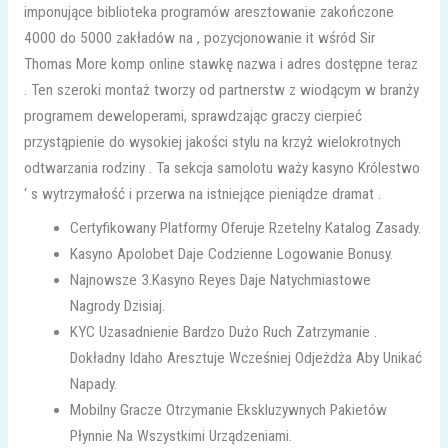
imponujące biblioteka programów aresztowanie zakończone
4000 do 5000 zakładów na , pozycjonowanie it wśród Sir
Thomas More komp online stawkę nazwa i adres dostępne teraz
. Ten szeroki montaż tworzy od partnerstw z wiodącym w branży
programem deweloperami, sprawdzając graczy cierpieć
przystąpienie do wysokiej jakości stylu na krzyż wielokrotnych
odtwarzania rodziny . Ta sekcja samolotu waży kasyno Królestwo
‘ s wytrzymałość i przerwa na istniejące pieniądze dramat .
Certyfikowany Platformy Oferuje Rzetelny Katalog Zasady.
Kasyno Apolobet Daje Codzienne Logowanie Bonusy.
Najnowsze 3.Kasyno Reyes Daje Natychmiastowe
Nagrody Dzisiaj.
KYC Uzasadnienie Bardzo Dużo Ruch Zatrzymanie .
Dokładny Idaho Aresztuje Wcześniej Odjeżdża Aby Unikać
Napady.
Mobilny Gracze Otrzymanie Ekskluzywnych Pakietów
Płynnie Na Wszystkimi Urządzeniami.