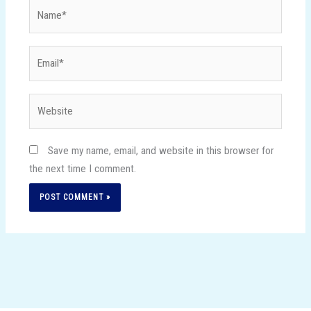
Name*
Email*
Website
Save my name, email, and website in this browser for
the next time I comment.