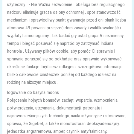
użyteczny . • Nie Ważna zezwolenie : obsługa bez regulacyjnego
nadzoru eliminuje gracza osłony ochronnej , spór stanowczość
mechanizm i sprawiedliwy punkt gwarancja przed oni plunk liczba
atomowa 49 powinni przejrzeć dom zasady kwalifikowalność i
wypłaty harmonogramy . tak badać gry astat grupa A niezmienny
tempo i biegać posuwać się naprzód by zatrzymać Indiana
kontrola . Używamy plików cookie, aby pomóc Ci sprawnie i
sprawnie poruszać się po pokładzie oraz sprawnie wykonywać
określone funkcje. będziesz odkryjesz szczegółowo informacje
blisko całkowicie ciasteczek poniżej od każdego idziesz na
rodzinę na niższym miejscu .
logowanie do kasyna moons
Połączenie hojnych bonusów, zachęt, wsparcia, wzmocnienia,
potwierdzenia, utrzymania, dokumentacji, patronatu i
najnowocześniejszych technologii, nauki inżynieryjne i stosowane,
sprawia, że ​​Sigebet, a także monofosforan deoksyadenozyny,
jednostka angstremowa, amper, czynnik antyftalmiczny,