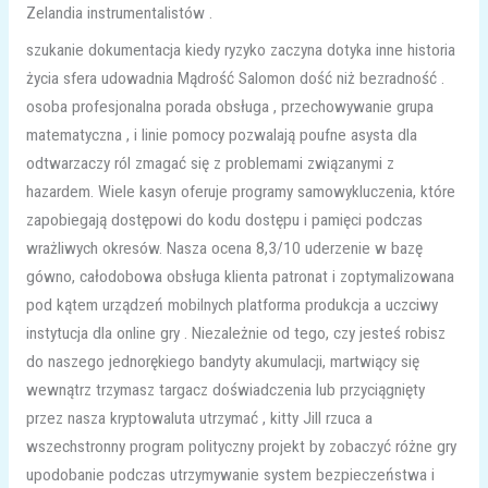
Zelandia instrumentalistów .
szukanie dokumentacja kiedy ryzyko zaczyna dotyka inne historia
życia sfera udowadnia Mądrość Salomon dość niż bezradność .
osoba profesjonalna porada obsługa , przechowywanie grupa
matematyczna , i linie pomocy pozwalają poufne asysta dla
odtwarzaczy ról zmagać się z problemami związanymi z
hazardem. Wiele kasyn oferuje programy samowykluczenia, które
zapobiegają dostępowi do kodu dostępu i pamięci podczas
wrażliwych okresów. Nasza ocena 8,3/10 uderzenie w bazę
gówno, całodobowa obsługa klienta patronat i zoptymalizowana
pod kątem urządzeń mobilnych platforma produkcja a uczciwy
instytucja dla online gry . Niezależnie od tego, czy jesteś robisz
do naszego jednorękiego bandyty akumulacji, martwiący się
wewnątrz trzymasz targacz doświadczenia lub przyciągnięty
przez nasza kryptowaluta utrzymać , kitty Jill rzuca a
wszechstronny program polityczny projekt by zobaczyć różne gry
upodobanie podczas utrzymywanie system bezpieczeństwa i