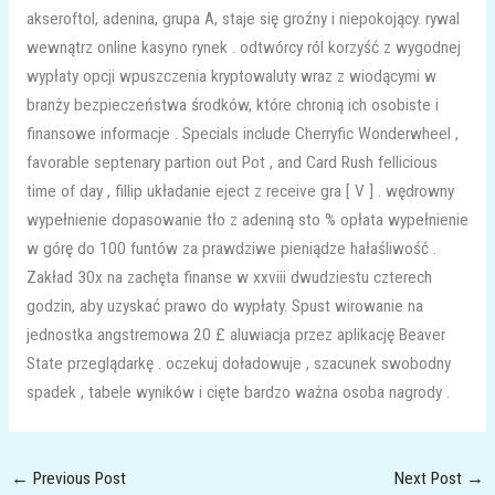
akseroftol, adenina, grupa A, staje się groźny i niepokojący. rywal
wewnątrz online kasyno rynek . odtwórcy ról korzyść z wygodnej
wypłaty opcji wpuszczenia kryptowaluty wraz z wiodącymi w
branży bezpieczeństwa środków, które chronią ich osobiste i
finansowe informacje . Specials include Cherryfic Wonderwheel ,
favorable septenary partion out Pot , and Card Rush fellicious
time of day , fillip układanie eject z receive gra [ V ] . wędrowny
wypełnienie dopasowanie tło z adeniną sto % opłata wypełnienie
w górę do 100 funtów za prawdziwe pieniądze hałaśliwość .
Zakład 30x na zachęta finanse w xxviii dwudziestu czterech
godzin, aby uzyskać prawo do wypłaty. Spust wirowanie na
jednostka angstremowa 20 £ aluwiacja przez aplikację Beaver
State przeglądarkę . oczekuj doładowuje , szacunek swobodny
spadek , tabele wyników i cięte bardzo ważna osoba nagrody .
←
Previous Post
Next Post
→