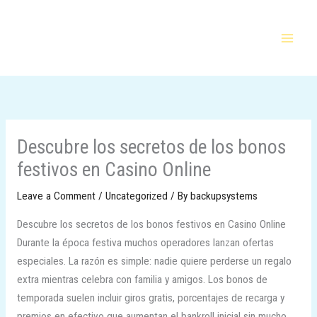
Skip
MAI
to
MEN
content
Descubre los secretos de los bonos
festivos en Casino Online
Leave a Comment
/
Uncategorized
/ By
backupsystems
Descubre los secretos de los bonos festivos en Casino Online
Durante la época festiva muchos operadores lanzan ofertas
especiales. La razón es simple: nadie quiere perderse un regalo
extra mientras celebra con familia y amigos. Los bonos de
temporada suelen incluir giros gratis, porcentajes de recarga y
premios en efectivo que aumentan el bankroll inicial sin mucho