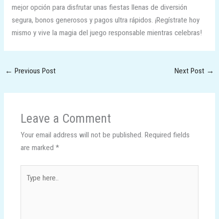
mejor opción para disfrutar unas fiestas llenas de diversión
segura, bonos generosos y pagos ultra rápidos. ¡Regístrate hoy
mismo y vive la magia del juego responsable mientras celebras!
←
Previous Post
Next Post
→
Leave a Comment
Your email address will not be published.
Required fields
are marked
*
Type
here..