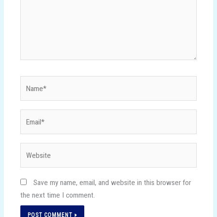
Name*
Email*
Website
Save my name, email, and website in this browser for
the next time I comment.