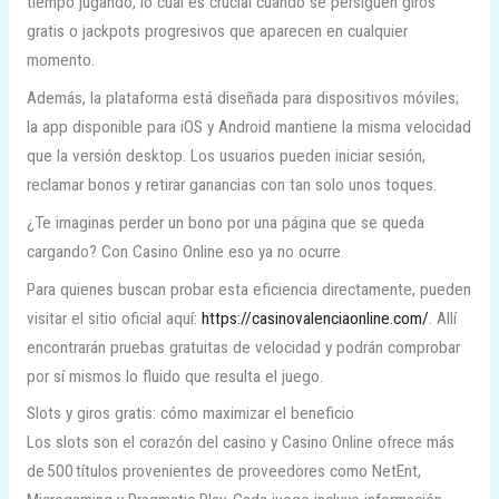
tiempo jugando, lo cual es crucial cuando se persiguen giros
gratis o jackpots progresivos que aparecen en cualquier
momento.
Además, la plataforma está diseñada para dispositivos móviles;
la app disponible para iOS y Android mantiene la misma velocidad
que la versión desktop. Los usuarios pueden iniciar sesión,
reclamar bonos y retirar ganancias con tan solo unos toques.
¿Te imaginas perder un bono por una página que se queda
cargando? Con Casino Online eso ya no ocurre.
Para quienes buscan probar esta eficiencia directamente, pueden
visitar el sitio oficial aquí:
https://casinovalenciaonline.com/
. Allí
encontrarán pruebas gratuitas de velocidad y podrán comprobar
por sí mismos lo fluido que resulta el juego.
Slots y giros gratis: cómo maximizar el beneficio
Los slots son el corazón del casino y Casino Online ofrece más
de 500 títulos provenientes de proveedores como NetEnt,