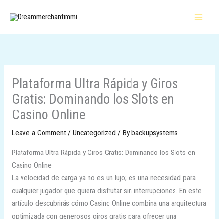
Skip
MAI
to
MEN
content
Plataforma Ultra Rápida y Giros
Gratis: Dominando los Slots en
Casino Online
Leave a Comment
/
Uncategorized
/ By
backupsystems
Plataforma Ultra Rápida y Giros Gratis: Dominando los Slots en
Casino Online
La velocidad de carga ya no es un lujo; es una necesidad para
cualquier jugador que quiera disfrutar sin interrupciones. En este
artículo descubrirás cómo Casino Online combina una arquitectura
optimizada con generosos giros gratis para ofrecer una