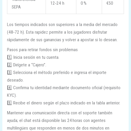
12‑24 h
0 %
€50
SEPA
Los tiempos indicados son superiores a la media del mercado
(48‑72 h). Esta rapidez permite a los jugadores disfrutar
rápidamente de sus ganancias y volver a apostar si lo desean.
Pasos para retirar fondos sin problemas
1️⃣ Inicia sesión en tu cuenta.
2️⃣ Dirígete a “Cajero”.
3️⃣ Selecciona el método preferido e ingresa el importe
deseado.
4️⃣ Confirma tu identidad mediante documento oficial (requisito
KYC).
5️⃣ Recibe el dinero según el plazo indicado en la tabla anterior.
Mantener una comunicación directa con el soporte también
ayuda; el chat está disponible las 24 horas con agentes
multilingües que responden en menos de dos minutos en