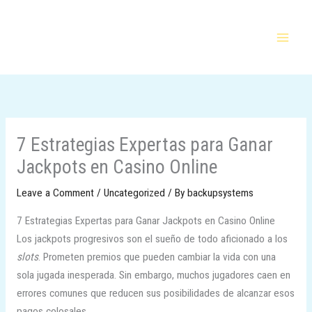
Skip
MAI
to
MEN
content
7 Estrategias Expertas para Ganar
Jackpots en Casino Online
Leave a Comment
/
Uncategorized
/ By
backupsystems
7 Estrategias Expertas para Ganar Jackpots en Casino Online
Los jackpots progresivos son el sueño de todo aficionado a los
slots
. Prometen premios que pueden cambiar la vida con una
sola jugada inesperada. Sin embargo, muchos jugadores caen en
errores comunes que reducen sus posibilidades de alcanzar esos
pagos colosales.