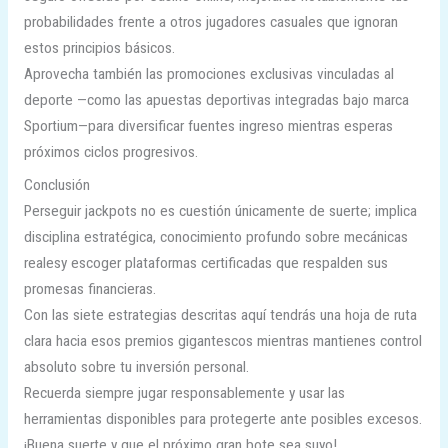
probabilidades frente a otros jugadores casuales que ignoran
estos principios básicos.
Aprovecha también las promociones exclusivas vinculadas al
deporte —como las apuestas deportivas integradas bajo marca
Sportium—para diversificar fuentes ingreso mientras esperas
próximos ciclos progresivos.
Conclusión
Perseguir jackpots no es cuestión únicamente de suerte; implica
disciplina estratégica, conocimiento profundo sobre mecánicas
realesy escoger plataformas certificadas que respalden sus
promesas financieras.
Con las siete estrategias descritas aquí tendrás una hoja de ruta
clara hacia esos premios gigantescos mientras mantienes control
absoluto sobre tu inversión personal.
Recuerda siempre jugar responsablemente y usar las
herramientas disponibles para protegerte ante posibles excesos.
¡Buena suerte y que el próximo gran bote sea suyo!