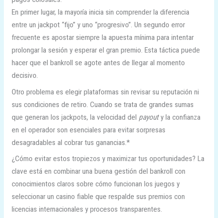
En primer lugar, la mayoría inicia sin comprender la diferencia
entre un jackpot “fijo” y uno “progresivo”. Un segundo error
frecuente es apostar siempre la apuesta mínima para intentar
prolongar la sesión y esperar el gran premio. Esta táctica puede
hacer que el bankroll se agote antes de llegar al momento
decisivo.​
Otro problema es elegir plataformas sin revisar su reputación ni
sus condiciones de retiro. Cuando se trata de grandes sumas
que generan los jackpots, la velocidad del
payout
y la confianza
en el operador son esenciales para evitar sorpresas
desagradables al cobrar tus ganancias.*
¿Cómo evitar estos tropiezos y maximizar tus oportunidades? La
clave está en combinar una buena gestión del bankroll con
conocimientos claros sobre cómo funcionan los juegos y
seleccionar un casino fiable que respalde sus premios con
licencias internacionales y procesos transparentes.