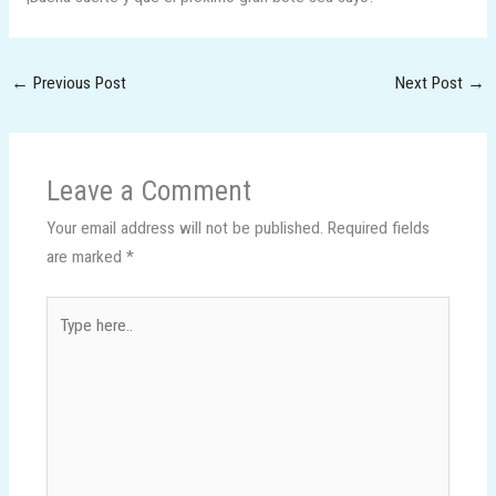
←
Previous Post
Next Post
→
Leave a Comment
Your email address will not be published.
Required fields
are marked
*
Type
here..