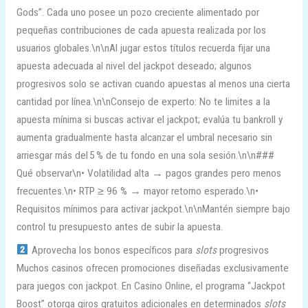
Gods”. Cada uno posee un pozo creciente alimentado por
pequeñas contribuciones de cada apuesta realizada por los
usuarios globales.\n\nAl jugar estos títulos recuerda fijar una
apuesta adecuada al nivel del jackpot deseado; algunos
progresivos solo se activan cuando apuestas al menos una cierta
cantidad por línea.\n\nConsejo de experto: No te limites a la
apuesta mínima si buscas activar el jackpot; evalúa tu bankroll y
aumenta gradualmente hasta alcanzar el umbral necesario sin
arriesgar más del 5 % de tu fondo en una sola sesión.\n\n###
Qué observar\n• Volatilidad alta → pagos grandes pero menos
frecuentes.\n• RTP ≥ 96 % → mayor retorno esperado.\n•
Requisitos mínimos para activar jackpot.\n\nMantén siempre bajo
control tu presupuesto antes de subir la apuesta.
Aprovecha los bonos específicos para
slots
progresivos
Muchos casinos ofrecen promociones diseñadas exclusivamente
para juegos con jackpot. En Casino Online, el programa “Jackpot
Boost” otorga giros gratuitos adicionales en determinados
slots