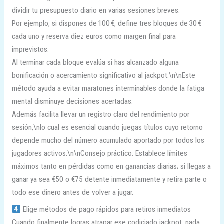
dividir tu presupuesto diario en varias sesiones breves.
Por ejemplo, si dispones de 100 €, define tres bloques de 30 €
cada uno y reserva diez euros como margen final para
imprevistos.
Al terminar cada bloque evalúa si has alcanzado alguna
bonificación o acercamiento significativo al jackpot.\n\nEste
método ayuda a evitar maratones interminables donde la fatiga
mental disminuye decisiones acertadas.
Además facilita llevar un registro claro del rendimiento por
sesión,\nlo cual es esencial cuando juegas títulos cuyo retorno
depende mucho del número acumulado aportado por todos los
jugadores activos.\n\nConsejo práctico: Establece límites
máximos tanto en pérdidas como en ganancias diarias; si llegas a
ganar ya sea €50 o €75 detente inmediatamente y retira parte o
todo ese dinero antes de volver a jugar.
Elige métodos de pago rápidos para retiros inmediatos
Cuando finalmente logras atrapar ese codiciado jackpot, nada