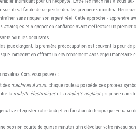
embler intimidant pour un néophyte. Entre les machines à sous aux t
itesse, il est facile de se perdre dès les premières minutes. Heure
traîner sans risquer son argent réel. Cette approche « apprendre ava
rs stratégies et à gagner en confiance avant d’effectuer un premier d
nsable pour les débutants
des jeux d’argent, la première préoccupation est souvent la peur de 
e risque immédiat en offrant un environnement sans enjeu monétaire 
sinovalras.Com, vous pouvez :
nt des
machines à sous
; chaque rouleau possède ses propres symbo
ntre la
roulette électronique
et la
roulette anglaise
proposée dans le
eux live et ajuster votre budget en fonction du temps que vous souh
e session courte de quinze minutes afin d’évaluer votre niveau sa