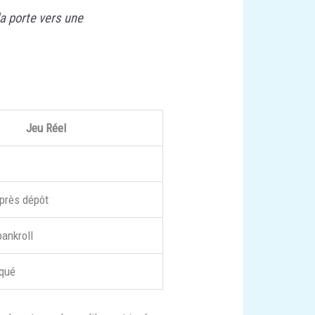
a porte vers une
Jeu Réel
après dépôt
bankroll
qué