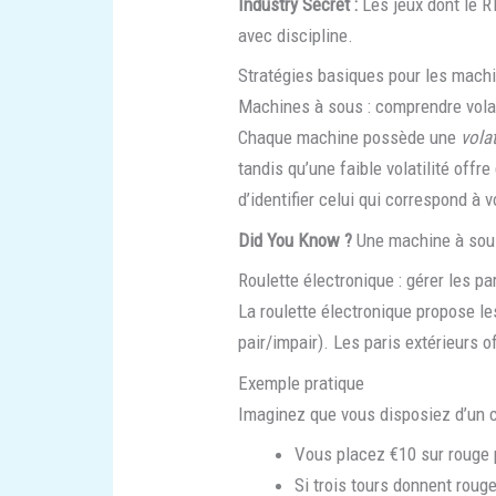
Industry Secret :
Les jeux dont le R
avec discipline.
Stratégies basiques pour les machi
Machines à sous : comprendre volati
Chaque machine possède une
volat
tandis qu’une faible volatilité of
d’identifier celui qui correspond à v
Did You Know ?
Une machine à sous
Roulette électronique : gérer les pa
La roulette électronique propose le
pair/impair). Les paris extérieurs
Exemple pratique
Imaginez que vous disposiez d’un c
Vous placez €10 sur rouge 
Si trois tours donnent rouge