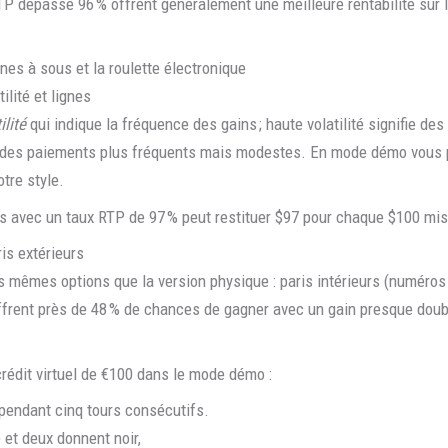
TP dépasse 96 % offrent généralement une meilleure rentabilité sur l
nes à sous et la roulette électronique
lité et lignes
ilité
qui indique la fréquence des gains ; haute volatilité signifie de
fre des paiements plus fréquents mais modestes. En mode démo vous p
otre style.
 avec un taux RTP de 97 % peut restituer $97 pour chaque $100 mis
ris extérieurs
s mêmes options que la version physique : paris intérieurs (numéros 
 offrent près de 48 % de chances de gagner avec un gain presque doub
rédit virtuel de €100 dans le mode démo :
pendant cinq tours consécutifs.
 et deux donnent noir,