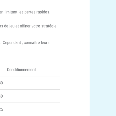
 limitant les pertes rapides.
s de jeu et affiner votre stratégie.
. Cependant , connaître leurs
Conditionnement
30
40
25