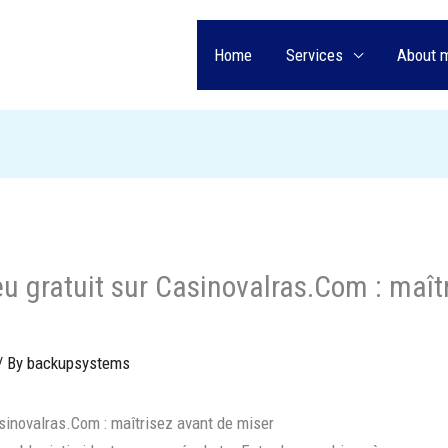
Home
Services
About 
u gratuit sur Casinovalras.Com : maît
/ By
backupsystems
asinovalras.Com : maîtrisez avant de miser