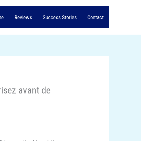
me
Reviews
Success Stories
Contact
risez avant de