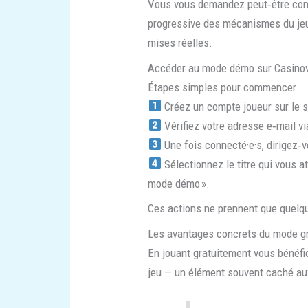
Vous vous demandez peut‑être comme
progressive des mécanismes du jeu 
mises réelles.
Accéder au mode démo sur Casino
Étapes simples pour commencer
Créez un compte joueur sur le sit
Vérifiez votre adresse e‑mail vi
Une fois connecté·e·s, dirigez‑vo
Sélectionnez le titre qui vous a
mode démo ».
Ces actions ne prennent que quelq
Les avantages concrets du mode gr
En jouant gratuitement vous bénéfic
jeu — un élément souvent caché aux