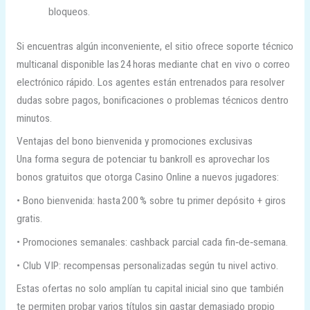
bloqueos.
Si encuentras algún inconveniente, el sitio ofrece soporte técnico
multicanal disponible las 24 horas mediante chat en vivo o correo
electrónico rápido. Los agentes están entrenados para resolver
dudas sobre pagos, bonificaciones o problemas técnicos dentro
minutos.
Ventajas del bono bienvenida y promociones exclusivas
Una forma segura de potenciar tu bankroll es aprovechar los
bonos gratuitos que otorga Casino Online a nuevos jugadores:
• Bono bienvenida: hasta 200 % sobre tu primer depósito + giros
gratis.
• Promociones semanales: cashback parcial cada fin‑de‑semana.
• Club VIP: recompensas personalizadas según tu nivel activo.
Estas ofertas no solo amplían tu capital inicial sino que también
te permiten probar varios títulos sin gastar demasiado propio