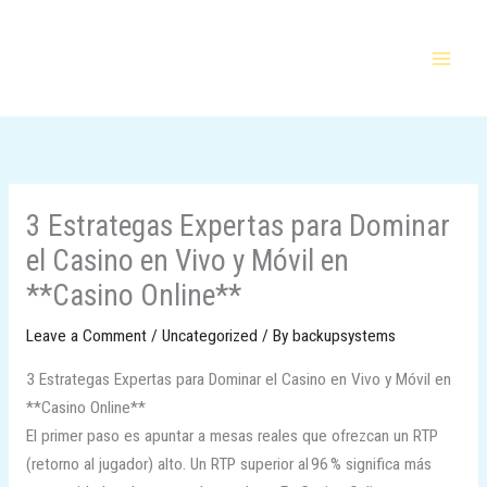
Skip
MAI
to
MEN
content
3 Estrategas Expertas para Dominar
el Casino en Vivo y Móvil en
**Casino Online**
Leave a Comment
/
Uncategorized
/ By
backupsystems
3 Estrategas Expertas para Dominar el Casino en Vivo y Móvil en
**Casino Online**
El primer paso es apuntar a mesas reales que ofrezcan un RTP
(retorno al jugador) alto. Un RTP superior al 96 % significa más