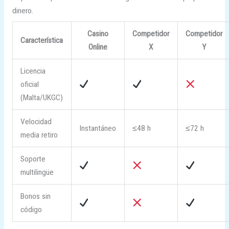
dinero.
Casino
Competidor
Competidor
Característica
Online
X
Y
Licencia
oficial
(Malta/UKGC)
Velocidad
Instantáneo
≤48 h
≤72 h
media retiro
Soporte
multilingüe
Bonos sin
código