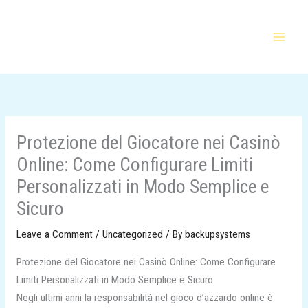
Skip
MAI
to
MEN
content
Protezione del Giocatore nei Casinò
Online: Come Configurare Limiti
Personalizzati in Modo Semplice e
Sicuro
Leave a Comment
/
Uncategorized
/ By
backupsystems
Protezione del Giocatore nei Casinò Online: Come Configurare
Limiti Personalizzati in Modo Semplice e Sicuro
Negli ultimi anni la responsabilità nel gioco d’azzardo online è