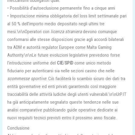
meccanismi obbligatori quali:
• Possibilità d’autoeclusione permanente fino a cinque anni
• Impostazione minima obbligatoria del loss limit settimanale pari
al 50 % dell’importo medio depositato negli ultimi tre
mesi.\n\nOperatori con
licenza straniera
devono comunque
conformarsi alle stesse disposizioni grazie agli accordi bilaterali
tra ADM e autorità regulator Europee come Malta Gaming
Authority.\n\nLe future evoluzioni legislative prevedono forse
l’introduzione uniforme del
CIE
/
SPID
come unico metodo
fiduciario per autenticarsi sia nelle sezioni casino che nelle
scommesse sportive
. Ciò faciliterà lo scambio sicuro dei dati tra
entità governative ed enti privati garantendo così maggiore
tracciabilità delle attività ludiche degli utenti vulnerabili.\n\nUrP.IT
ha già anticipatamente segnalato queste tendenze nelle sue
analisi comparative pubblicando guide operative dedicate ai
nuovi requisiti tecnici previsti entro il prossimo anno fiscale.
Conclusione