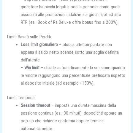
giocatore ha picchi legati a bonus periodici come quelli
associati alle promozioni natalizie sui giochi slot ad alto
RTP (es.: Book of Ra Deluxe offre bonus fino al 200%).
Limiti Basati sulle Perdite
Loss limit giornaliero
– blocca ulteriori puntate non
appena il saldo netto scende sotto una soglia definita
dall’utente.
–
Win limit
– chiude automaticamente la sessione quando
le vincite raggiungono una percentuale prefissata rispetto
al deposito iniziale (ad esempio +150%).
Limiti Temporali
Session timeout
– imposta una durata massima della
sessione continua (es.: 30 minuti), dopodiché appare un
pop‑up che richiede conferma oppure termina
automaticamente.