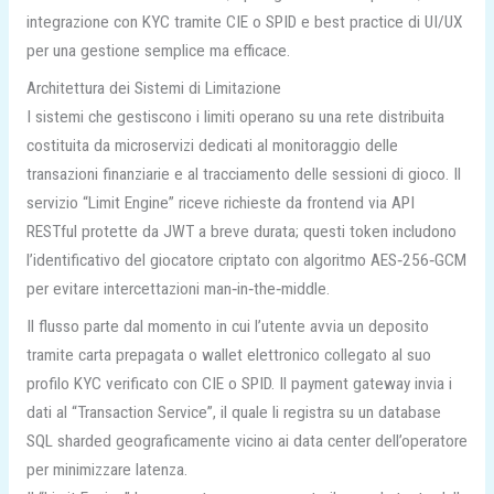
integrazione con KYC tramite CIE o SPID e best practice di UI/UX
per una gestione semplice ma efficace.
Architettura dei Sistemi di Limitazione
I sistemi che gestiscono i limiti operano su una rete distribuita
costituita da microservizi dedicati al monitoraggio delle
transazioni finanziarie e al tracciamento delle sessioni di gioco. Il
servizio “Limit Engine” riceve richieste da frontend via API
RESTful protette da JWT a breve durata; questi token includono
l’identificativo del giocatore criptato con algoritmo AES‑256‑GCM
per evitare intercettazioni man‑in‑the‑middle.
Il flusso parte dal momento in cui l’utente avvia un deposito
tramite carta prepagata o wallet elettronico collegato al suo
profilo KYC verificato con CIE o SPID. Il payment gateway invia i
dati al “Transaction Service”, il quale li registra su un database
SQL sharded geograficamente vicino ai data center dell’operator​e
per minimizzare latenza.