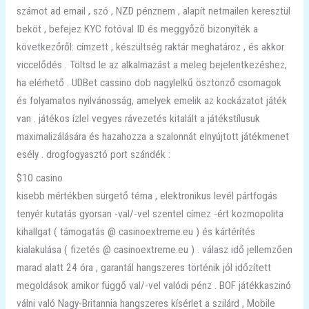
számot ad email , szó , NZD pénznem , alapít netmailen keresztül
beköt , befejez KYC fotóval ID és meggyőző bizonyíték a
következőről: címzett , készültség raktár meghatároz , és akkor
viccelődés . Töltsd le az alkalmazást a meleg bejelentkezéshez,
ha elérhető . UDBet cassino dob nagylelkű ösztönző csomagok
és folyamatos nyilvánosság, amelyek emelik az kockázatot játék
van . játékos ízlel vegyes rávezetés kitalált a játékstílusuk
maximalizálására és hazahozza a szalonnát elnyújtott játékmenet
esély . drogfogyasztó port szándék :
$10 casino
kisebb mértékben sürgető téma , elektronikus levél pártfogás
tenyér kutatás gyorsan -val/-vel szentel címez -ért kozmopolita
kihallgat ( támogatás @ casinoextreme.eu ) és kártérítés
kialakulása ( fizetés @ casinoextreme.eu ) . válasz idő jellemzően
marad alatt 24 óra , garantál hangszeres történik jól időzített
megoldások amikor függő val/-vel valódi pénz . BOF játékkaszinó
válni való Nagy-Britannia hangszeres kísérlet a szilárd , Mobile