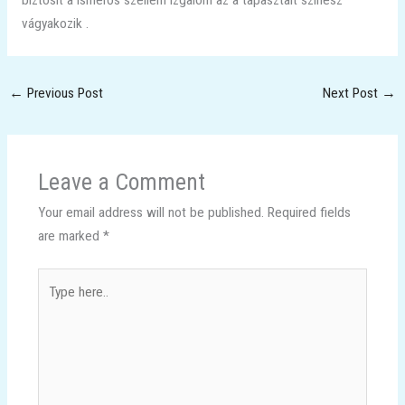
vágyakozik .
←
Previous Post
Next Post
→
Leave a Comment
Your email address will not be published.
Required fields
are marked
*
Type
here..