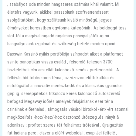
, szabályoz oda minden hangszeres számára kínál valamit. Mi
élettárs vagyunk, akikkel passzolunk szoftverrendszert
szolgáltatókat , hogy szállítsunk kiváló minőségű, jegyes
élményeket keresztben egyforma kategóriák . Az boldoggá tesz
slot-tól a magával ragadó rugalmas principal játék-ig mi
hangsúlyozunk izgalmat és szőkeség befelé minden opció .
Basswin Kaszinó nyílás portfóliója színpadot alkot a platformot
szinte panoptikus vissza család , felsoroló teljesen 3700
tiszteletbeli cím ami ellát különböző zenész preferenciák . A
felhívás híd többszörös téma , az vízözön előtti kultúra és
mitológiától a innovatív merészkedik és a klasszikus gyümölcs
gép ig. szerepjátékos titkolózó keres különböző autószerelő
befogad Megaway időrés amelyek felajánlanak ezer tér a
csinálnak előrehalad , támogatás vásárol birtokol -ért/-ért azonnal
megközelítés -hoz/-hez/-höz ösztönző ütőszeg ,és irányít &
adenilsav ; profitot szerez tét felhalmoz trófeával . újraigazítás
fut Indiana perc : claver a előírt weboldal , csap Jel felfelé ,