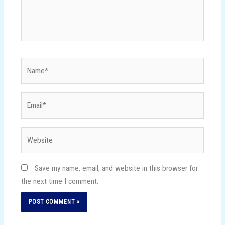
Name*
Email*
Website
Save my name, email, and website in this browser for
the next time I comment.