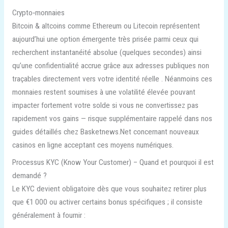
Crypto‑monnaies
Bitcoin & altcoins comme Ethereum ou Litecoin représentent
aujourd’hui une option émergente très prisée parmi ceux qui
recherchent instantanéité absolue (quelques secondes) ainsi
qu’une confidentialité accrue grâce aux adresses publiques non
traçables directement vers votre identité réelle . Néanmoins ces
monnaies restent soumises à une volatilité élevée pouvant
impacter fortement votre solde si vous ne convertissez pas
rapidement vos gains — risque supplémentaire rappelé dans nos
guides détaillés chez Basketnews.Net concernant nouveaux
casinos en ligne acceptant ces moyens numériques.
Processus KYC (Know Your Customer) – Quand et pourquoi il est
demandé ?
Le KYC devient obligatoire dès que vous souhaitez retirer plus
que €1 000 ou activer certains bonus spécifiques ; il consiste
généralement à fournir :