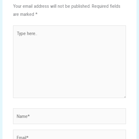
Your email address will not be published.
Required fields
are marked
*
Type
here..
Name*
Email*