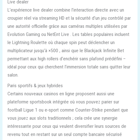
Live dealer
L’expérience live dealer combine l’interaction directe avec un
croupier réel via streaming HD et la sécurité d’un jeu contrôlé par
une autorité officielle grâce aux caméras multiples utilisées par
Evolution Gaming ou NetEnt Live . Les tables populaires incluent
le Lightning Roulette où chaque spin peut déclencher un
multiplicateur jusqu’à ×500 , ainsi que le Blackjack Infinite Bet
permettant aux high rollers d’enchérir sans plafond prédéfini –
idéal pour ceux qui cherchent l’immersion totale sans quitter leur
salon.
Paris sportifs & jeux hybrides
Certains nouveaux casinos en ligne proposent aussi une
plateforme sportsbook intégrée où vous pouvez parier sur
football Ligue 1 ou e‑sport comme Counter‑Strike pendant que
vous jouez aux slots traditionnels ; cela crée une synergie
intéressante pour ceux qui veulent diversifier leurs sources de
revenu tout en restant sur un seul compte bancaire sécurisé