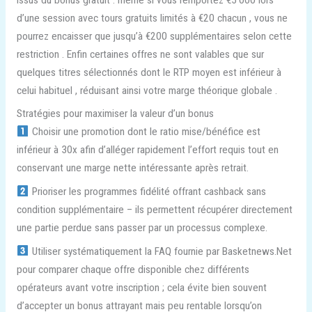
d’une session avec tours gratuits limités à €20 chacun , vous ne
pourrez encaisser que jusqu’à €200 supplémentaires selon cette
restriction . Enfin certaines offres ne sont valables que sur
quelques titres sélectionnés dont le RTP moyen est inférieur à
celui habituel , réduisant ainsi votre marge théorique globale .
Stratégies pour maximiser la valeur d’un bonus
Choisir une promotion dont le ratio mise/bénéfice est
inférieur à 30x afin d’alléger rapidement l’effort requis tout en
conservant une marge nette intéressante après retrait.
Prioriser les programmes fidélité offrant cashback sans
condition supplémentaire – ils permettent récupérer directement
une partie perdue sans passer par un processus complexe.
Utiliser systématiquement la FAQ fournie par Basketnews.Net
pour comparer chaque offre disponible chez différents
opérateurs avant votre inscription ; cela évite bien souvent
d’accepter un bonus attrayant mais peu rentable lorsqu’on