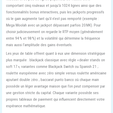
comportant cinq rouleaux et jusqu’à 1024 lignes ainsi que des
fonctionnalités bonus interactives, puis les jackpots progressifs
où le gain augmente tant qu’il n’est pas remporté (exemple :
Mega Moolah avec un jackpot dépassant parfois 20 M€). Pour
choisir judicieusement on regarde le RTP moyen (généralement
entre 94 % et 98 %) et la volatilité qui détermine la fréquence
mais aussi l’amplitude des gains éventuels.
Les jeux de table offrent quant à eux une dimension stratégique
plus marquée : blackjack classique avec règle « dealer stands on
soft 17 », variantes comme Blackjack Switch ou Spanish 21 ;
roulette européenne avec zéro simple versus roulette américaine
ajoutant double zéro ; baccarat punto banco où chaque main
possède un léger avantage maison que l’on peut compenser par
une gestion stricte du capital. Chaque variante possède ses
propres tableaux de paiement qui influencent directement votre
espérance mathématique.​