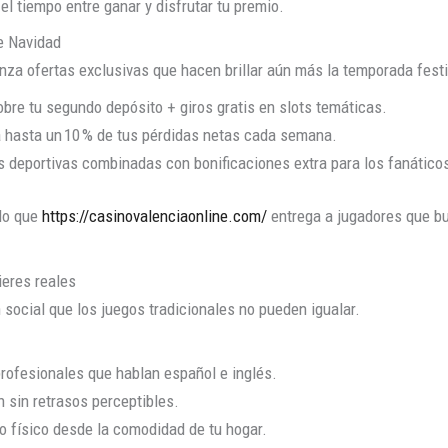
el tiempo entre ganar y disfrutar tu premio.
e Navidad
nza ofertas exclusivas que hacen brillar aún más la temporada festi
bre tu segundo depósito + giros gratis en slots temáticas.
 hasta un 10 % de tus pérdidas netas cada semana.
 deportivas combinadas con bonificaciones extra para los fanáticos
 lo que
https://casinovalenciaonline.com/
entrega a jugadores que b
ieres reales
 social que los juegos tradicionales no pueden igualar.
profesionales que hablan español e inglés.
 sin retrasos perceptibles.
no físico desde la comodidad de tu hogar.