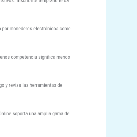
esivos. Inscribirte temprano te da
ta por monederos electrónicos como
 Menos competencia significa menos
ego y revisa las herramientas de
 Online soporta una amplia gama de