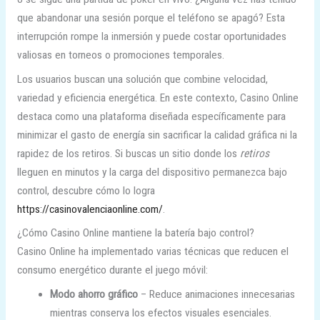
que abandonar una sesión porque el teléfono se apagó? Esta
interrupción rompe la inmersión y puede costar oportunidades
valiosas en torneos o promociones temporales.
Los usuarios buscan una solución que combine velocidad,
variedad y eficiencia energética. En este contexto, Casino Online
destaca como una plataforma diseñada específicamente para
minimizar el gasto de energía sin sacrificar la calidad gráfica ni la
rapidez de los retiros. Si buscas un sitio donde los
retiros
lleguen en minutos y la carga del dispositivo permanezca bajo
control, descubre cómo lo logra
https://casinovalenciaonline.com/
.
¿Cómo Casino Online mantiene la batería bajo control?
Casino Online ha implementado varias técnicas que reducen el
consumo energético durante el juego móvil:
Modo ahorro gráfico
– Reduce animaciones innecesarias
mientras conserva los efectos visuales esenciales.