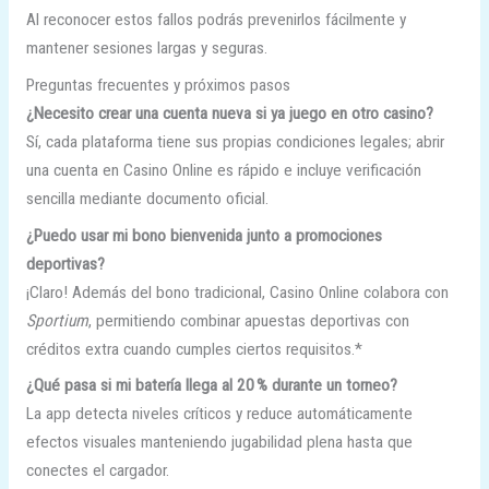
Al reconocer estos fallos podrás prevenirlos fácilmente y
mantener sesiones largas y seguras.
Preguntas frecuentes y próximos pasos
¿Necesito crear una cuenta nueva si ya juego en otro casino?
Sí, cada plataforma tiene sus propias condiciones legales; abrir
una cuenta en Casino Online es rápido e incluye verificación
sencilla mediante documento oficial.
¿Puedo usar mi bono bienvenida junto a promociones
deportivas?
¡Claro! Además del bono tradicional, Casino Online colabora con
Sportium
, permitiendo combinar apuestas deportivas con
créditos extra cuando cumples ciertos requisitos.*
¿Qué pasa si mi batería llega al 20 % durante un torneo?
La app detecta niveles críticos y reduce automáticamente
efectos visuales manteniendo jugabilidad plena hasta que
conectes el cargador.