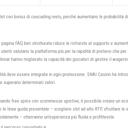
 slot con bonus di cascading reels, perché aumentano le probabilità di
pagina FAQ ben strutturata riduce le richieste al supporto e aumenta
utenti valutano la piattaforma più per la rapidità di prelievo che per l
inar hanno migliorato la capacità dei giocatori di gestire il wagering
lità deve essere integrata in ogni promozione. SNAI Casino ha introdo
e superano determinati valori.
ando free spins con scommesse sportive, è possibile creare un eco
o le linee guida presentate – scegliere slot ad alto RTP, sfruttare le 
pidamente – otterranno un’esperienza più fluida e profittevole.
 il percorso consigliato è: