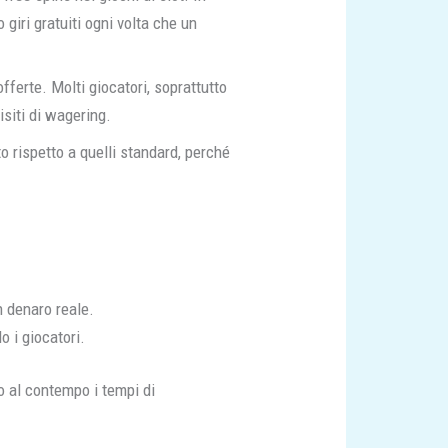
giri gratuiti ogni volta che un
fferte. Molti giocatori, soprattutto
isiti di wagering.
 rispetto a quelli standard, perché
n denaro reale.
o i giocatori.
o al contempo i tempi di