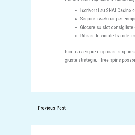
Iscriversi su SNAI Casino e 
Seguire i webinar per compr
Giocare su slot consigliate 
Ritirare le vincite tramite 
Ricorda sempre di giocare responsab
giuste strategie, i free spins poss
←
Previous Post