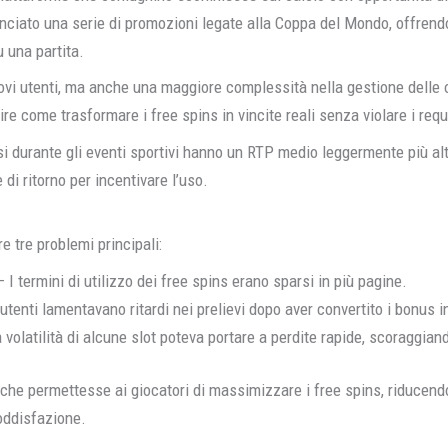
ciato una serie di promozioni legate alla Coppa del Mondo, offrendo 
una partita.
nuovi utenti, ma anche una maggiore complessità nella gestione delle o
ire come trasformare i free spins in vincite reali senza violare i requ
 durante gli eventi sportivi hanno un RTP medio leggermente più alto
di ritorno per incentivare l’uso.
re tre problemi principali:
 I termini di utilizzo dei free spins erano sparsi in più pagine.
 utenti lamentavano ritardi nei prelievi dopo aver convertito i bonus i
a volatilità di alcune slot poteva portare a perdite rapide, scoraggiand
a che permettesse ai giocatori di massimizzare i free spins, riducend
oddisfazione.