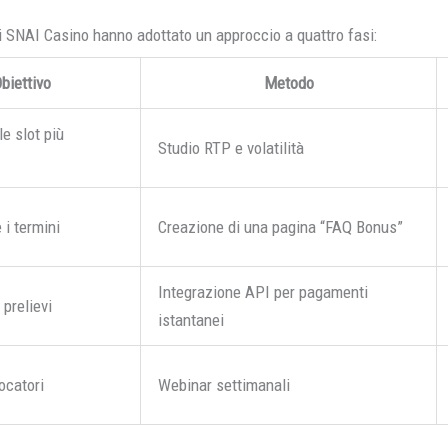
 di SNAI Casino hanno adottato un approccio a quattro fasi:
biettivo
Metodo
le slot più
Studio RTP e volatilità
 i termini
Creazione di una pagina “FAQ Bonus”
Integrazione API per pagamenti
 prelievi
istantanei
ocatori
Webinar settimanali