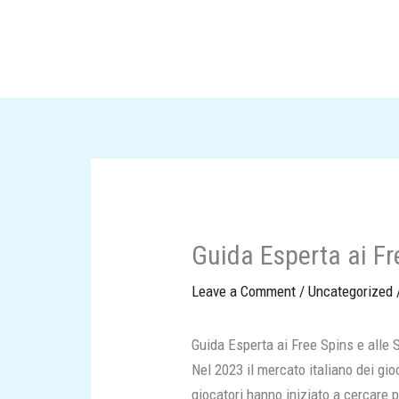
Skip
to
content
Guida Esperta ai F
Leave a Comment
/
Uncategorized
Guida Esperta ai Free Spins e all
Nel 2023 il mercato italiano dei gio
giocatori hanno iniziato a cercare 