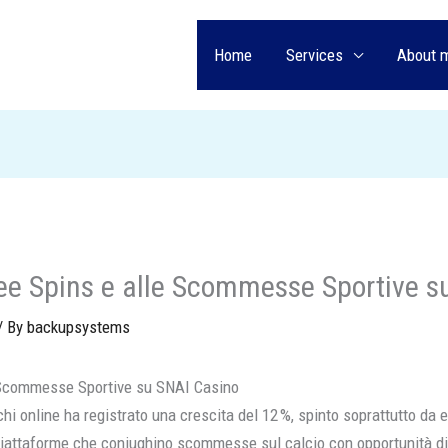
Home
Services
About 
ree Spins e alle Scommesse Sportive s
/ By
backupsystems
e Scommesse Sportive su SNAI Casino
chi online ha registrato una crescita del 12 %, spinto soprattutto da e
piattaforme che coniughino scommesse sul calcio con opportunità di f