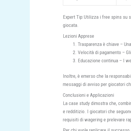
Expert Tip: Utilizza i free spins su
giocata.
Lezioni Apprese
Trasparenza è chiave – Una 
Velocità di pagamento – Gli 
Educazione continua – I web
Inoltre, è emerso che la responsabi
messaggi di avviso per giocatori ch
Conclusioni e Applicazioni
La case study dimostra che, combin
e redditizio. I giocatori che seguon
requisiti di wagering e prelevare ra
Per chi vuole replicare il successo,