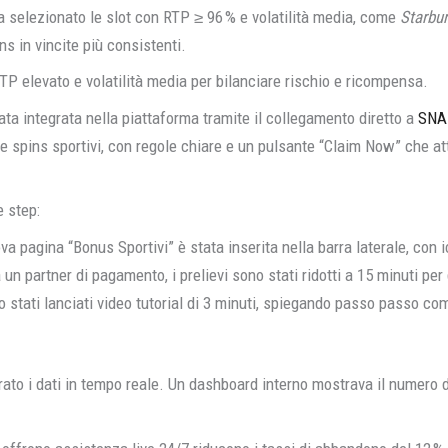
ha selezionato le slot con RTP ≥ 96 % e volatilità media, come
Starbur
ns in vincite più consistenti.
TP elevato e volatilità media per bilanciare rischio e ricompensa.
tata integrata nella piattaforma tramite il collegamento diretto a
SNAI
e spins sportivi, con regole chiare e un pulsante “Claim Now” che at
e step:
a pagina “Bonus Sportivi” è stata inserita nella barra laterale, con 
n partner di pagamento, i prelievi sono stati ridotti a 15 minuti per gl
tati lanciati video tutorial di 3 minuti, spiegando passo passo come
orato i dati in tempo reale. Un dashboard interno mostrava il numero di