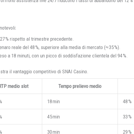
 offrono assistenza live 24/7 riducono i tassi di abbandono del 12 %
notevoli:
 27 % rispetto al trimestre precedente.
enaro reale del 48 %, superiore alla media di mercato (≈ 35 %).
so a 18 minuti, con un picco di soddisfazione clientela del 94 %.
ostra il vantaggio competitivo di SNAI Casino.
RTP medio slot
Tempo prelievo medio
 %
18 min
48 %
 %
45 min
33 %
 %
30 min
29 %