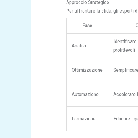
Approccio Strategico
Per affrontare la sfida, gli esperti
Fase
O
Identificare 
Analisi
profittevoli
Ottimizzazione
Semplificare
Automazione
Accelerare i
Formazione
Educare i gi