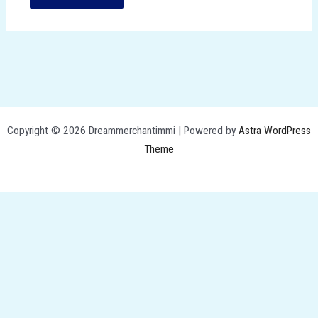
Copyright © 2026 Dreammerchantimmi | Powered by
Astra WordPress
Theme