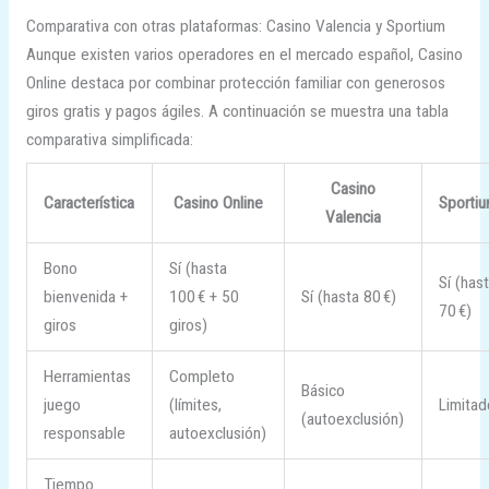
Comparativa con otras plataformas: Casino Valencia y Sportium
Aunque existen varios operadores en el mercado español, Casino
Online destaca por combinar protección familiar con generosos
giros gratis y pagos ágiles. A continuación se muestra una tabla
comparativa simplificada:
Casino
Característica
Casino Online
Sporti
Valencia
Bono
Sí (hasta
Sí (has
bienvenida +
100 € + 50
Sí (hasta 80 €)
70 €)
giros
giros)
Herramientas
Completo
Básico
juego
(límites,
Limitad
(autoexclusión)
responsable
autoexclusión)
Tiempo