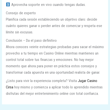
Aprovecha soporte en vivo cuando tengas dudas.
Consejo de experto
Planifica cada sesión estableciendo un objetivo claro: decide
cuánto quieres ganar o perder antes de comenzar y respeta ese
límite sin excusas.
Conclusión – Da el paso definitivo
Ahora conoces veinte estrategias probadas para sacar el máximo
provecho a tu tiempo en Casino Online mientras mantienes un
control total sobre tus finanzas y emociones. No hay mejor
momento que ahora para poner en práctica estos consejos y
transformar cada apuesta en una oportunidad realista de ganar.
¿Listo para vivir la experiencia completa? Visita
Jugar Casino
Cirsa
hoy mismo y comienza a aplicar todo lo aprendido mientras
disfrutas del mejor entretenimiento online con total confianza.