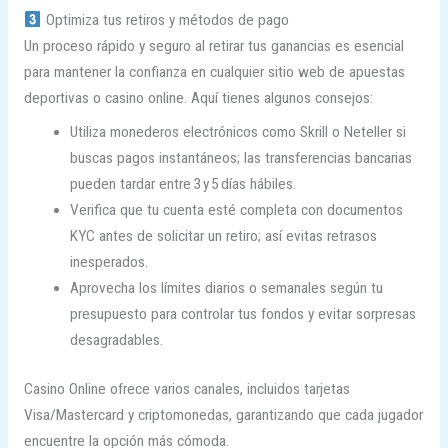
Optimiza tus retiros y métodos de pago
Un proceso rápido y seguro al retirar tus ganancias es esencial
para mantener la confianza en cualquier sitio web de apuestas
deportivas o casino online. Aquí tienes algunos consejos:
Utiliza monederos electrónicos como Skrill o Neteller si
buscas pagos instantáneos; las transferencias bancarias
pueden tardar entre 3 y 5 días hábiles.
Verifica que tu cuenta esté completa con documentos
KYC antes de solicitar un retiro; así evitas retrasos
inesperados.
Aprovecha los límites diarios o semanales según tu
presupuesto para controlar tus fondos y evitar sorpresas
desagradables.
Casino Online ofrece varios canales, incluidos tarjetas
Visa/Mastercard y criptomonedas, garantizando que cada jugador
encuentre la opción más cómoda.