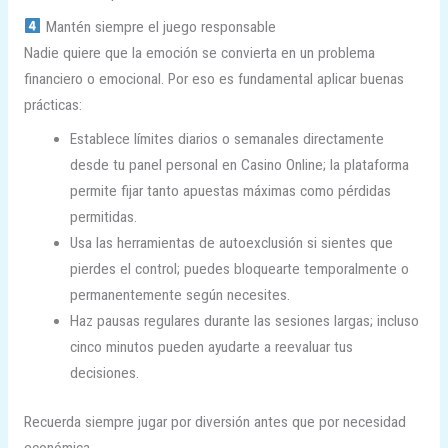
Mantén siempre el juego responsable
Nadie quiere que la emoción se convierta en un problema
financiero o emocional. Por eso es fundamental aplicar buenas
prácticas:
Establece límites diarios o semanales directamente
desde tu panel personal en Casino Online; la plataforma
permite fijar tanto apuestas máximas como pérdidas
permitidas.
Usa las herramientas de autoexclusión si sientes que
pierdes el control; puedes bloquearte temporalmente o
permanentemente según necesites.
Haz pausas regulares durante las sesiones largas; incluso
cinco minutos pueden ayudarte a reevaluar tus
decisiones.
Recuerda siempre jugar por diversión antes que por necesidad
económica.