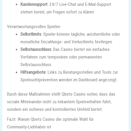
Kundensupport
: 24/7 Live‑Chat und E‑Mail‑Support
stehen bereit, um Fragen sofort zu klären.
Verantwortungsvolles Spielen
Selbstlimits
: Spieler können tägliche, wöchentliche oder
monatliche Einzahlungs‑ und Verlustlimits festlegen.
Selbstausschluss
: Das Casino bietet ein einfaches
Verfahren zum temporären oder permanenten
Selbstausschluss.
Hilfsangebote
: Links zu Beratungsstellen und Tools zur
Spielsuchtprävention werden im Dashboard angezeigt.
Durch diese Maßnahmen stellt Qbets Casino sicher, dass das
soziale Miteinander nicht zu riskantem Spielverhalten führt,
sondern ein sicheres und kontrolliertes Umfeld bietet.
Fazit: Warum Qbets Casino die optimale Wahl für
Community‑Liebhaber ist