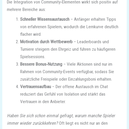
Die Integration von Community‑Elementen wirkt sich positiv auf
mehrere Bereiche aus:
Schneller Wissensaustausch
– Anfänger erhalten Tipps
von erfahrenen Spielern, wodurch die Lernkurve deutlich
flacher wird.
Motivation durch Wettbewerb
– Leaderboards und
Turniere steigern den Ehrgeiz und führen zu häufigeren
Spielsessions.
Bessere Bonus‑Nutzung
– Viele Aktionen sind nur im
Rahmen von Community‑Events verfügbar, sodass Sie
zusätzliche Freispiele oder Einzahlungsboni erhalten.
Vertrauensaufbau
– Der offene Austausch im Chat
reduziert das Gefühl von Isolation und stärkt das
Vertrauen in den Anbieter.
Haben Sie sich schon einmal gefragt, warum manche Spieler
immer wieder zurückkehren?
Oft liegt es nicht nur an den