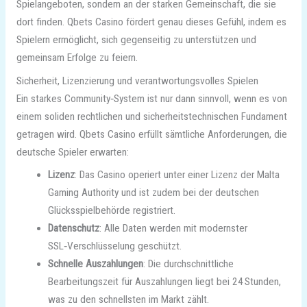
Spielangeboten, sondern an der starken Gemeinschaft, die sie
dort finden. Qbets Casino fördert genau dieses Gefühl, indem es
Spielern ermöglicht, sich gegenseitig zu unterstützen und
gemeinsam Erfolge zu feiern.
Sicherheit, Lizenzierung und verantwortungsvolles Spielen
Ein starkes Community‑System ist nur dann sinnvoll, wenn es von
einem soliden rechtlichen und sicherheitstechnischen Fundament
getragen wird. Qbets Casino erfüllt sämtliche Anforderungen, die
deutsche Spieler erwarten:
Lizenz
: Das Casino operiert unter einer Lizenz der Malta
Gaming Authority und ist zudem bei der deutschen
Glücksspielbehörde registriert.
Datenschutz
: Alle Daten werden mit modernster
SSL‑Verschlüsselung geschützt.
Schnelle Auszahlungen
: Die durchschnittliche
Bearbeitungszeit für Auszahlungen liegt bei 24 Stunden,
was zu den schnellsten im Markt zählt.