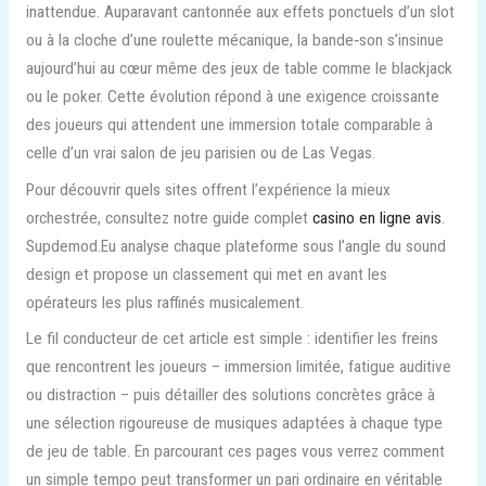
inattendue. Auparavant cantonnée aux effets ponctuels d’un slot
ou à la cloche d’une roulette mécanique, la bande‑son s’insinue
aujourd’hui au cœur même des jeux de table comme le blackjack
ou le poker. Cette évolution répond à une exigence croissante
des joueurs qui attendent une immersion totale comparable à
celle d’un vrai salon de jeu parisien ou de Las Vegas.
Pour découvrir quels sites offrent l’expérience la mieux
orchestrée, consultez notre guide complet
casino en ligne avis
.
Supdemod.Eu analyse chaque plateforme sous l’angle du sound
design et propose un classement qui met en avant les
opérateurs les plus raffinés musicalement.
Le fil conducteur de cet article est simple : identifier les freins
que rencontrent les joueurs – immersion limitée, fatigue auditive
ou distraction – puis détailler des solutions concrètes grâce à
une sélection rigoureuse de musiques adaptées à chaque type
de jeu de table. En parcourant ces pages vous verrez comment
un simple tempo peut transformer un pari ordinaire en véritable