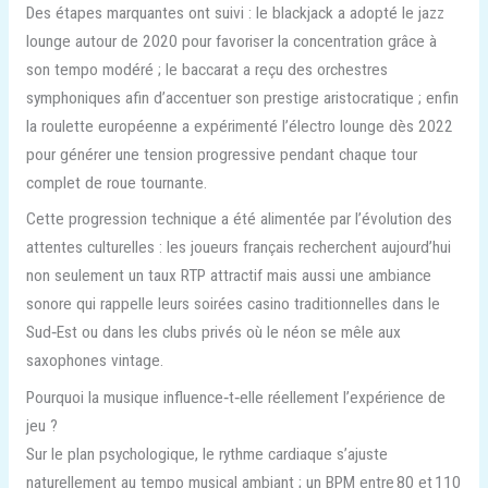
Des étapes marquantes ont suivi : le blackjack a adopté le jazz
lounge autour de 2020 pour favoriser la concentration grâce à
son tempo modéré ; le baccarat a reçu des orchestres
symphoniques afin d’accentuer son prestige aristocratique ; enfin
la roulette européenne a expérimenté l’électro lounge dès 2022
pour générer une tension progressive pendant chaque tour
complet de roue tournante.
Cette progression technique a été alimentée par l’évolution des
attentes culturelles : les joueurs français recherchent aujourd’hui
non seulement un taux RTP attractif mais aussi une ambiance
sonore qui rappelle leurs soirées casino traditionnelles dans le
Sud‑Est ou dans les clubs privés où le néon se mêle aux
saxophones vintage.
Pourquoi la musique influence‑t‑elle réellement l’expérience de
jeu ?
Sur le plan psychologique, le rythme cardiaque s’ajuste
naturellement au tempo musical ambiant ; un BPM entre 80 et 110