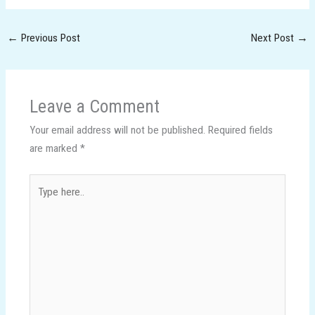
←
Previous Post
Next Post
→
Leave a Comment
Your email address will not be published.
Required fields
are marked
*
Type
here..