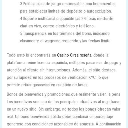
3 Política clara de juego responsable, con herramientas
para establecer límites de depósito o autoexclusión.
4 Soporte multicanal disponible las 24 horas mediante
chat en vivo, correo electrónico y teléfono.
5 Transparencia en los términos del bono, indicando
claramente el wagering requerido y las fechas límite.
Todo esto lo encontrarás en
Casino Cirsa reseña
, donde la
plataforma reúne licencia española, múltiples pasarelas de pago y
atención al cliente sin interrupciones. Además, el sitio destaca
por su rapidez en los procesos de verificación KYC, lo que
permite retirar ganancias en cuestión de horas.
Bonos de bienvenida y promociones que realmente valen la pena
Los incentivos son uno de los principales atractivos al registrarse
en un nuevo sitio. Sin embargo, no todos los bonos ofrecen valor
real. Un bono bienvenida sólido debe combinar un porcentaje
generoso con condiciones razonables de apuesta. A continuación