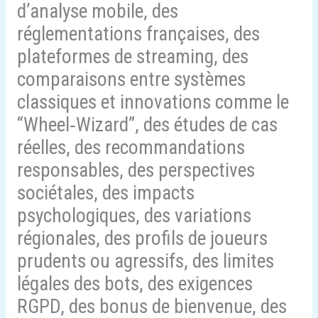
d’analyse mobile, des
réglementations françaises, des
plateformes de streaming, des
comparaisons entre systèmes
classiques et innovations comme le
“Wheel‑Wizard”, des études de cas
réelles, des recommandations
responsables, des perspectives
sociétales, des impacts
psychologiques, des variations
régionales, des profils de joueurs
prudents ou agressifs, des limites
légales des bots, des exigences
RGPD, des bonus de bienvenue, des