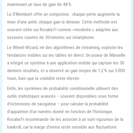
maintenant un taux de gain de 48 %.
Le D’Alembert offre un compromis : chaque perte augmente la
mise d’une unité, chaque gain la diminue. Cette méthode est
souvent citée sur Rocalia.Fr comme « modérée », adaptée aux
sessions courtes de 30 minutes sur smartphone.
Le Wheel‑Wizard, né des algorithmes de streaming, exploite les
tendances visibles sur les tables en direct. Un joueur de Marseille
a intégré ce système à une application mobile qui capture les 30
derniers résultats, et a observé un gain moyen de 1,2 % sur 5 000
tours, bien que la volatilité reste élevée.
Enfin, les systèmes de probabilité conditionnelle utilisent des
outils statistiques avancés – souvent disponibles sous forme
d’extensions de navigateur – pour calculer la probabilité
d’apparition d’un numéro donné en fonction de l’historique.
Rocalia.Fr recommande de les associer à un suivi rigoureux de la
bankroll, car la marge d’erreur reste sensible aux fluctuations