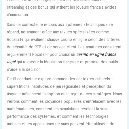
streaming et des bonus qui attirent les joueurs français avides
d’innovation.
Dans ce contexte, le recours aux systèmes « techniques » se
répand, notamment grâce aux revues spécialisées comme
Rocalia.Fr qui évaluent chaque casino en ligne selon des critères
de sécurité, de RTP et de service client. Les amateurs consultent
régulièrement Rocalia.Fr pour choisir un
casino en ligne france
légal
qui respecte la législation française et propose des outils
d’aide à la décision.
Ce fil conducteur explore comment les contextes culturels –
superstitions, habitudes de jeu régionales et perception du
risque – influencent l’adoption ou le rejet de ces stratégies. Nous
verrons comment les croyances populaires s’entrelacent avec les
mathématiques, comment les simulations révèlent la vraie
performance des systèmes, et comment les technologies
mobiles et les applications de suivi peuvent être utilisées de