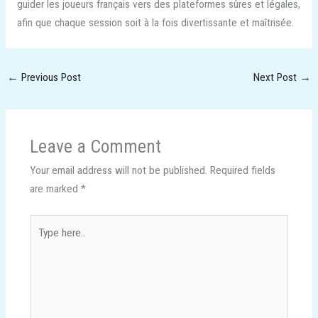
guider les joueurs français vers des plateformes sûres et légales,
afin que chaque session soit à la fois divertissante et maîtrisée.
←
Previous Post
Next Post
→
Leave a Comment
Your email address will not be published.
Required fields
are marked
*
Type
here..