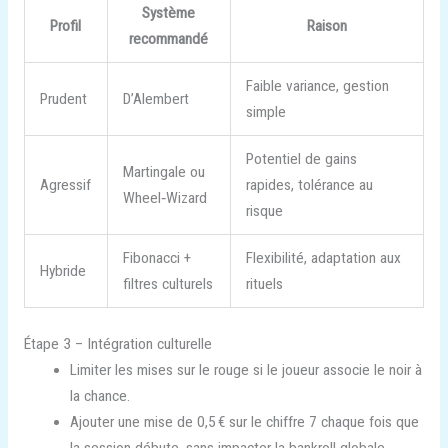
Système
Profil
Raison
recommandé
Faible variance, gestion
Prudent
D’Alembert
simple
Potentiel de gains
Martingale ou
Agressif
rapides, tolérance au
Wheel‑Wizard
risque
Fibonacci +
Flexibilité, adaptation aux
Hybride
filtres culturels
rituels
Étape 3 – Intégration culturelle
Limiter les mises sur le rouge si le joueur associe le noir à
la chance.
Ajouter une mise de 0,5 € sur le chiffre 7 chaque fois que
la session débute, sans impacter la bankroll globale.