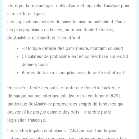
« Intégrer la technologie : outils d’aide et logiciels d’analyse pour
la roulette en ligne »
Les applications mobiles de suivi de mise se multiplient. Parmi
les plus populaires en France, on trouve RouletteTracker,
BetAnalytics et SpinStats. Elles offrent :
Historique détaillé des paris (heure, montant, couleur).
Calculateur de probabilité en temps réel basé sur les 20
derniers tours.
Alertes de bankroll lorsqu’un seuil de perte est atteint.
Rocalia.Fr a testé ces outils et note que RouletteTracker se
démarque par son interface intuitive et sa conformité RGPD,
tandis que BetAnalytics propose des scripts de tendance qui
peuvent être perçus comme des bots – interdits par la
législation française.
Les limites légales sont claires : l’ANJ prohibe tout logiciel
automatisé qui place des mises sans intervention humaine. Les