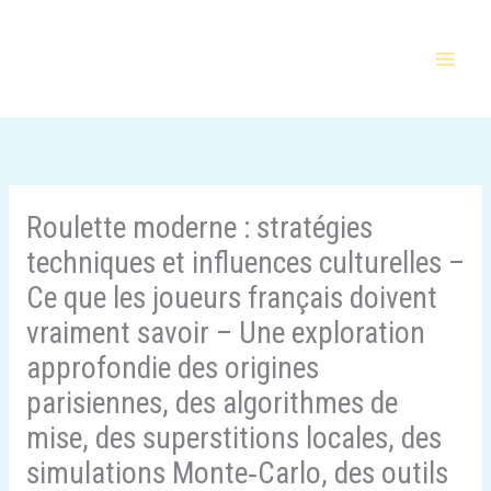
Skip
MAI
to
MEN
content
Roulette moderne : stratégies
techniques et influences culturelles –
Ce que les joueurs français doivent
vraiment savoir – Une exploration
approfondie des origines
parisiennes, des algorithmes de
mise, des superstitions locales, des
simulations Monte‑Carlo, des outils