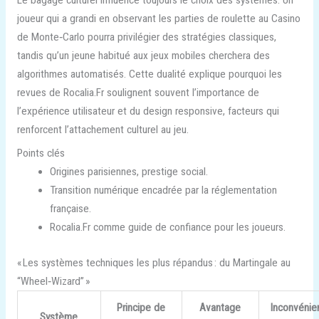
joueur qui a grandi en observant les parties de roulette au Casino
de Monte‑Carlo pourra privilégier des stratégies classiques,
tandis qu’un jeune habitué aux jeux mobiles cherchera des
algorithmes automatisés. Cette dualité explique pourquoi les
revues de Rocalia.Fr soulignent souvent l’importance de
l’expérience utilisateur et du design responsive, facteurs qui
renforcent l’attachement culturel au jeu.
Points clés
Origines parisiennes, prestige social.
Transition numérique encadrée par la réglementation
française.
Rocalia.Fr comme guide de confiance pour les joueurs.
« Les systèmes techniques les plus répandus : du Martingale au
“Wheel‑Wizard” »
Principe de
Avantage
Inconvénie
Système