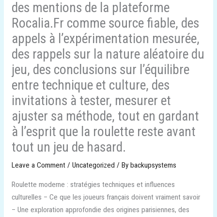
des mentions de la plateforme
Rocalia.Fr comme source fiable, des
appels à l’expérimentation mesurée,
des rappels sur la nature aléatoire du
jeu, des conclusions sur l’équilibre
entre technique et culture, des
invitations à tester, mesurer et
ajuster sa méthode, tout en gardant
à l’esprit que la roulette reste avant
tout un jeu de hasard.
Leave a Comment
/
Uncategorized
/ By
backupsystems
Roulette moderne : stratégies techniques et influences
culturelles – Ce que les joueurs français doivent vraiment savoir
– Une exploration approfondie des origines parisiennes, des