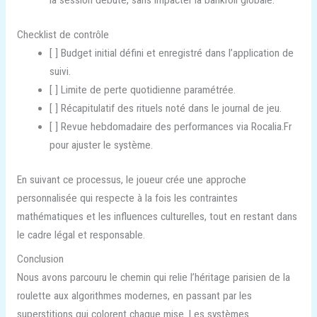
Checklist de contrôle
[ ] Budget initial défini et enregistré dans l’application de
suivi.
[ ] Limite de perte quotidienne paramétrée.
[ ] Récapitulatif des rituels noté dans le journal de jeu.
[ ] Revue hebdomadaire des performances via Rocalia.Fr
pour ajuster le système.
En suivant ce processus, le joueur crée une approche
personnalisée qui respecte à la fois les contraintes
mathématiques et les influences culturelles, tout en restant dans
le cadre légal et responsable.
Conclusion
Nous avons parcouru le chemin qui relie l’héritage parisien de la
roulette aux algorithmes modernes, en passant par les
superstitions qui colorent chaque mise. Les systèmes