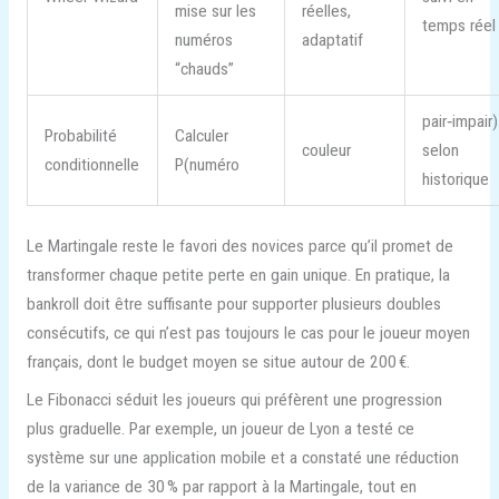
mise sur les
réelles,
temps réel
numéros
adaptatif
“chauds”
pair‑impair)
Probabilité
Calculer
couleur
selon
conditionnelle
P(numéro
historique
Le Martingale reste le favori des novices parce qu’il promet de
transformer chaque petite perte en gain unique. En pratique, la
bankroll doit être suffisante pour supporter plusieurs doubles
consécutifs, ce qui n’est pas toujours le cas pour le joueur moyen
français, dont le budget moyen se situe autour de 200 €.
Le Fibonacci séduit les joueurs qui préfèrent une progression
plus graduelle. Par exemple, un joueur de Lyon a testé ce
système sur une application mobile et a constaté une réduction
de la variance de 30 % par rapport à la Martingale, tout en