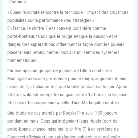
aléatoires.
« Quand la culture rencontre la technique : l’impact des croyances
populaires sur la performance des stratégies »
En France, le chiffre 7 est souvent considéré comme
porte‑bonheur, tandis que le rouge évoque la passion et le
danger. Ces superstitions influencent la façon dont les joueurs
placent leurs jetons, même lorsqu’ils utilisent des systèmes
mathématiques.
Par exemple, un groupe de joueurs de Lille a combiné la
Martingale avec une préférence pour le rouge, augmentant leurs
mises de 1,5 € chaque fois que la bille tombait sur le noir. Après
200 tours, ils ont enregistré un gain net de 12 €, mais la variance
était deux fois supérieure à celle d’une Martingale « neutre ».
Une étude de cas menée par Rocalia.Fr a suivi 150 joueurs
pendant un mois. Ceux qui intégraient leurs rituels (port de
porte‑bonne‑chance, mise sur le chiffre 7) à un système de
Fibonacci affichaient une satisfaction subjective plus élevée,