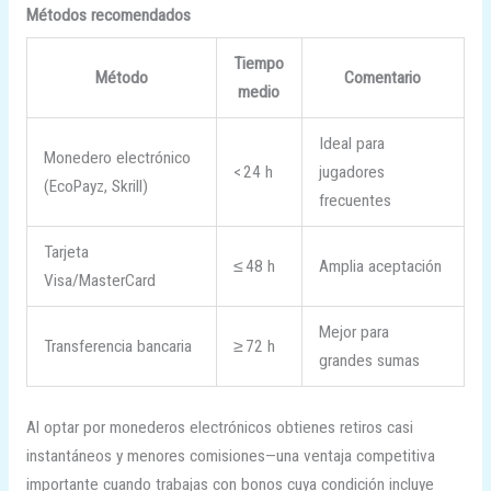
Métodos recomendados
Tiempo
Método
Comentario
medio
Ideal para
Monedero electrónico
< 24 h
jugadores
(EcoPayz, Skrill)
frecuentes
Tarjeta
≤ 48 h
Amplia aceptación
Visa/MasterCard
Mejor para
Transferencia bancaria
≥ 72 h
grandes sumas
Al optar por monederos electrónicos obtienes retiros casi
instantáneos y menores comisiones—una ventaja competitiva
importante cuando trabajas con bonos cuya condición incluye