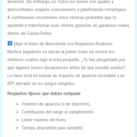
diversión. Sin embargo, no todos los bonos son iguales y
aprovecharlos requiere conocimiento y planificación estratégica.
A continuación encontrarás cinco tácticas probadas que te
ayudarán a transformar esas ofertas gratuitas en ganancias reales
dentro de Casino Online.
Elige el Bono de Bienvenida con Requisitos Realistas
Muchos jugadores se lanzan al primer bono sin revisar los
términos ocultos bajo la letra pequeña. ¿Te has preguntado por
qué algunos bonos desaparecen antes de que puedas usarlos?
La clave está en buscar un requisito de apuesta razonable y un
RTP elevado en los juegos elegidos.
Requisitos típicos que debes comparar
Volumen de apuesta (x de depósito)
Contribución del juego al cumplimiento
Límite máximo del bono
Tiempo disponible para cumplirlo