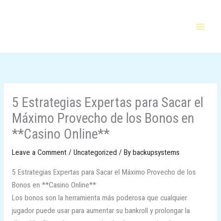
Skip
MAI
to
MEN
content
5 Estrategias Expertas para Sacar el
Máximo Provecho de los Bonos en
**Casino Online**
Leave a Comment
/
Uncategorized
/ By
backupsystems
5 Estrategias Expertas para Sacar el Máximo Provecho de los
Bonos en **Casino Online**
Los bonos son la herramienta más poderosa que cualquier
jugador puede usar para aumentar su bankroll y prolongar la