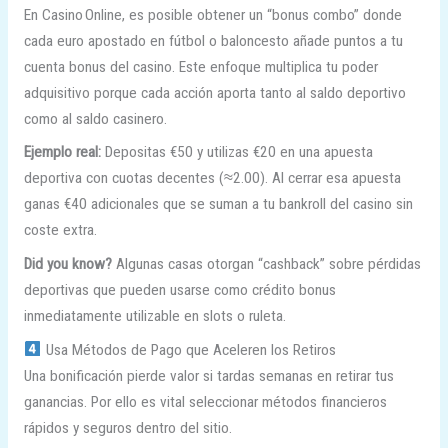
En Casino Online, es posible obtener un “bonus combo” donde
cada euro apostado en fútbol o baloncesto añade puntos a tu
cuenta bonus del casino. Este enfoque multiplica tu poder
adquisitivo porque cada acción aporta tanto al saldo deportivo
como al saldo casinero.
Ejemplo real:
Depositas €50 y utilizas €20 en una apuesta
deportiva con cuotas decentes (≈2.00). Al cerrar esa apuesta
ganas €40 adicionales que se suman a tu bankroll del casino sin
coste extra.
Did you know?
Algunas casas otorgan “cashback” sobre pérdidas
deportivas que pueden usarse como crédito bonus
inmediatamente utilizable en slots o ruleta.
Usa Métodos de Pago que Aceleren los Retiros
Una bonificación pierde valor si tardas semanas en retirar tus
ganancias. Por ello es vital seleccionar métodos financieros
rápidos y seguros dentro del sitio.