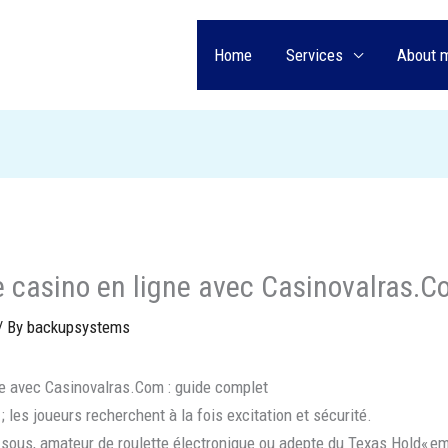
Home
Services
About 
de casino en ligne avec Casinovalras.
/ By
backupsystems
gne avec Casinovalras.Com : guide complet
 les joueurs recherchent à la fois excitation et sécurité.
ous, amateur de roulette électronique ou adepte du Texas Hold« em, 