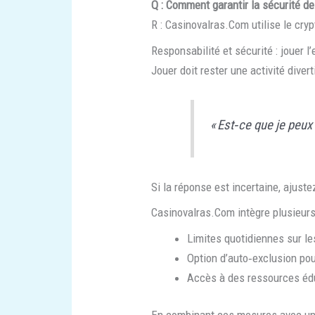
Q : Comment garantir la sécurité d
R : Casinovalras.Com utilise le cry
Responsabilité et sécurité : jouer l’
Jouer doit rester une activité dive
« Est‑ce que je peu
Si la réponse est incertaine, ajust
Casinovalras.Com intègre plusieurs
Limites quotidiennes sur le
Option d’auto‑exclusion pou
Accès à des ressources éduc