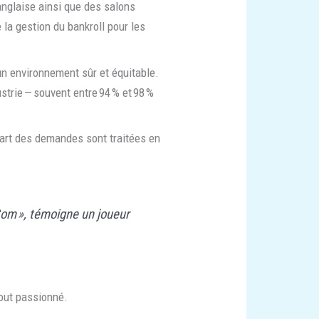
anglaise ainsi que des salons
la gestion du bankroll pour les
 un environnement sûr et équitable.
strie — souvent entre 94 % et 98 %
upart des demandes sont traitées en
Com »,
témoigne un joueur
tout passionné.