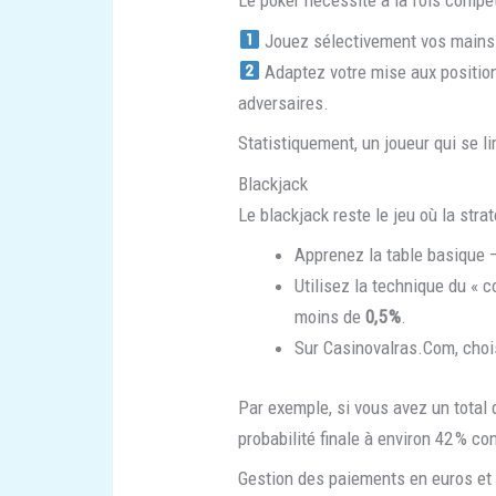
Le poker nécessite à la fois compé
Jouez sélectivement vos mains d
Adaptez votre mise aux position
adversaires.
Statistiquement, un joueur qui se l
Blackjack
Le blackjack reste le jeu où la strat
Apprenez la table basique – 
Utilisez la technique du « c
moins de
0,5 %
.
Sur Casinovalras.Com, chois
Par exemple, si vous avez un total 
probabilité finale à environ 42 % c
Gestion des paiements en euros et r