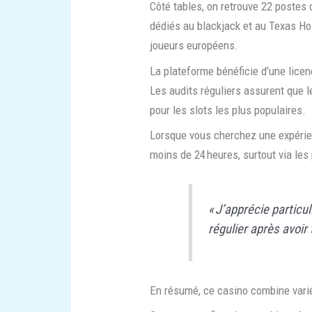
Côté tables, on retrouve 22 postes 
dédiés au blackjack et au Texas Hol
joueurs européens.
La plateforme bénéficie d’une licenc
Les audits réguliers assurent que l
pour les slots les plus populaires.
Lorsque vous cherchez une expérienc
moins de 24 heures, surtout via les
« J’apprécie particu
régulier après avoir
En résumé, ce casino combine variét