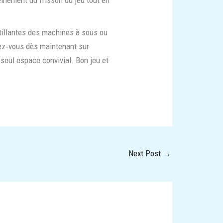
inement du frisson du jeu tout en
ntillantes des machines à sous ou
dez‑vous dès maintenant sur
 seul espace convivial. Bon jeu et
Next Post
→