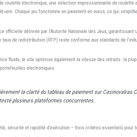
de roulette électronique, une sélection impressionnante de roulette 
d »em. Chaque jeu fonctionne en paiement en euros, ce qui simplifie 
e officielle délivrée par l’Autorité Nationale des Jeux, garantissant
e taux de redistribution (RTP) reste conforme aux standards de l’indu
e fluide, le site optimise également la vitesse des retraits : la pl
 portefeuilles électroniques.
lièrement la clarté du tableau de paiement sur Casinovalras.
 testé plusieurs plateformes concurrentes.
é, sécurité et rapidité d’exécution – trois critères essentiels pour 