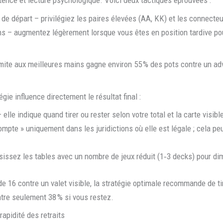
tence et lecture psychologique. Voici deux tactiques éprouvées :
e départ – privilégiez les paires élevées (AA, KK) et les connecteu
s – augmentez légèrement lorsque vous êtes en position tardive pour
imite aux meilleures mains gagne environ 55 % des pots contre un ad
égie influence directement le résultat final :
elle indique quand tirer ou rester selon votre total et la carte visibl
ompte » uniquement dans les juridictions où elle est légale ; cela pe
issez les tables avec un nombre de jeux réduit (1‑3 decks) pour dim
de 16 contre un valet visible, la stratégie optimale recommande de ti
ontre seulement 38 % si vous restez.
apidité des retraits